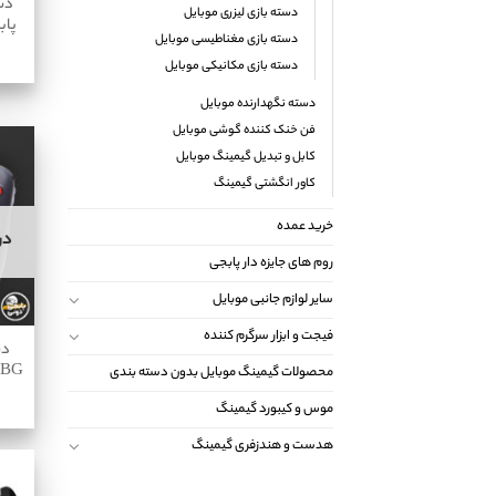
دس
دسته بازی لیزری موبایل
پابجی
دسته بازی مغناطیسی موبایل
دسته بازی مکانیکی موبایل
دسته نگهدارنده موبایل
فن خنک کننده گوشی موبایل
کابل و تبدیل گیمینگ موبایل
کاور انگشتی گیمینگ
خرید عمده
در
روم های جایزه دار پابجی
سایر لوازم جانبی موبایل
فیجت و ابزار سرگرم کننده
دس
PUBG آیپگا ‌21
محصولات گیمینگ موبایل بدون دسته بندی
موس و کیبورد گیمینگ
هدست و هندزفری گیمینگ