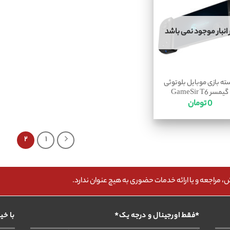
 انبار موجود نمی باشد
ته بازی موبایل بلوتوثی
گیمسر GameSir T6
0
تومان
۲
۱
مراجعه و یا ارائه خدمات حضوری به هیچ عنوان ندارد.
*فقط اورجینال و درجه یک*
با خی