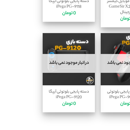
موبایل گیمسر
دسته پابجی بلوتوثی آیپگا
iPega PG-9118
GameSir X
جینال
0
تومان
ومان
وجود نمی باشد
در انبار موجود نمی باشد
پابجی بلوتوثی
دسته پابجی بلوتوثی آیپگا
iPega PG-9120
ومان
0
تومان