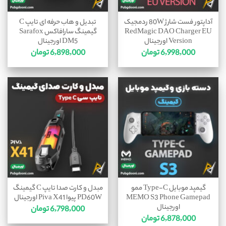
آداپتور فست شارژ 80W ردمجیک
تبدیل و هاب حرفه ای تایپ C
RedMagic DAO Charger EU
گیمینگ سارافاکس Sarafox
Version اورجینال
DM5 اورجینال
6,998,000
تومان
6,898,000
تومان
گیمپد موبایل Type-C ممو
مبدل و کارت صدا تایپ C گیمینگ
MEMO S3 Phone Gamepad
PD60W پیوا Piva X41 اورجینال
اورجینال
6,798,000
تومان
6,878,000
تومان