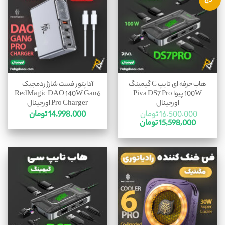
هاب حرفه ای تایپ C گیمینگ
آداپتور فست شارژ ردمجیک
100W پیوا Piva DS7 Pro
RedMagic DAO 140W Gan6
اورجینال
Pro Charger اورجینال
16,500,000
تومان
14,998,000
تومان
15,598,000
تومان