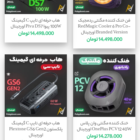
فن خنک کننده مگنتی ردمجیک
هاب حرفه ای تایپ C گیمینگ
RedMagic Cooler 6 Pro Co-
100W پیوا Piva DS7 اورجینال
Branded Version اورجینال
14,498,000
تومان
14,498,000
تومان
خنک کننده مگنتی وان پلاس
هاب حرفه ای تایپ C گیمینگ
OnePlus PCV12 40W اورجینال
پلکستون Plextone GS6 Gen2
اورجینال
14,278,000
تومان