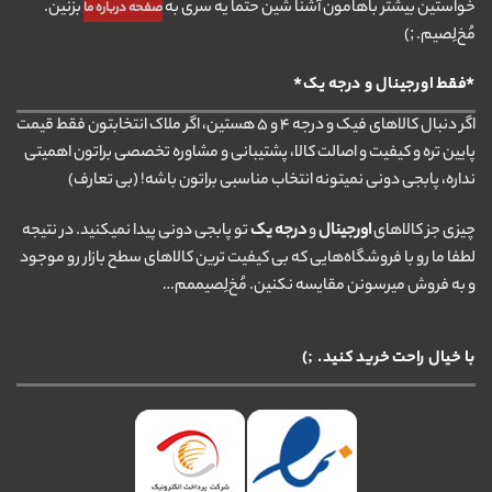
خواستین بیشتر باهامون آشنا شین حتما یه سری به
بزنین.
صفحه درباره ما
مُخ‌لِصیم. ;)
*فقط اورجینال و درجه یک*
اگر دنبال کالاهای فیک و درجه ۴ و ۵ هستین، اگر ملاک انتخابتون فقط قیمت
پایین تره و کیفیت و اصالت کالا، پشتیبانی و مشاوره تخصصی براتون اهمیتی
نداره، پابجی دونی نمیتونه انتخاب مناسبی براتون باشه! (بی تعارف)
چیزی جز کالاهای
اورجینال
و
درجه یک
تو پابجی دونی پیدا نمیکنید. در نتیجه
لطفا ما رو با فروشگاه‌هایی که بی کیفیت ترین کالاهای سطح بازار رو موجود
و به فروش میرسونن مقایسه نکنین. مُخ‌لِصیممم…
با خیال راحت خرید کنید. ;)