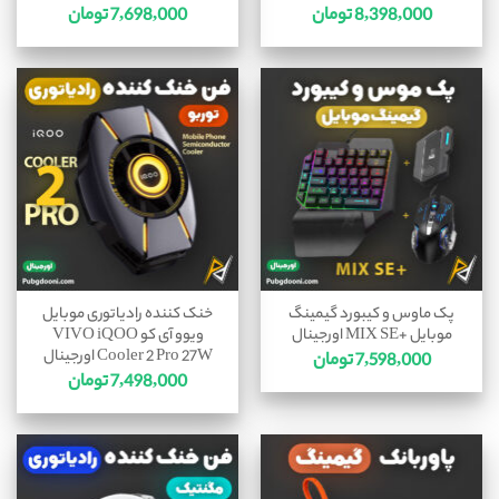
8,398,000
تومان
7,698,000
تومان
پک ماوس و کیبورد گیمینگ
خنک کننده رادیاتوری موبایل
موبایل +MIX SE اورجینال
ویوو آی کو VIVO iQOO
Cooler 2 Pro 27W اورجینال
7,598,000
تومان
7,498,000
تومان