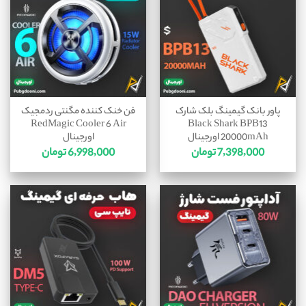
پاور بانک گیمینگ بلک شارک
فن خنک کننده مگنتی ردمجیک
RedMagic Cooler 6 Air
Black Shark BPB13
20000mAh اورجینال
اورجینال
7,398,000
تومان
6,998,000
تومان