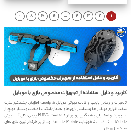
۱۸
۱۷
۱۶
…
۴
۳
۲
۱
کاربرد و دلیل استفاده از تجهیزات مخصوص بازی با موبایل
تجهیزات و وسایل پابجی و کالاف دیوتی موبایل به واسطه افزایش چشمگیر قدرت
سخت افزاری موبایل ها و پیدایش بازی های هیجان انگیز، با کیفیت و بسیار مهیج، از
محبوبیت و استقبال چشمگیری برخوردار شده است. PUBG پابجی، کال آف دیوتی
CallOf Duti Mobile، فورتنایت Fortnite Mobile و… از پر طرفدار ترین بازی های
سبک بتل رویال