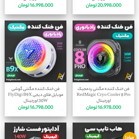
20,998,000
تومان
16,998,000
تومان
فن خنک کننده مگنتی ردمجیک
فن خنک کننده مگنتی گوشی
RedMagic Cryo Cooler 8 Pro
موبایل فلای دیجی FlyDigi B9X
اورجینال
30W اورجینال
16,978,000
تومان
16,798,000
تومان
حراج!