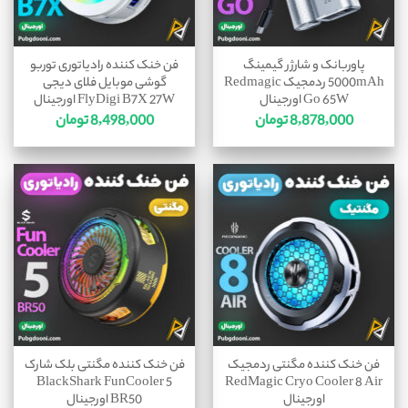
پاوربانک و شارژر گیمینگ
فن خنک کننده رادیاتوری توربو
5000mAh ردمجیک Redmagic
گوشی موبایل فلای دیجی
Go 65W اورجینال
FlyDigi B7X 27W اورجینال
8,878,000
تومان
8,498,000
تومان
فن خنک کننده مگنتی ردمجیک
فن خنک کننده مگنتی بلک شارک
BlackShark FunCooler 5
RedMagic Cryo Cooler 8 Air
اورجینال
BR50 اورجینال