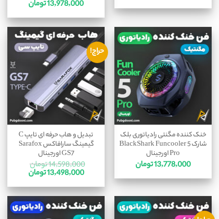
13,978,000
تومان
حراج!
خنک کننده مگنتی رادیاتوری بلک
تبدیل و هاب حرفه ای تایپ C
شارک BlackShark Funcooler 5
گیمینگ سارافاکس Sarafox
Pro اورجینال
GS7 اورجینال
13,778,000
تومان
14,598,000
تومان
13,498,000
تومان