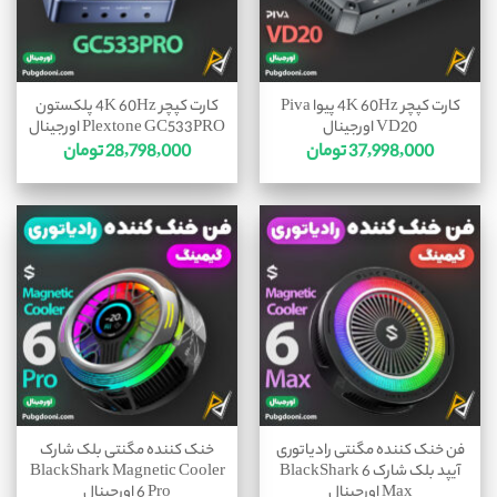
کارت کپچر 4K 60Hz پیوا Piva
کارت کپچر 4K 60Hz پلکستون
VD20 اورجینال
Plextone GC533PRO اورجینال
37,998,000
تومان
28,798,000
تومان
فن خنک کننده مگنتی رادیاتوری
خنک کننده مگنتی بلک شارک
آیپد بلک شارک BlackShark 6
BlackShark Magnetic Cooler
Max اورجینال
6 Pro اورجینال