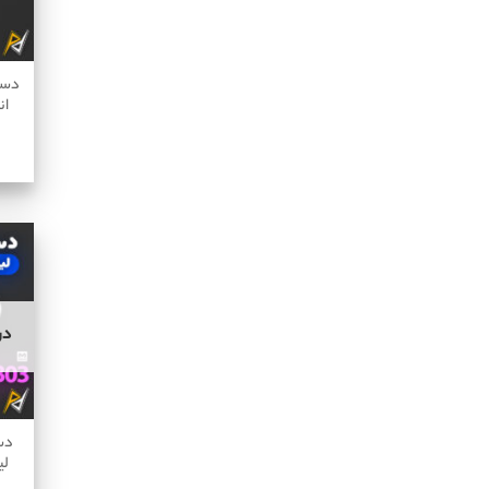
ان
در
دس