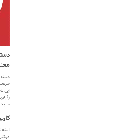
دسته 
مغنا
دسته ب
سرعت بس
رگباری 
شلیک کنه! (۳,۶,۹ و
کارب
میکنن و میتونن تا ۴۰ درصد لگ