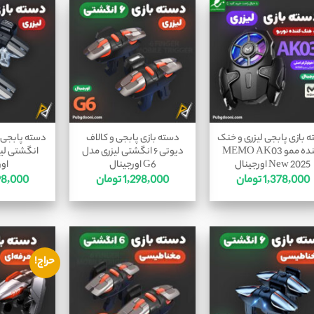
 بازی پابجی لیزری و خنک
دسته بازی پابجی و کالاف
کننده ممو MEMO AK03
دیوتی ۶ انگشتی لیزری مدل
New 2025 اورجینال
G6 اورجینال
اور
1,378,000
تومان
1,298,000
تومان
98,000
حراج!