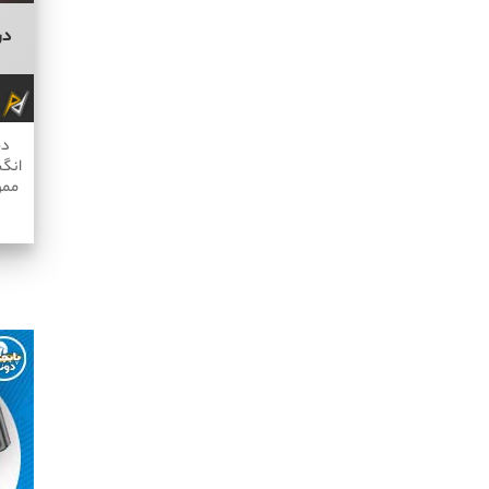
در
انگش
ممو Memo AK05 او