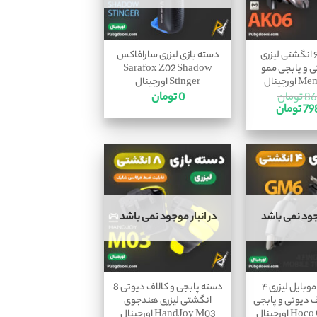
دسته بازی ۶ انگشتی لیزری
دسته بازی لیزری سارافاکس
ی و پابجی ممو
Sarafox Z02 Shadow
رجینال
Stinger اورجینال
86
تومان
0
تومان
79
تومان
وجود نمی باشد
در انبار موجود نمی باشد
دسته بازی موبایل لیزری ۴
دسته پابجی و کالاف دیوتی 8
 دیوتی و پابجی
انگشتی لیزری هندجوی
HandJoy M03 اورجینال