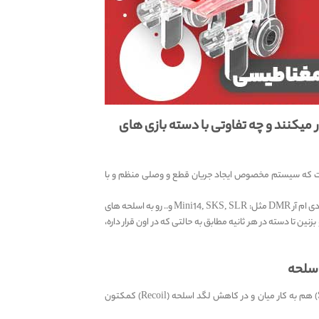
 میکنند و چه تفاوتی با دسته بازی های
تفاوت که سیستم مخصوص ایجاد جریان قطع و وصلی منظم و با
این قابلیت به پلیر این امکان رو میده که به راحتی اسلحه های تک تیر مثل انواع کلت (Pistol)، انواع دی ام آر DMR مثل: Mini14, SKS, SLR و.. رو به اسلحه های
ین تا دسته در هر ثانیه مطابق به حالتی که در اون قرار داره،
اسلحه
البته ناگفته نمونه که این قابلیت (قابلیت شلیک رگباری) در مورد اسلحه‌های رگباری (AR و SMG) هم به کار میان و در کاهش لگد اسلحه (Recoil) کمکتون