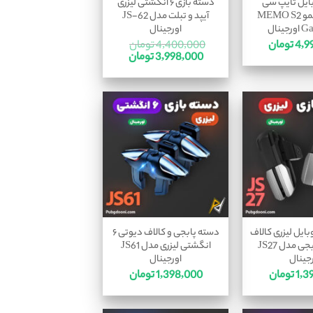
ایل تایپ سی
دسته بازی ۶ انگشتی لیزری
Type-C ممو MEMO S2
آیپد و تبلت مدل JS-62
ینال
اورجینال
4,9
تومان
4,400,000
تومان
3,998,000
تومان
ایل لیزری کالاف
دسته پابجی و کالاف دیوتی ۶
دیوتی و پابجی مدل JS27
انگشتی لیزری مدل JS61
جینال
اورجینال
1,3
تومان
1,398,000
تومان