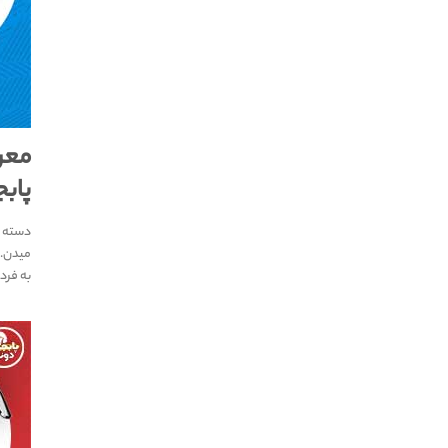
معرف
پاب
دسته ب
میدن. 
به فرد 