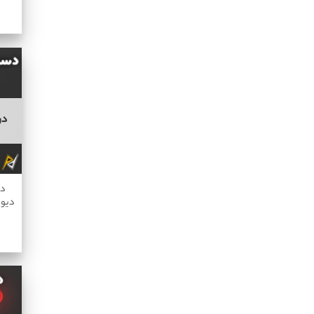
در
دس