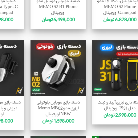
گیمپد موبایل Type-C ممو
گیمپد بلوتوثی موبایل ممو
گیمپد موب
MEMO S3 BT Phone
MEMO S3 Phone
Gamepad اورجینال
اورجینال
Gamepad اورج
6,878,000
تومان
6,498,000
تومان
98,000
ه بازی لیزری آیپد و تبلت
دسته بازی موبایل بلوتوثی
دسته بازی موب
مدل JS31 اورجینال
لیزری ممو Memo MB02
NEW اورجینال
اور
2,998,000
تومان
1,598,000
تومان
98,000