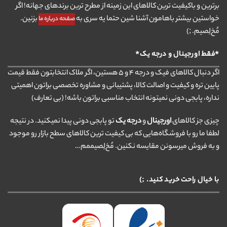
برترین و باکیفیت ترین کالاهای این زمینه از مطرح ترین برندهای جهانه! اگر
خواستین بیشتر باهامون آشنا شین حتما یه سری به
بزنین.
صفحه درباره ما
مُخ‌لِصیم. ;)
*فقط اورجینال و درجه یک*
اگر دنبال کالاهای فیک و درجه ۴ و ۵ هستین، اگر ملاک انتخابتون فقط قیمت
پایین تره و کیفیت و اصالت کالا، پشتیبانی و مشاوره تخصصی براتون اهمیتی
نداره، پابجی دونی نمیتونه انتخاب مناسبی براتون باشه! (بی تعارف)
چیزی جز کالاهای
اورجینال
و
درجه یک
تو پابجی دونی پیدا نمیکنید. در نتیجه
لطفا ما رو با فروشگاه‌هایی که بی کیفیت ترین کالاهای سطح بازار رو موجود
و به فروش میرسونن مقایسه نکنین. مُخ‌لِصیممم…
با خیال راحت خرید کنید. ;)