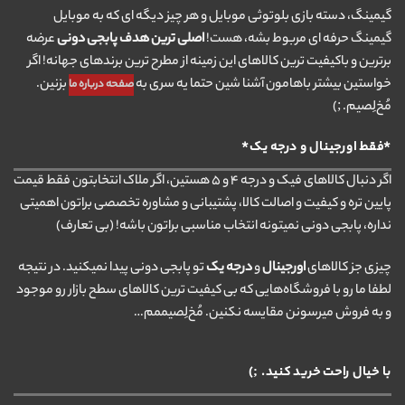
گیمینگ، دسته بازی بلوتوثی موبایل و هر چیز دیگه ای که به موبایل
گیمینگ حرفه ای مربوط بشه، هست!
اصلی ترین هدف پابجی دونی
عرضه
برترین و باکیفیت ترین کالاهای این زمینه از مطرح ترین برندهای جهانه! اگر
خواستین بیشتر باهامون آشنا شین حتما یه سری به
بزنین.
صفحه درباره ما
مُخ‌لِصیم. ;)
*فقط اورجینال و درجه یک*
اگر دنبال کالاهای فیک و درجه ۴ و ۵ هستین، اگر ملاک انتخابتون فقط قیمت
پایین تره و کیفیت و اصالت کالا، پشتیبانی و مشاوره تخصصی براتون اهمیتی
نداره، پابجی دونی نمیتونه انتخاب مناسبی براتون باشه! (بی تعارف)
چیزی جز کالاهای
اورجینال
و
درجه یک
تو پابجی دونی پیدا نمیکنید. در نتیجه
لطفا ما رو با فروشگاه‌هایی که بی کیفیت ترین کالاهای سطح بازار رو موجود
و به فروش میرسونن مقایسه نکنین. مُخ‌لِصیممم…
با خیال راحت خرید کنید. ;)