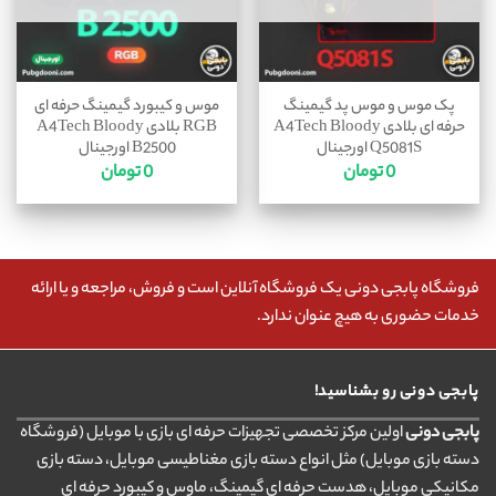
پک موس و موس پد گیمینگ
موس و کیبورد گیمینگ حرفه ای
حرفه ای بلادی A4Tech Bloody
RGB بلادی A4Tech Bloody
Q5081S اورجینال
B2500 اورجینال
0
تومان
0
تومان
فروشگاه پابجی دونی یک فروشگاه آنلاین است و فروش، مراجعه و یا ارائه
خدمات حضوری به هیچ عنوان ندارد.
پابجی دونی رو بشناسید!
پابجی دونی
اولین مرکز تخصصی تجهیزات حرفه ای بازی با موبایل (فروشگاه
دسته بازی موبایل) مثل انواع دسته بازی مغناطیسی موبایل، دسته بازی
مکانیکی موبایل، هدست حرفه ای گیمینگ، ماوس و کیبورد حرفه ای