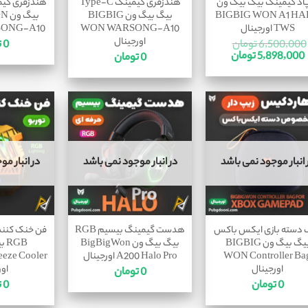
پاد گیمینگ بیگ بیگ ون
هندزفری گیمینگ Type-C
هندزفری گی
BIGBIG WON A1 H
بیگ بیگ ون BIGBIG
بیگ
TWS اورجینال
WON WARSONG-A10
WARSONG-A10 ا
اورجینال
6,500,000
تومان
0
ت
5,898,000
تومان
0
تومان
 انبار موجود نمی باشد
در انبار موجود نمی باشد
در انبار م
 دسته بازی ایکس باکس
هدست گیمینگ بیسیم RGB
فن خنک کنند
بیگ بیگ ون BIGBIG
بیگ بیگ ون BigBigWon
GB
WON Controller Ba
A200 Halo Pro اورجینال
eze Cooler
اورجینال
اور
0
تومان
0
تومان
0
ت