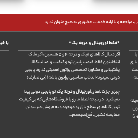
مراجعه و یا ارائه خدمات حضوری به هیچ عنوان ندارد.
*فقط اورجینال و درجه یک*
با خی
ا
اگر دنبال کالاهای فیک و درجه ۴ و ۵ هستین، اگر ملاک
بازی
انتخابتون فقط قیمت پایین تره و کیفیت و اصالت کالا،
ست
پشتیبانی و مشاوره تخصصی براتون اهمیتی نداره، پابجی
ته
دونی نمیتونه انتخاب مناسبی براتون باشه! (بی تعارف)
چیزی جز کالاهای
اورجینال
و
درجه یک
تو پابجی دونی پیدا
نمیکنید. در نتیجه لطفا ما رو با فروشگاه‌هایی که بی کیفیت
مینه
ترین کالاهای سطح بازار رو موجود و به فروش میرسونن
ون
مقایسه نکنین. مُخ‌لِصیممم…
 ;)