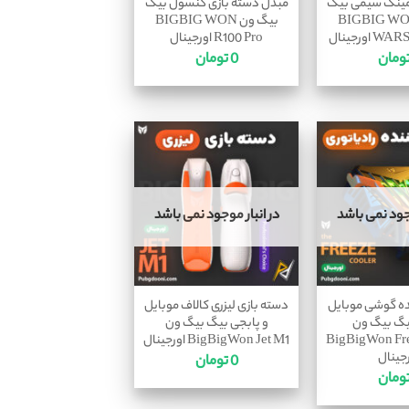
مینگ سیمی بیگ
مبدل دسته بازی کنسول بیگ
 ون BIGBIG WON
بیگ ون BIGBIG WON
ورجینال
R100 Pro اورجینال
ومان
0
تومان
وجود نمی باشد
در انبار موجود نمی باشد
ه گوشی موبایل
دسته بازی لیزری کالاف موبایل
R بیگ بیگ ون
و پابجی بیگ بیگ ون
BigBigWon Fre
BigBigWon Jet M1 اورجینال
جینال
0
تومان
ومان