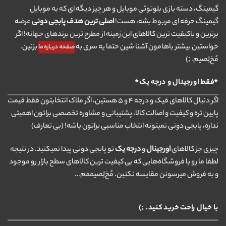
گیمینگ، دسته بازی بلوتوثی موبایل و هر چیز دیگه ای که به موبایل
گیمینگ حرفه ای مربوط بشه، هست!
اصلی ترین هدف پابجی دونی
عرضه
برترین و باکیفیت ترین کالاهای این زمینه از مطرح ترین برندهای جهانه! اگر
خواستین بیشتر باهامون آشنا شین حتما یه سری به
بزنین.
صفحه درباره ما
مُخ‌لِصیم. ;)
*فقط اورجینال و درجه یک*
اگر دنبال کالاهای فیک و درجه ۴ و ۵ هستین، اگر ملاک انتخابتون فقط قیمت
پایین تره و کیفیت و اصالت کالا، پشتیبانی و مشاوره تخصصی براتون اهمیتی
نداره، پابجی دونی نمیتونه انتخاب مناسبی براتون باشه! (بی تعارف)
چیزی جز کالاهای
اورجینال
و
درجه یک
تو پابجی دونی پیدا نمیکنید. در نتیجه
لطفا ما رو با فروشگاه‌هایی که بی کیفیت ترین کالاهای سطح بازار رو موجود
و به فروش میرسونن مقایسه نکنین. مُخ‌لِصیممم…
با خیال راحت خرید کنید. ;)