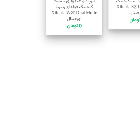
ست گیمینگ
ایرپاد و هندزفری بیسیم
USB زیبریا Xiberia S21
گیمینگ حرفه ای زیبریا
جینال
Xiberia W20 Dual Mode
اورجینال
ومان
0
تومان