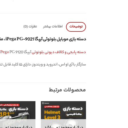
توضیحات
اطلاعات بیشتر
نظرات (0)
دسته بازی موبایل بلوتوثی آیپگا iPega PG-9021 ، مناسب برای پابجی، کالاف دیوتی و فورتنایت PUBG, Call of duty , Fortnite
دسته پابجی و کالاف دیوتی بلوتوثی
آیپگا
PG 9120 ، مجهز به بلوتوث نسخه ۳
iPega
سازگار با آی او اس، اندروید و ویندوز، دارای ۱۵ کلید قابل تنظیم
محصولات مرتبط