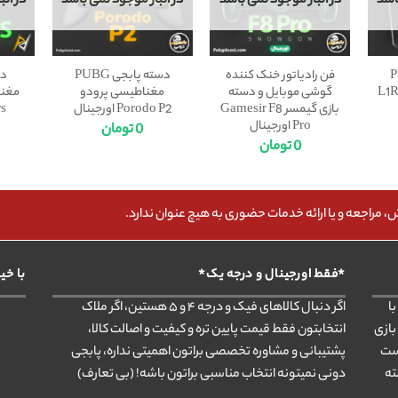
اشد
در انبار موجود نمی باشد
در انبار موجود نمی باشد
در ان
PUB
فن رادیاتور خنک کننده
دسته پابجی PUBG
دس
گوشی موبایل و دسته
مغناطیسی پرودو
بازی گیمسر Gamesir F8
Porodo P2 اورجینال
ors
Pro اورجینال
0
تومان
0
تومان
مراجعه و یا ارائه خدمات حضوری به هیچ عنوان ندارد.
*فقط اورجینال و درجه یک*
با خی
ا
اگر دنبال کالاهای فیک و درجه ۴ و ۵ هستین، اگر ملاک
بازی
انتخابتون فقط قیمت پایین تره و کیفیت و اصالت کالا،
ست
پشتیبانی و مشاوره تخصصی براتون اهمیتی نداره، پابجی
ته
دونی نمیتونه انتخاب مناسبی براتون باشه! (بی تعارف)