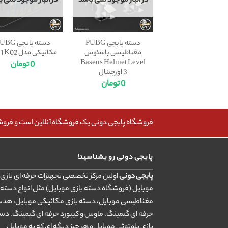
در انبار موجود نمی باشد
در انبار موجود نمی ب
دسته پابجی PUBG
دسته پابجی G
مغناطیسی باسئوس
مکانیکی مدل L1R1 K02
Baseus Helmet Level
0
تومان
3 اورجینال
0
تومان
فروشگاه پابجی دونی یک فروشگاه آنلاین است و فروش، 
پابجی دونی رو بشناسید!
پابجی دونی
اولین مرکز تخصصی تجهیزات حرفه ای بازی ب
موبایل (فروشگاه دسته بازی موبایل) مثل انواع دسته 
مغناطیسی موبایل، دسته بازی مکانیکی موبایل، هد
حرفه ای گیمینگ، ماوس و کیبورد حرفه ای گیمینگ، دس
بازی بلوتوثی موبایل و هر چیز دیگه ای که به موبایل