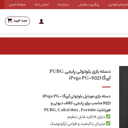
رایط و قوانین
پیگیری سفارش
درباره ما
تماس با ما
صفحه اصلی
سبد خرید
دسته بازی بلوتوثی پابجی PUBG
آیپگا ‌iPega PG-9021
دسته بازی موبایل بلوتوثی آیپگا iPega PG-
9021 مناسب برای پابجی، کالاف دیوتی و
فورتنایت PUBG, Call of duty , Fortnite
دارای ۱۴ کلید قابل تنظیم
متریال با کیفیت و طراحی ارگونومیک