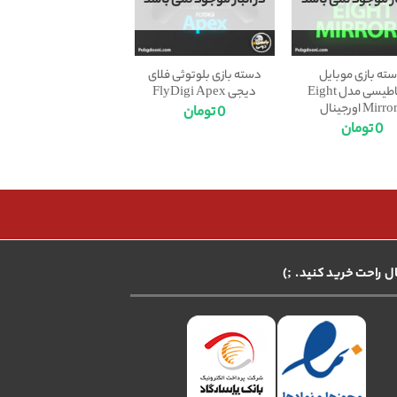
بار موجود نمی باشد
در انبار موجود نمی باشد
ته بازی موبایل
دسته بازی بلوتوثی فلای
مغناطیسی مدل Eight
دیجی FlyDigi Apex
Mirr اورجینال
0
تومان
0
تومان
ال راحت خرید کنید. ;)