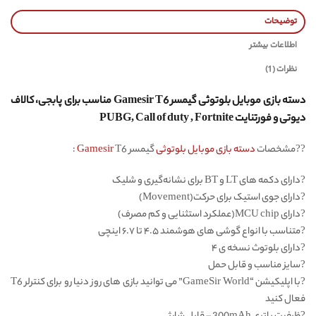
توضیحات
اطلاعات بیشتر
نظرات (1)
دسته بازی موبایل بلوتوثی گیمسر Gamesir T6 مناسب برای پابجی، کالاف
دیوتی و فورتنایت PUBG, Call of duty , Fortnite
??مشخصات
دسته بازی موبایل بلوتوثی
گیمسر
T6 :
Gamesir
?دارای دکمه های LT و BT برای نشانه‌گیری و شلیک
?دارای جوی استیک برای حرکت(Movement)
?دارای MCU chip(عملکرد استثنایی و کم مصرف)
?متناسب با انواع گوشی های هوشمند ۴.۵ تا ۶.۷ اینچی
?دارای بلوتوث نسخه ی ۴
?سایز مناسب و قابل حمل
?با اپلیکیشن “GameSir World” می توانید بازی های روز دنیا رو برای کنترلر T6
فعال کنید