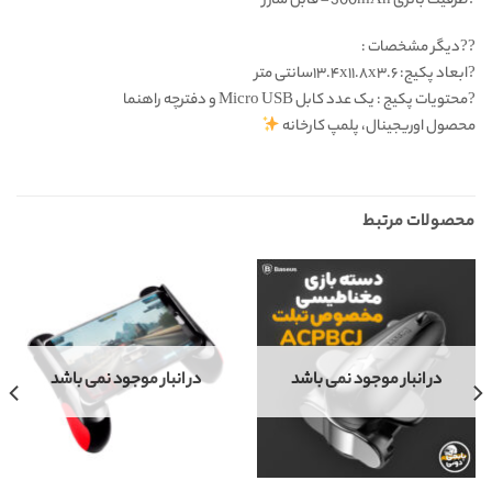
?ظرفیت باتری 300mAh – قابل شارژ
??دیگر مشخصات :
?ابعاد پکیج: ۱۳.۴x۱۱.۸x۳.۶سانتی متر
?محتویات پکیج : یک عدد کابل Micro USB و دفترچه راهنما
محصول اوریجینال، پلمپ کارخانه
محصولات مرتبط
در انبار موجود نمی باشد
در انبار موجود نمی باشد