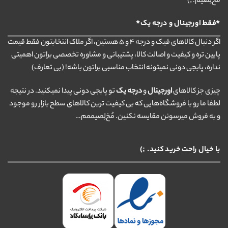
مُخ‌لِصیم. ;)
*فقط اورجینال و درجه یک*
اگر دنبال کالاهای فیک و درجه ۴ و ۵ هستین، اگر ملاک انتخابتون فقط قیمت
پایین تره و کیفیت و اصالت کالا، پشتیبانی و مشاوره تخصصی براتون اهمیتی
نداره، پابجی دونی نمیتونه انتخاب مناسبی براتون باشه! (بی تعارف)
چیزی جز کالاهای
اورجینال
و
درجه یک
تو پابجی دونی پیدا نمیکنید. در نتیجه
لطفا ما رو با فروشگاه‌هایی که بی کیفیت ترین کالاهای سطح بازار رو موجود
و به فروش میرسونن مقایسه نکنین. مُخ‌لِصیممم…
با خیال راحت خرید کنید. ;)