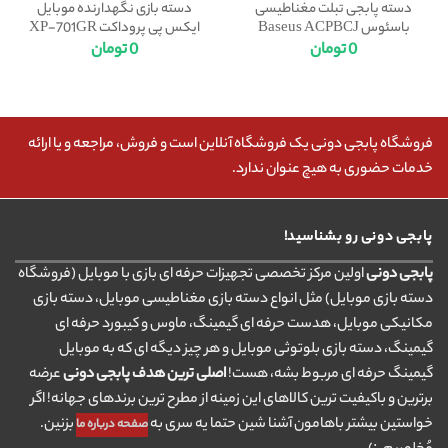
دسته پابجی تبلت مغناطیسی
دسته بازی نگهدارنده موبایل
باسئوس Baseus ACPBCJ
ایکس پی پروداکت XP-701GR
0
تومان
0
تومان
فروشگاه پابجی دونی یک فروشگاه آنلاین است و فروش، مراجعه و یا ارائه
خدمات حضوری به هیچ عنوان ندارد.
پابجی دونی رو بشناسید!
پابجی دونی
اولین مرکز تخصصی تجهیزات حرفه ای بازی با موبایل (فروشگاه
دسته بازی موبایل) مثل انواع دسته بازی مغناطیسی موبایل، دسته بازی
مکانیکی موبایل، هدست حرفه ای گیمینگ، ماوس و کیبورد حرفه ای
گیمینگ، دسته بازی بلوتوثی موبایل و هر چیز دیگه ای که به موبایل
گیمینگ حرفه ای مربوط بشه، هست!
اصلی ترین هدف پابجی دونی
عرضه
برترین و باکیفیت ترین کالاهای این زمینه از مطرح ترین برندهای جهانه! اگر
خواستین بیشتر باهامون آشنا شین حتما یه سری به
بزنین.
صفحه درباره ما