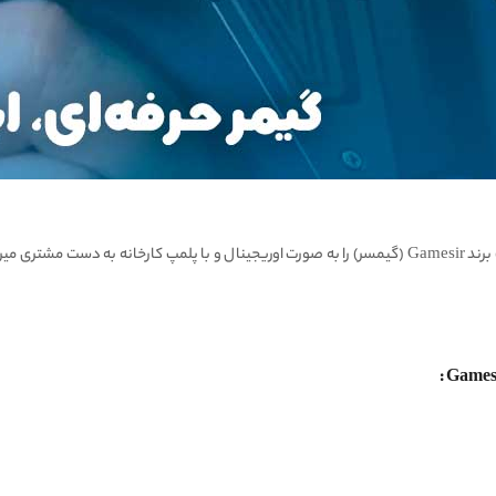
پابجی دونی، تمامی محصولات اعم از محصولات با کیفیت برند Gamesir (گیمسر) را به صورت اوریجینال و ب