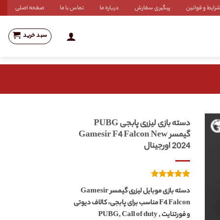
رایط و قوانین
پیگیری سفارش
درباره ما
تماس با ما
صفحه اصلی
سبد خرید
دسته بازی لیزری پابجی PUBG
گیمسر Gamesir F4 Falcon New
2024 اورجینال
27
امتیازدهی
دسته بازی موبایل لیزری گیمسر Gamesir
از 5
4.70
F4 Falcon مناسب برای پابجی، کالاف دیوتی
در
امتیازدهی
و فورتنایت PUBG, Call of duty ,
مشتری