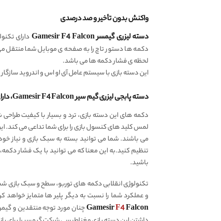
واکنش بدون تأخیر و صد درصدی
دسته لیزری گیمسر Gamesir F4 Falcon
دارای تکنو
دکمه ها دستور تاچ را به صفحه ی موبایل شما منتقل م
لحظه ی فشار دکمه ها می باشد.
این دسته بازی با سیستم عامل آی او اس و اندروید سازگار
دسته پابجی لیزری گیم سیر Gamesir F4 Falcon، دارای دکمه های
دکمه های این دسته بازی، ترد و بسیار با کیفیت طراحی
لمس کلید های کنسول بازی را برای شما تداعی می کند. ای
باشید.
تکنولوژی انقلابی دکمه های توربو، سطح و سبک بازی شما 
و عملکرد شما را نسبت به دیگر پلیر ها متمایز خواهد کر
Falcon
F4
Gamesir
چنان مورد توجه منتقدین و گیمره
داشتن این دسته بازی مغناطیسی شرکت گیمسر را برای بازی