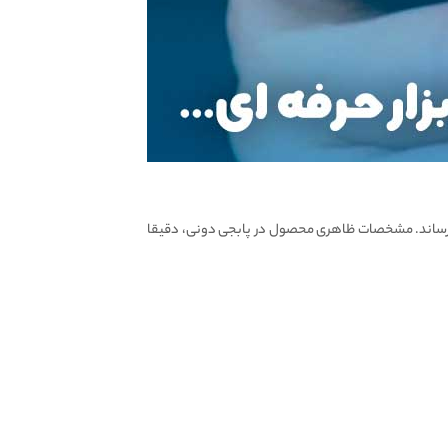
ا پلمپ کارخانه به دست مشتری میرساند. مشخصات ظاهری محصول در پابجی دونی، دقیقا