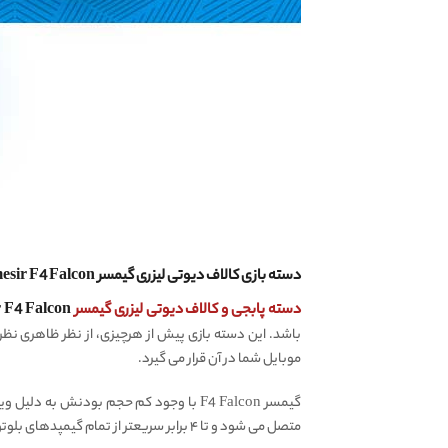
دسته بازی کالاف دیوتی لیزری گیمسر Gamesir F4 Falcon ، طراحی بی نظیر و الهام گرفته شده از فالکون
دسته پابجی و کالاف دیوتی لیزری گیمسر
Gamesir F4 Falcon
باشد. این دسته بازی پیش از هرچیزی، از نظر ظاهری نظ
موبایل شما در آن قرار می گیرد.
گیمسر F4 Falcon با وجود کم حجم بودنش 
متصل می شود و تا ۴ برابر سریعتر از تمام گیمپدهای بلوتوثی جهان است. با هم چند خصوصیت این دسته بازی پابجی را بررسی می کنیم.