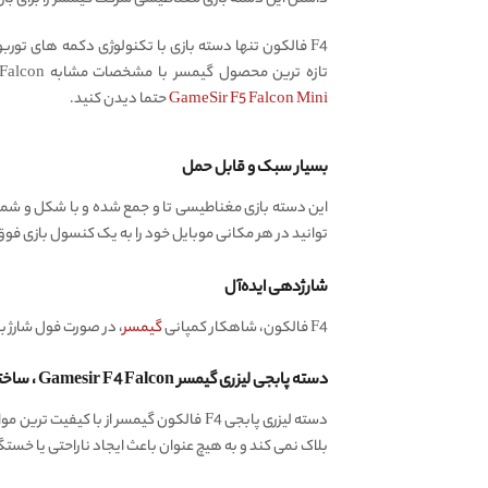
تازه ترین محصول گیمسر با مشخصات مشابه F4 Falcon، از صفحه محصول
GameSir F5 Falcon Mini
حتما دیدن کنید.
بسیار سبک و قابل حمل
این دسته بازی مغناطیسی تا و جمع شده و با شکل و شم
توانید در هر مکانی موبایل خود را به یک کنسول بازی فوق
شارژدهی ایده‌آل
F4 فالکون، شاهکار کمپانی
گیمسر
، در صورت فول شارژ بودن به مدت ۴۰ ساعت برای شما کار می کند. مدت زمانی که این گیمپد بازی مو
دسته پابجی لیزری گیمسر Gamesir F4 Falcon ، ساخته شده از بهترین متریال
دسته لیزری پابجی F4 فالکون گیمسر از 
بلاک نمی کند و به هیچ عنوان باعث ایجاد ناراحتی یا خ