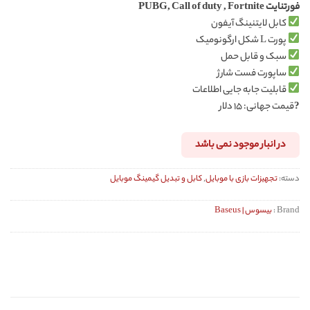
فورتنایت PUBG, Call of duty , Fortnite
در
امتیازدهی
کابل لایتنینگ آیفون
مشتری
پورت L شکل ارگونومیک
سبک و قابل حمل
ساپورت فست شارژ
قابلیت جابه جایی اطلاعات
?
قیمت جهانی: ۱۵ دلار
در انبار موجود نمی باشد
دسته:
تجهیزات بازی با موبایل
,
کابل و تبدیل گیمینگ موبایل
Brand :
بیسوس | Baseus