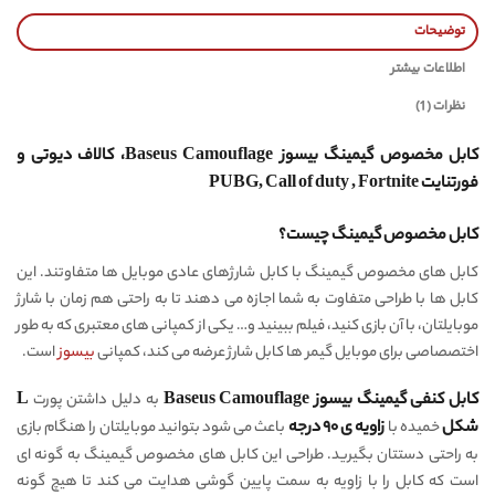
توضیحات
اطلاعات بیشتر
نظرات (1)
کابل مخصوص گیمینگ بیسوز Baseus Camouflage، کالاف دیوتی و
فورتنایت PUBG, Call of duty , Fortnite
کابل مخصوص گیمینگ چیست؟
کابل های مخصوص گیمینگ با کابل شارژ‌های عادی موبایل ها متفاوتند. این
کابل ها با طراحی متفاوت به شما اجازه می دهند تا به راحتی هم زمان با شارژ
موبایلتان، با آن بازی کنید، فیلم ببینید و… یکی از کمپانی های معتبری که به طور
اختصصاصی برای موبایل گیمر ها کابل شارژ عرضه می کند، کمپانی
بیسوز
است.
کابل کنفی گیمینگ بیسوز Baseus Camouflage
به دلیل داشتن پورت
L
شکل
خمیده با
زاویه ی ۹۰ درجه
باعث می شود بتوانید موبایلتان را هنگام بازی
به راحتی دستتان بگیرید. طراحی این کابل های مخصوص گیمینگ به گونه ای
است که کابل را با زاویه به سمت پایین گوشی هدایت می کند تا هیچ گونه