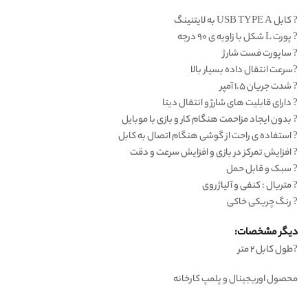
? کابل USB TYPE A به لایتنینگ
? پورت L شکل با زاویه ی ۹۰ درجه
? ساپورت فست شارژ
?سرعت انتقال داده بسیار بالا
? شدت جریان ۱.۵ آمپر
? دارای قابلیت های شارژ و انتقال دیتا
? بدون ایجاد مزاحمت هنگام کار و بازی با موبایل
? استفاده ی راحت از گوشی هنگام اتصال به کابل
? افزایش تمرکز در بازی و افزایش سرعت و دقت
? سبک و قابل حمل
? متریال : کنفی و آلیاژ روی
? رنگ چریکی خاکی
دیگر مشخصات:
?طول کابل ۲ متر
محصول اوریجینال و پلمپ کارخانه