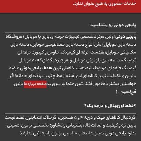
خدمات حضوری به هیچ عنوان ندارد.
پابجی دونی رو بشناسید!
پابجی دونی
اولین مرکز تخصصی تجهیزات حرفه ای بازی با موبایل (فروشگاه
دسته بازی موبایل) مثل انواع دسته بازی مغناطیسی موبایل، دسته بازی
مکانیکی موبایل، هدست حرفه ای گیمینگ، ماوس و کیبورد حرفه ای
گیمینگ، دسته بازی بلوتوثی موبایل و هر چیز دیگه ای که به موبایل
گیمینگ حرفه ای مربوط بشه، هست!
اصلی ترین هدف پابجی دونی
عرضه
برترین و باکیفیت ترین کالاهای این زمینه از مطرح ترین برندهای جهانه! اگر
خواستین بیشتر باهامون آشنا شین حتما یه سری به
بزنین.
صفحه درباره ما
مُخ‌لِصیم. ;)
*فقط اورجینال و درجه یک*
اگر دنبال کالاهای فیک و درجه ۴ و ۵ هستین، اگر ملاک انتخابتون فقط قیمت
پایین تره و کیفیت و اصالت کالا، پشتیبانی و مشاوره تخصصی براتون اهمیتی
نداره، پابجی دونی نمیتونه انتخاب مناسبی براتون باشه! (بی تعارف)