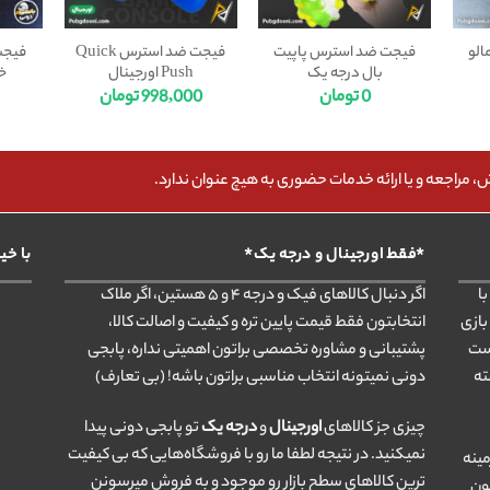
الو
فیجت ضد استرس پاپیت
فیجت ضد استرس Quick
فیجت
بال درجه یک
Push اورجینال
خ
0
تومان
998,000
تومان
مراجعه و یا ارائه خدمات حضوری به هیچ عنوان ندارد.
*فقط اورجینال و درجه یک*
با خی
ا
اگر دنبال کالاهای فیک و درجه ۴ و ۵ هستین، اگر ملاک
بازی
انتخابتون فقط قیمت پایین تره و کیفیت و اصالت کالا،
ست
پشتیبانی و مشاوره تخصصی براتون اهمیتی نداره، پابجی
ته
دونی نمیتونه انتخاب مناسبی براتون باشه! (بی تعارف)
چیزی جز کالاهای
اورجینال
و
درجه یک
تو پابجی دونی پیدا
نمیکنید. در نتیجه لطفا ما رو با فروشگاه‌هایی که بی کیفیت
مینه
ترین کالاهای سطح بازار رو موجود و به فروش میرسونن
ون