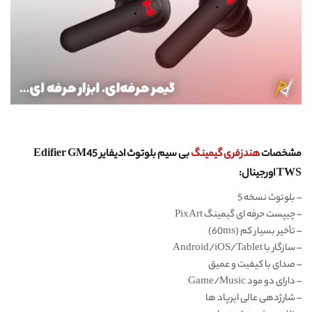
مشخصات
هندزفری گیمینگ
بی سیم بلوتوث ادیفایر Edifier GM45
TWS اورجینال:
– بلوتوث نسخه 5
– چیپست حرفه ای گیمینگ PixArt
– تأخیر بسیار کم (60ms)
– سازگار با Android/iOS/Tablet
– صدای با کیفیت و عمیق
– دارای دو مود Game/Music
– شارژدهی عالی ایرپاد ها