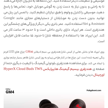
موسیقی و تنظیمات دیگر استفاده کنید. این دکمه‌ها به کاربران اجازه می‌دهند
تا به‌ راحتی و بدون نیاز به دست زدن به گوشی موبایل خود، تماس‌ها را پاسخ
دهید، موسیقی را کنترل و ولوم را طبق نیازتان تنظیم کنید. با لمس این پنل می
توانید بدون دست زدن به موبایلتان از دستیارهای مجازی مانند Google
Assistant و Siri استفاده کنید. عمر باتری یکی دیگر از ویژگی‌های چشمگیر این
هندزفری است. هر ایرپاد دارای باتری داخلی است و تا حدود ۳ ساعت کار می
کند. این ایرپاد ها با استفاده از محفظه شارژ تا حدود ۱۵ ساعت قابل افزایش
است.
روی ایرپاد ها و بخش هایی از کیس شارژ هندزفری بی سیم ادیفایر
GM45
چراغ های LED قرمز
رنگی تعبیه شده است. این چراغ ها در کنار طراحی زیبا و به روز کیس شارژ،‌ ظاهر بسیار چشم نوازی
برای مشاهده هندزفری بلوتوثی گیمینگ با کیفیت دیگری حتما از
را ایجاد می کند.
صفحه ی
هندزفری بیسیم گیمینگ هایپرایکس HyperX Cloud Buds TWS
اورجینال
دیدن فرمایید.