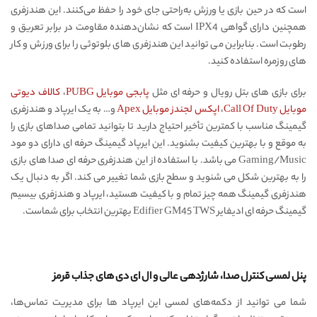
است که در حین بازی یا ورزش به‌راحتی جای خود را حفظ می‌کنند. این هندزفری
همچنین دارای گواهی IPX4 است که نشان‌دهنده مقاومت در برابر تعریق و
رطوبت است. بنابراین می توانید این هندزفری های بلوتوثی را برای ورزش و کار
های روزمره استفاده کنید.
برای بازی های بتل رویال و حرفه ای مثل
پابجی موبایل PUBG
،
کالاف دیوتی
موبایل Call Of Duty
،
اپکس لجندز موبایل Apex
و… به یک ایرپاد و هندزفری
گیمینگ مناسب با کمترین تأخیر احتیاج دارید تا بتوانید تمامی صداهای بازی را
به موقع و با بهترین کیفیت بشنوید. این ایرپاد گیمینگ حرفه ای دارای دو مود
Gaming/Music می باشد. با استفاده از این هندزفری حرفه ای صدا های بازی
را به بهترین شکل می شنوید و سطح بازی شما تغییر می کند. اگر به دنبال یک
هندزفری گیمینگ همه چیز تمام و با کیفیت هستید، ایرپاد و هندزفری بیسیم
گیمینگ حرفه ای ادیفایر Edifier GM45 TWS بهترین انتخاب برای شماست.
پنل لمسی کنترل صدا، شارژدهی عالی و ال ای دی های جذاب قرمز
شما می توانید از دکمه‌های لمسی این ایرپاد ها برای مدیریت تماس‌ها،