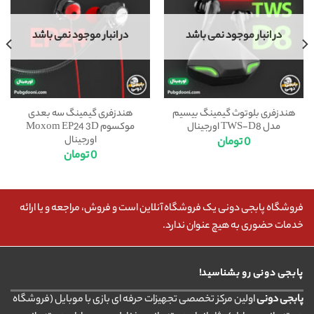
در انبار موجود نمی باشد
در انبار موجود نمی باشد
هندزفری بلوتوث گیمینگ بیسیم
هندزفری گیمینگ سه بعدی
مدل TWS-D8 اورجینال
موکسوم Moxom EP24 3D
اورجینال
0
تومان
0
تومان
فروشگاه پابجی دونی یک فروشگاه آنلاین است و فروش، مراجعه و یا ارائه
خدمات حضوری به هیچ عنوان ندارد.
پابجی دونی رو بشناسید!
پابجی دونی
اولین مرکز تخصصی تجهیزات حرفه ای بازی با موبایل (فروشگاه