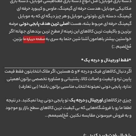
دسته بازی موبایل) مثل انواع دسته بازی مغناطیسی موبایل، دسته بازی
مکانیکی موبایل، هدست حرفه ای گیمینگ، ماوس و کیبورد حرفه ای
گیمینگ، دسته بازی بلوتوثی موبایل و هر چیز دیگه ای که به موبایل
گیمینگ حرفه ای مربوط بشه، هست!
اصلی ترین هدف پابجی دونی
عرضه
برترین و باکیفیت ترین کالاهای این زمینه از مطرح ترین برندهای جهانه! اگر
خواستین بیشتر باهامون آشنا شین حتما یه سری به
بزنین.
صفحه درباره ما
مُخ‌لِصیم. ;)
*فقط اورجینال و درجه یک*
اگر دنبال کالاهای فیک و درجه ۴ و ۵ هستین، اگر ملاک انتخابتون فقط قیمت
پایین تره و کیفیت و اصالت کالا، پشتیبانی و مشاوره تخصصی براتون اهمیتی
نداره، پابجی دونی نمیتونه انتخاب مناسبی براتون باشه! (بی تعارف)
چیزی جز کالاهای
اورجینال
و
درجه یک
تو پابجی دونی پیدا نمیکنید. در نتیجه
لطفا ما رو با فروشگاه‌هایی که بی کیفیت ترین کالاهای سطح بازار رو موجود
و به فروش میرسونن مقایسه نکنین. مُخ‌لِصیممم…
با خیال راحت خرید کنید. ;)