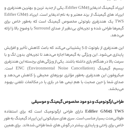
ایرپاد گیمینگ ادیفایر Edifier GM45، یکی از جدید ترین و بهترین هندزفری و
ایرپاد های گیمینگ از برند معتبر و به نام ادیفایر است. ایرپاد Edifier GM45
TWS یک هندزفری بلوتوثی مخصوص گیمینگ است که به‌طور خاص برای
گیمرها طراحی شده و تجربه‌ای بی‌نظیر از صدای Surround با وضوح بالا را ارائه
می‌دهد.
این هندزفری از بلوتوث 5.0 پشتیبانی می‌کند که باعث کاهش تأخیر و افزایش
پایداری می‌شود. این ویژگی به گیمرها اجازه می‌دهد تا تجربه‌ای بدون لگ و با
سرعت بالا در هنگام بازی داشته باشند. یکی از ویژگی‌های برجسته این هندزفری
بیسیم گیمینگ ENC (Environmental Noise Cancellation) است.
میکروفون این هندزفری به‌طور مؤثری نویزهای محیطی را کاهش می‌دهد و
صدای شما را حین صحبت با هم تیمی ها در بازی یا در مکالمات تلفنی بهبود
می‌بخشد.
طراحی ارگونومیک و دو مود مخصوص گیمینگ و موسیقی
Edifier GM45 TWS
دارای طراحی ارگونومیک است که برای استفاده
طولانی‌مدت بسیار مناسب است. سری‌ های سیلیکونی این ایرپاد گیمینگ به‌ طور
خاص برای راحتی و پایداری بیشتر در گوش های شما طراحی شده‌اند. برای همین