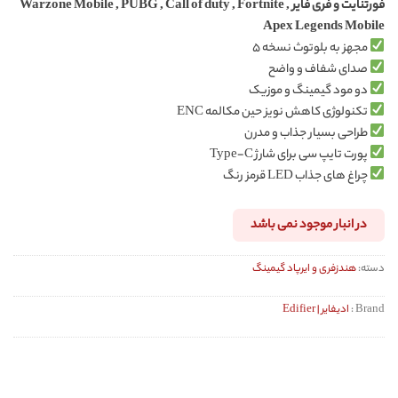
فورتنایت و فری فایر Warzone Mobile , PUBG , Call of duty , Fortnite ,
Apex Legends Mobile
مجهز به بلوتوث نسخه ۵
صدای شفاف و واضح
دو مود گیمینگ و موزیک
تکنولوژی کاهش نویز حین مکالمه ENC
طراحی بسیار جذاب و مدرن
پورت تایپ سی برای شارژ Type-C
چراغ های جذاب LED قرمز رنگ
در انبار موجود نمی باشد
دسته:
هندزفری و ایرپاد گیمینگ
Brand :
ادیفایر | Edifier