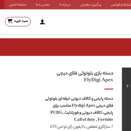
رایط و قوانین
پیگیری سفارش
درباره ما
تماس با ما
صفحه اصلی
سبد خرید
دسته بازی بلوتوثی فلای دیجی
FlyDigi Apex
دسته پابجی و کالاف دیوتی حرفه ای بلوتوثی
فلای دیجی Flydigi Apex مناسب برای
پابجی، کالاف دیوتی و فورتنایت PUBG,
Call of duty , Fortnite
? سازگاری قطعی با آیفون (آی او اس iOS