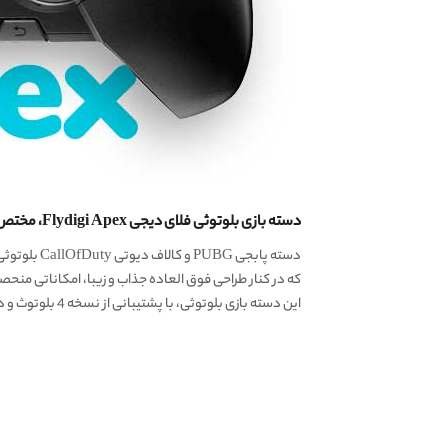
دسته بازی بلوتوثی فلای دیجی Flydigi Apex، مختص گیمرهای حرفه ای سخت پسند
دسته پابجی PUBG و کالاف دیوتی CallOfDuty بلوتوثی کمپانی مطرح، به نام و معتبر
که در کنار طراحی فوق العاده جذاب و زیبا، امکاناتی منحصر 
این دسته بازی بلوتوثی، با پشتیبانی از نسخه 4 بلوتوث و داشتن 15 کلید، نوید یه بازی کاملا حرفه‌ای و بدون اختلال و تاخیر رو میده.