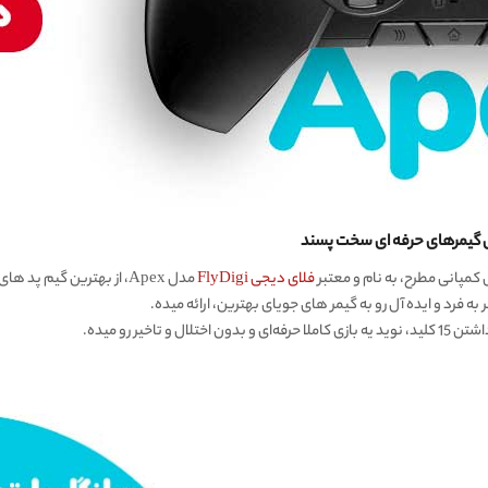
فلای دیجی FlyDigi
مدل Apex، از بهترین گیم پد های بلوتوثی جهان به شمار میره.
به فرد و ایده آل رو به گیمر های جویای بهترین، ارائه میده.