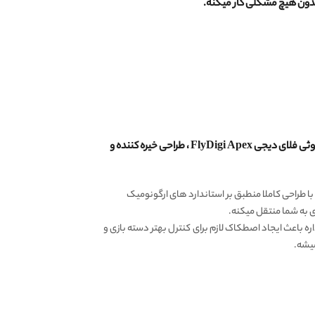
 بدون هیچ مشکلی کار میکنه.
دسته پابجی PUBG و کالاف دیوتی بلوتوثی فلای دیجی FlyDigi Apex ، طراحی خیره کننده و
 به شما منتقل میکنه.
ره باعث ایجاد اصطکاک لازم برای کنترل بهتر دسته بازی و
یشه.