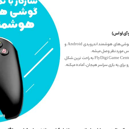
آی او اس)
دسته بازی بلوتوثی فلای دیجی FlyDigi Apex با تمام گوشی‌های هوشمند اندرویدی Android و
اپلیکیشن انحصاری کمپانی فلای دیجی FlyDigi به نام FlyDigi Game Center به راحت ترین شکل
 برای یه بازی سراسر هیجان، آماده میکنه.