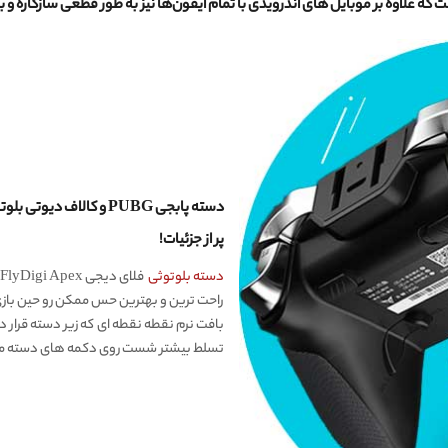
 که علاوه بر موبایل های اندرویدی با تمام آیفون‌ها نیز به طور قطعی سازگاره و
پر از جزئیات!
دسته بلوتوثی
فلای دیجی FlyDigi Apex با طراحی کاملا منطبق بر استاندارد های ارگونومیک
راحت ترین و بهترین حس ممکن رو حین بازی
بافت نرم نقطه نقطه ای که زیر دسته قرار دا
تسلط بیشتر شست روی دکمه های دسته م