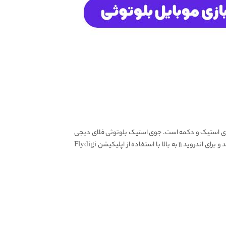
یک جوی استیک و دکمه است. جوی استیک بلوتوثی فلای دیجی
Joyone با انواع دیوایس های آی او اس و آیپد ها سازگار است. برای استفاده روی اندروید های ۱۰ به پایین نیاز به Utool برای فعال سازی دارید و برای اندروید ۱۱ به بالا با استفاده از اپلیکیشن Flydigi