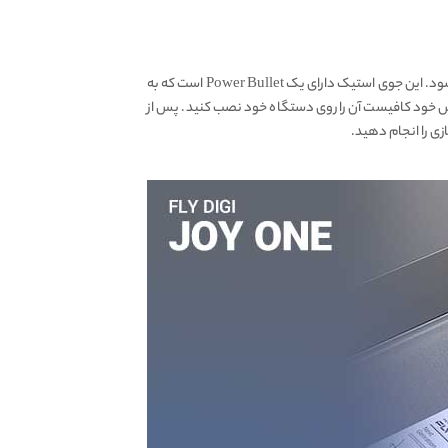
دسته بازی موبایل بلوتوثی فلای دیجی Flydigi JOYONE به گونه ای طراحی شده که به راحتی روی موبایل نصب شده و با بلوتوث به آن وصل شود. این جوی استیک دارای یک Power Bullet است که به
یس خود کافیست آن را روی دستگاه خود نصب کنید. پس از