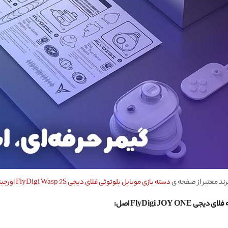
رند معتبر از صفحه ی
دسته بازی موبایل بلوتوثی فلای دیجی FlyDigi Wasp 2S اورجینال
FlyDigi JO اصل: