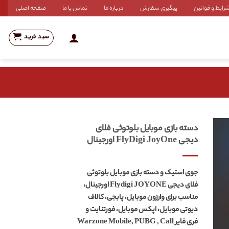
رایط و قوانین
پیگیری سفارش
درباره ما
تماس با ما
صفحه اصلی
سبد خرید
دسته بازی موبایل بلوتوثی فلای
دیجی FlyDigi JoyOne اورجینال
جوی استیک و دسته بازی موبایل بلوتوثی
فلای دیجی Flydigi JOYONE
اورجینال،
مناسب برای وارزون موبایل، پابجی، کالاف
دیوتی موبایل، اپکس موبایل، فورتنایت و
فری فایر Warzone Mobile, PUBG , Call