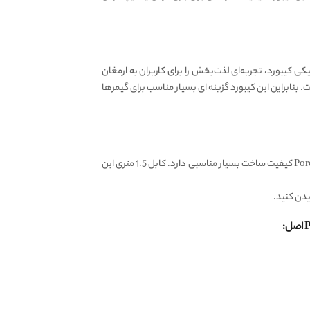
کی کیبورد، تجربه‌ای لذت‌بخش را برای کاربران به ارمغان
ی‌ های به روز و کاربردی است. بنابراین این کیبورد گزینه ای بسیار مناسب برای گیمرها
کابل USB این کیبورد طول 1.5 متری دارد. شما می توانید به راحتی این کیبورد را راه اندازی و استفاده کنید. کیبورد گیمینگ پرودو Porodo PDX223 کیفیت ساخت بسیار مناسبی دارد. کابل 1.5 متری این
دن کنید.