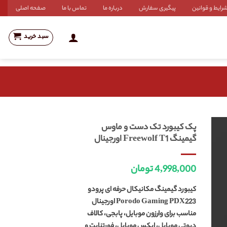
رایط و قوانین
پیگیری سفارش
درباره ما
تماس با ما
صفحه اصلی
سبد خرید
پک کیبورد تک دست و ماوس
گیمینگ Freewolf T1 اورجینال
4,998,000
تومان
کیبورد گیمینگ مکانیکال حرفه ای پرودو
Porodo Gaming PDX223 اورجینال
مناسب برای وارزون موبایل، پابجی، کالاف
دیوتی موبایل، اپکس موبایل، فورتنایت و