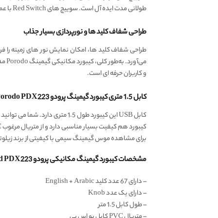
طولانی مدت ایده‌ آل است. سوییچ های Red Switch با عمر مفید بیش از 50 میلیون کلیک، دوام و ماندگاری بالایی را تضمین می‌ کنند.
طراحی شفاف کلید ها و نورپردازی بسیار جذاب
طراحی شفاف کلید ها، امکان نمایش نور های زمینه را فراهم
و کاربران حرفه‌ ای است.
کابل 1.5 متری کیبورد گیمینگ پرودو Porodo PDX223
کیبورد هم کیفیت بسیار مناسبی دارد و از متریال مرغوب PVC ساخته شده است.
برای مشاهده موس گیمینگ سیمی با کیفیتی از برند زیلوت
مشخصات کیبورد گیمینگ مکانیکی پرودو Porodo Gaming Pudding Keycaps Transparent Mechanical Keyboard PDX223 اصل:
– دارای 67 عدد کلید English + Arabic
– دارای یک عدد Knob
– طول کابل 1.5 متر
– متریال PVC کابل یو اس بی