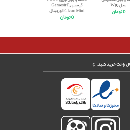
ه پابجی مکانیکی
دسته پابجی لیزری PUBG
مدل W10
گیمسر Gamesir F5
Falcon Mini اورجینال
0
تومان
0
تومان
ال راحت خرید کنید. ;)