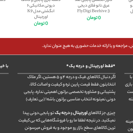
سی
کاور انگشتی پابجی ضد
دسته بازی پابجی و کالاف
دست
رودو
عرق نانو فلای دیجی
دیوتی مکانیکی ۶
FlyDigi Beehive 3
انگشتی مدل K9
اورجینال
0
تومان
0
تومان
مراجعه و یا ارائه خدمات حضوری به هیچ عنوان ندارد.
*فقط اورجینال و درجه یک*
با خی
ا
اگر دنبال کالاهای فیک و درجه ۴ و ۵ هستین، اگر ملاک
بازی
انتخابتون فقط قیمت پایین تره و کیفیت و اصالت کالا،
ست
پشتیبانی و مشاوره تخصصی براتون اهمیتی نداره، پابجی
ته
دونی نمیتونه انتخاب مناسبی براتون باشه! (بی تعارف)
چیزی جز کالاهای
اورجینال
و
درجه یک
تو پابجی دونی پیدا
نمیکنید. در نتیجه لطفا ما رو با فروشگاه‌هایی که بی کیفیت
مینه
ترین کالاهای سطح بازار رو موجود و به فروش میرسونن
ون