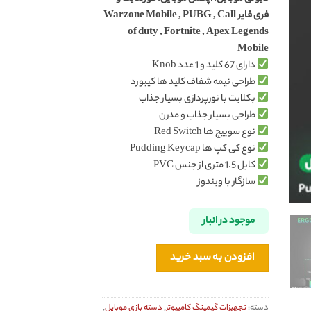
فری فایر Warzone Mobile , PUBG , Call
of duty , Fortnite , Apex Legends
Mobile
دارای 67 کلید و 1 عدد Knob
طراحی نیمه شفاف کلید ها کیبورد
بکلایت با نورپردازی بسیار جذاب
طراحی بسیار جذاب و مدرن
نوع سوییچ ها Red Switch
نوع کی کپ ها Pudding Keycap
کابل 1.5 متری از جنس PVC
سازگار با ویندوز
موجود در انبار
افزودن به سبد خرید
دسته:
تجهیزات گیمینگ کامپیوتر
,
دسته بازی موبایل
,