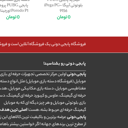
گیم پد پابجی PUBG
دسته بازی مغناطی
بلوتوثی آیپگا iPega PG-
پابجی PUBG پ
9156
Porodo P1 اورجینال
0
تومان
0
تومان
فروشگاه پابجی دونی یک فروشگاه آنلاین است و فروش، 
پابجی دونی رو بشناسید!
پابجی دونی
اولین مرکز تخصصی تجهیزات حرفه ای بازی ب
موبایل (فروشگاه دسته بازی موبایل) مثل انواع دسته 
مغناطیسی موبایل، دسته بازی مکانیکی موبایل، هد
حرفه ای گیمینگ، ماوس و کیبورد حرفه ای گیمینگ، دس
بازی بلوتوثی موبایل و هر چیز دیگه ای که به موبایل
گیمینگ حرفه ای مربوط بشه، هست!
اصلی ترین هدف
پابجی دونی
عرضه برترین و باکیفیت ترین کالاهای این ز
از مطرح ترین برندهای جهانه! اگر خواستین بیشتر باهام