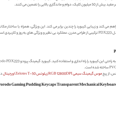
 می‌ کند و زیبایی کیبورد را چندین برابر می کند. این ویژگی، همراه با ساختار مکانی
می‌آورد. به‌طور کلی، کیبورد مکانیکی گیمینگ Porodo مدل PDX223 ترکیبی از طراحی مدرن، عملکرد بی نظیر و ویژگ
س، از پیج
موس گیمینگ سیمی RGB 12800DPI زیلوتس Zelotes T-50 اورجینال
دی