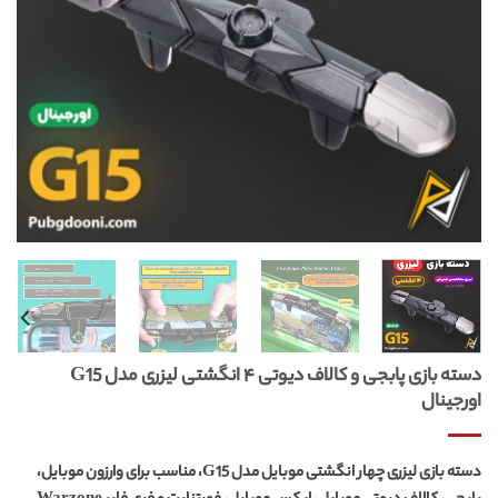
دسته بازی پابجی و کالاف دیوتی ۴ انگشتی لیزری مدل G15
اورجینال
دسته بازی لیزری چهار انگشتی موبایل مدل G15، مناسب برای وارزون موبایل،