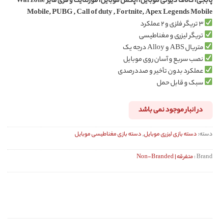
پابجی، کالاف دیوتی موبایل، اپکس موبایل، فورتنایت و فری فایر Warzone
Mobile, PUBG , Call of duty , Fortnite, Apex Legends Mobile
۳ تریگر فلزی و ۲ عملکرد
تریگر لیزری و مغناطیسی
متریال ABS و Alloy درجه یک
نصب سریع و آسان روی موبایل
عملکرد بدون تأخیر و صددرصدی
سبک و قابل حمل
در انبار موجود نمی باشد
دسته:
دسته بازی لیزری موبایل
,
دسته بازی مغناطیسی موبایل
Brand :
متفرقه | Non-Branded