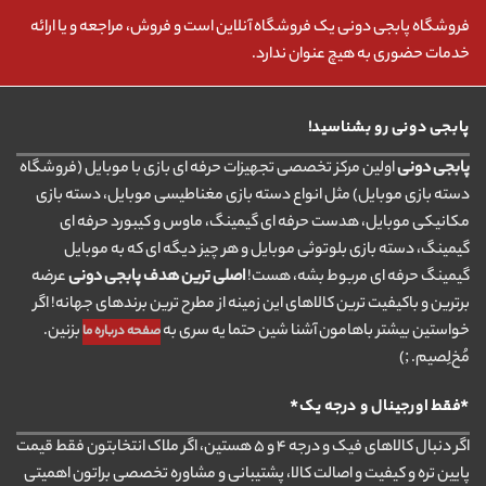
فروشگاه پابجی دونی یک فروشگاه آنلاین است و فروش، مراجعه و یا ارائه
خدمات حضوری به هیچ عنوان ندارد.
پابجی دونی رو بشناسید!
پابجی دونی
اولین مرکز تخصصی تجهیزات حرفه ای بازی با موبایل (فروشگاه
دسته بازی موبایل) مثل انواع دسته بازی مغناطیسی موبایل، دسته بازی
مکانیکی موبایل، هدست حرفه ای گیمینگ، ماوس و کیبورد حرفه ای
گیمینگ، دسته بازی بلوتوثی موبایل و هر چیز دیگه ای که به موبایل
گیمینگ حرفه ای مربوط بشه، هست!
اصلی ترین هدف پابجی دونی
عرضه
برترین و باکیفیت ترین کالاهای این زمینه از مطرح ترین برندهای جهانه! اگر
خواستین بیشتر باهامون آشنا شین حتما یه سری به
بزنین.
صفحه درباره ما
مُخ‌لِصیم. ;)
*فقط اورجینال و درجه یک*
اگر دنبال کالاهای فیک و درجه ۴ و ۵ هستین، اگر ملاک انتخابتون فقط قیمت
پایین تره و کیفیت و اصالت کالا، پشتیبانی و مشاوره تخصصی براتون اهمیتی