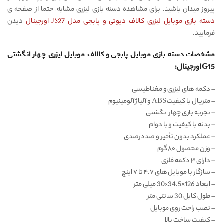
پیروز میدان باشید. برای مشاهده دسته بازی لیزری مشابه، حتما از صفحه ی
دسته بازی موبایل لیزری کالاف دیوتی و پابجی مدل JS27 اورجینال
دیدن
فرمایید.
مشخصات دسته بازی موبایل پابجی و کالاف موبایل لیزری چهار انگشتی
G15 اورجینال:
– دکمه های لیزری و مغناطیسی
– متریال با کیفیت ABS و آلیاژ آلومینیوم
– تجربه بازی چهار انگشتی
– بدنه با کیفیت و با دوام
– عملکرد بدون تأخیر و صددرصدی
– وزن محصول ۸۰ گرم
– دارای ۳ دکمه فلزی
– سازگار با موبایل های ۴.۷ تا ۷ اینچ
– ابعاد 126×34.5×30 میلی متر
– طول کابل 30 سانتی متر
– نصب راحت روی موبایل
– کیفیت ساخت بالا