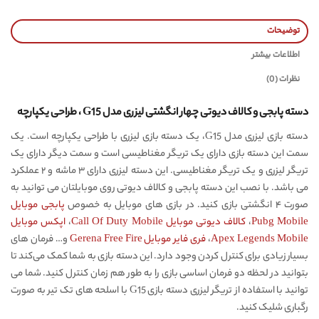
توضیحات
اطلاعات بیشتر
نظرات (0)
دسته پابجی و کالاف دیوتی چهار انگشتی لیزری مدل G15 ، طراحی یکپارچه
دسته بازی لیزری مدل G15، یک دسته بازی لیزری با طراحی یکپارچه است. یک
سمت این دسته بازی دارای یک تریگر مغناطیسی است و سمت دیگر دارای یک
تریگر لیزری و یک تریگر مغناطیسی. این دسته لیزری دارای ۳ ماشه و ۲ عملکرد
می باشد. با نصب این دسته پابجی و کالاف دیوتی روی موبایلتان می توانید به
صورت ۴ انگشتی بازی کنید. در بازی های موبایل به خصوص
پابجی موبایل
Pubg Mobile
،
کالاف دیوتی موبایل Call Of Duty Mobile
،
اپکس موبایل
Apex Legends Mobile
،
فری فایر موبایل Gerena Free Fire
و… فرمان های
بسیار زیادی برای کنترل کردن وجود دارد. این دسته بازی به شما کمک می‌کند تا
بتوانید در لحظه دو فرمان اساسی بازی را به طور هم زمان کنترل کنید. شما می
توانید با استفاده از تریگر لیزری دسته بازی G15 با اسلحه های تک تیر به صورت
رگباری شلیک کنید.