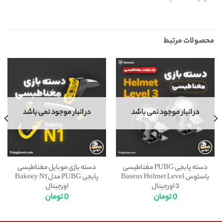
محصولات مرتبط
در انبار موجود نمی باشد
در انبار موجود نمی باشد
دسته پابجی PUBG مغناطیسی
دسته بازی موبایل مغناطیسی
باسئوس Baseus Helmet Level
پابجی PUBG مدل Bakeey N1
3 اورجینال
اورجینال
0
تومان
0
تومان