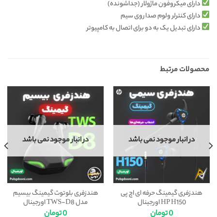
دارای میکروفون ماژولار (جداشونده)
دارای کنترلر ولوم صدا روی سیم
دارای تبدیل یک به دو برای اتصال به کامپیوتر
محصولات مرتبط
در انبار موجود نمی باشد
در انبار موجود نمی باشد
هندزفری گیمینگ حرفه ای اچ پی
هندزفری بلوتوث گیمینگ بیسیم
HP H150 اورجینال
مدل TWS-D8 اورجینال
0
تومان
0
تومان