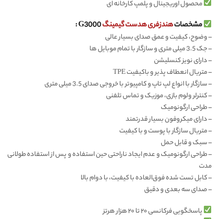
محصول اوریجینال و پلمپ کارخانه ای
مشخصات
هندزفری هدست گیمینگ
G3000 :
–
وضوح، کیفیت و عمق صدای بسیار عالی
–
جک 3.5 میلی متری و سازگار با تمام موبایل ها
–
دارای نویز کنسلیشن
–
متریال انعطاف پذیر و باکیفیت TPE
–
سازگار با انواع لپ تاپ و کامپیوتر با خروجی صدای 3.5 میلی متری
–
کنترلر ولوم بازی، موزیک و تماس تلفنی
–
طراحی ارگونومیک
–
دارای میکروفون بسیار قدرتمند
–
متریال سازگار با پوست و با کیفیت
–
سبک و قابل حمل
–
طراحی ارگونومیک و عدم ایجاد ناراحتی حین استفاده و پس از استفاده طولانی
مدت
–
کابل تست شده‌ فوق‌العاده با کیفیت، با دوام بالا
–
صدای سه بعدی و دقیق
پاسخگویی فرکانسی ۲۰ تا ۲۰ هزار هرتز