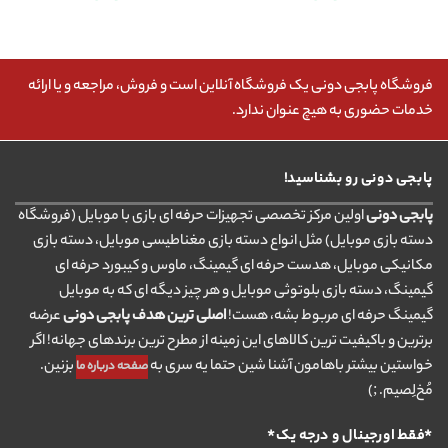
فروشگاه پابجی دونی یک فروشگاه آنلاین است و فروش، مراجعه و یا ارائه
خدمات حضوری به هیچ عنوان ندارد.
پابجی دونی رو بشناسید!
پابجی دونی
اولین مرکز تخصصی تجهیزات حرفه ای بازی با موبایل (فروشگاه
دسته بازی موبایل) مثل انواع دسته بازی مغناطیسی موبایل، دسته بازی
مکانیکی موبایل، هدست حرفه ای گیمینگ، ماوس و کیبورد حرفه ای
گیمینگ، دسته بازی بلوتوثی موبایل و هر چیز دیگه ای که به موبایل
گیمینگ حرفه ای مربوط بشه، هست!
اصلی ترین هدف پابجی دونی
عرضه
برترین و باکیفیت ترین کالاهای این زمینه از مطرح ترین برندهای جهانه! اگر
خواستین بیشتر باهامون آشنا شین حتما یه سری به
بزنین.
صفحه درباره ما
مُخ‌لِصیم. ;)
*فقط اورجینال و درجه یک*