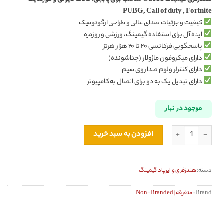
امتیازدهی
مشتری
PUBG, Call of duty , Fortnite
کیفیت و جزئیات صدای عالی و طراحی ارگونومیک
ایده آل برای استفاده گیمینگ، ورزشی و روزمره
پاسخگویی فرکانسی ۲۰ تا ۲۰ هزار هرتز
دارای میکروفون ماژولار (جداشونده)
دارای کنترلر ولوم صدا روی سیم
دارای تبدیل یک به دو برای اتصال به کامپیوتر
موجود در انبار
هندزفری گیمینگ سیمی مدل G3000 اورجینال عدد
افزودن به سبد خرید
دسته:
هندزفری و ایرپاد گیمینگ
Brand :
متفرقه | Non-Branded