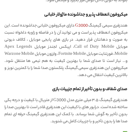
بتواند به خوبی داخل گوش قرار بگیرد و فیکس شود.
میکروفون انعطاف پذیر و جداشونده ماژولار خلبانی
هندزفری سیمی گیمینگ
G3000
دارای میکروفون خلبانی جداشونده است. این
میکروفون انعطاف پذیر است و می توانید آن را در فاصله و زاویه دلخواه نسبت
به صورت و دهانتان قرار دهید. در بازی های پابجی موبایل ، کالاف دیوتی
موبایل Call of Duty Mobile، اپیکس لجندز موبایل Apex Legends
Mobile، فورتنایت موبایل Fortnite Mobile، وارزون موبایل Warzone Mobile
و… نیاز است تا صدای شما با بهترین کیفیت به هم تیمی ها منتقل شود.
میکروفون این هندزفری سیمی گیمینگ پلکستون صدا شما را با کمترین نویز و
بالاترین کیفیت انتقال می دهد.
صدای شفاف و بدون تأخیر از تمام جزییات بازی
هندزفری گیمینگ ۳.۵ میلی متری مدل G3000 از متریال با کیفیت و درجه یکی
ساخته شده است. درایور های با کیفیت این هندزفری قادر است تا بهترین صدا را
بدون تأخیر به گوش شما برساند. با کمک این هندزفری گیمینگ حرفه ای تمام
صدا ها را بدون تأخیر و با جزییات کامل می شنوید.