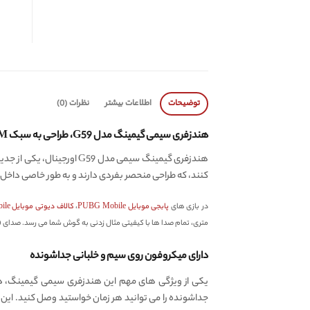
توضیحات
اطلاعات بیشتر
نظرات (0)
هندزفری سیمی گیمینگ مدل G59،
طراحی به سبک IEM ها
کنند، که طراحی منحصر بفردی دارند و به طور خاصی داخل گوش قرار م
در بازی های
پابجی موبایل PUBG Mobile
،
کالاف دیوتی موبایل Call of Duty Mobile
متری، تمام صدا ها با کیفیتی مثال زدنی به گوش شما می رسد. صدای 360 درجه این هندزفری گیمینگ سیمی به شما این امکان را می دهد تا در جریان تمام اتفاقات بازی قرار بگیرید.
دارای میکروفون روی سیم و خلبانی جداشونده
یکی از ویژگی های مهم این هندزفری سیمی گیمینگ، د
جداشونده را می توانید هر زمان خواستید وصل کنید. این 