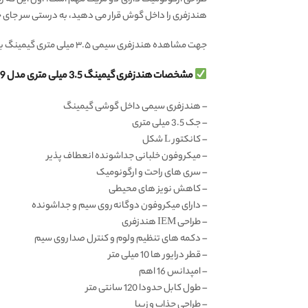
هندزفری را داخل گوش قرار می دهید، به درستی سر جای 
جهت مشاهده هندزفری سیمی ۳.۵ میلی متری گیمینگ با کیفیت دیگری از پیج
مشخصات هندزفری گیمینگ 3.5 میلی متری مدل G59:
– هندزفری سیمی داخل گوشی گیمینگ
– جک 3.5 میلی متری
– کانکتور L شکل
– میکروفون خلبانی جداشونده انعطاف پذیر
– سری های راحت و ارگونومیک
– کاهش نویز های محیطی
– دارای میکروفون دوگانه روی سیم و جداشونده
– طراحی IEM هندزفری
– دکمه های تنظیم ولوم و کنترل صدا روی سیم
– قطر درایور ها 10 میلی متر
– امپدانس 16 اهم
– طول کابل حدودا 120 سانتی متر
– طراحی جذاب و زیبا