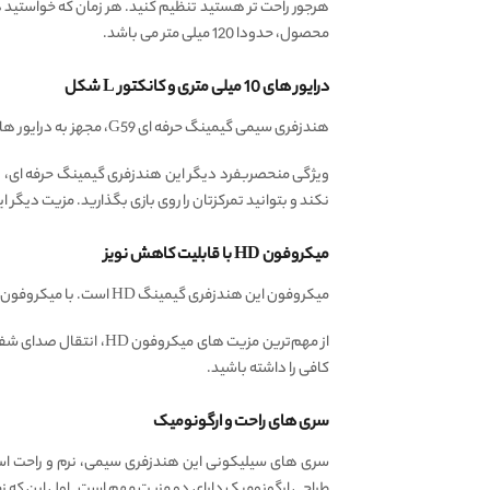
هرجور راحت تر هستید تنظیم کنید. هر زمان که خواستید ه
محصول، حدودا 120 میلی متر می باشد.
درایور های 10 میلی متری و کانکتور L شکل
هندزفری سیمی گیمینگ حرفه ای G59، مجهز به درایور های قدرتمند 10 میلی متری است. به کمک این درایور ها صدای های بازی به صورت 360 درجه به گوش شما می رسد.
نکند و بتوانید تمرکزتان را روی بازی بگذارید. مزیت دیگر این کانکتور L شکل آن است که سیم این هندزفری هم خم نمی 
میکروفون HD با قابلیت کاهش نویز
میکروفون این هندزفری گیمینگ HD است. با میکروفون HD، صدای شما به صورت شفاف و بدون نویز به هم‌ تیمی‌ ها می رسد. این یعنی ارتباط دقیق‌ تر، واکنش سریع‌ تر و برتری در رقابت‌ های آنلاین.
از مهم‌ترین مزیت‌ ها
کافی را داشته باشید.
سری های راحت و ارگونومیک
سری های سیلیکونی این هندزفری سیمی، نرم و راحت است
طراحی ارگونومیک دارای دو مزیت مهم است. اول این که ز