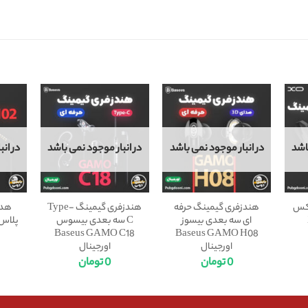
اشد
در انبار موجود نمی باشد
در انبار موجود نمی باشد
در ان
یکس
هندزفری گیمینگ حرفه
هندزفری گیمینگ Type-
هدف
ای سه بعدی بیسوز
C سه بعدی بیسوس
پلاس sPlus GM-102
Baseus GAMO C18
Baseus GAMO H08
اورجینال
اورجینال
0
تومان
0
تومان