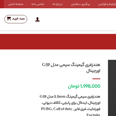
رایط و قوانین
پیگیری سفارش
درباره ما
تماس با ما
صفحه اصلی
سبد خرید
هندزفری گیمینگ سیمی مدل G59
اورجینال
1,998,000
تومان
هندزفری سیمی گیمینگ 3.5mm مدل G59
اورجینال، ایده‌آل برای
پابجی، کالاف دیوتی،
فورتنایت، فری فایر PUBG, Call of duty ,
Fortnite