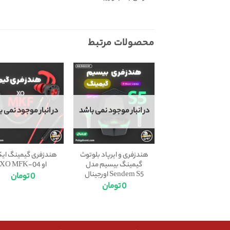
محصولات مرتبط
در انبار موجود نمی باشد
در انبار موجود نمی ب
هندزفری و ایرپاد بلوتوث
هندزفری گیمینگ ا
گیمینگ بیسیم مدل
او XO MFK-04
Sendem S5 اورجینال
0
تومان
0
تومان