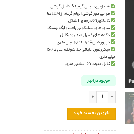
هندزفری سیمی گیمینگ داخل گوشی
طراحی دور گوشی الهام گرفته از IEM ها
کانکتور 90 درجه و L شکل
سری های سیلیکونی راحت و ارگونومیک
دکمه های کنترل صدا روی کابل
درایور های قدرتمند 10 میلی متری
میکروفون خلبانی جداشونده حدودا 120
میلی متری
کابل حدودا 120 سانتی متری
موجود در انبار
هندزفری گیمینگ سیمی مدل G59 اورجینال عدد
افزودن به سبد خرید