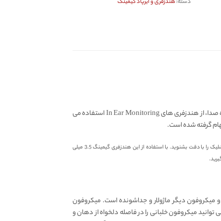
دسته:
هندزفری و ایرپاد گیمینگ
هندزفری گیمینگ سیمی مدل G59 اورجینال، یکی از جدیدترین هندزفری های گیمینگ 3.5 میلی متری است. موزیسین ها و افراد حرفه ای حوزه صدا، از هندزفری های In Ear Monitoring استفاده می
و…باید صدا ها و جزییات بازی مانند صدای پا و شلیک را با دقت بشنوید. با استفاده از این هندزفری گیمینگ 3.5 میلی
میکروفون دیگر ماژولار و جداشونده است. میکروفون
توانید میکروفون خلبانی را در فاصله دلخواه از دهان و