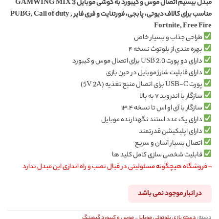
مبدل بیسیم اتصال موس و کیبورد به گوشی موبایل GAMWING MIX 3
از 5
4.43
مناسب برای کالاف دیوتی، پابجی، فورتنایت و فری فایر PUBG, Call of duty ,
در
امتیازدهی
Fortnite, Free Fire
مشتری
طراحی جذاب و بسیار خاص
بهره‌ مندی از بلوتوث نسخه ۴
دارای دو پورت USB 2.0 برای اتصال موس و کیبورد
دارای قابلیت شارژ موبایل در حین بازی
پورت USB-C برای اتصال منبع تغذیه (5V 2A)
سازگار با اندروید ۷ به بالا
سازگار با آی او اس تا نسخه ۱۳.۴
دارای یک عدد استند نگهدارنده موبایل
دارای اپلیکیشن قدرتمند
اتصال بسیار آسان و سریع
قابلیت شخصی سازی کامل کلید ها
– فروشگاه هیچگونه مسئولیتی در قبال نصب و راه اندازی این مبدل ندارد
در انبار موجود نمی باشد
دسته:
دسته بازی بلوتوثی موبایل
,
موس و کیبورد گیمینگ