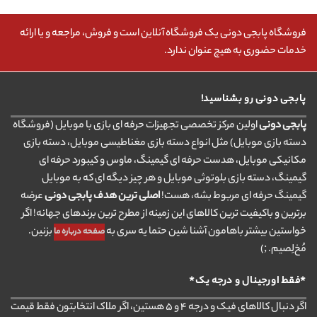
فروشگاه پابجی دونی یک فروشگاه آنلاین است و فروش، مراجعه و یا ارائه
خدمات حضوری به هیچ عنوان ندارد.
پابجی دونی رو بشناسید!
پابجی دونی
اولین مرکز تخصصی تجهیزات حرفه ای بازی با موبایل (فروشگاه
دسته بازی موبایل) مثل انواع دسته بازی مغناطیسی موبایل، دسته بازی
مکانیکی موبایل، هدست حرفه ای گیمینگ، ماوس و کیبورد حرفه ای
گیمینگ، دسته بازی بلوتوثی موبایل و هر چیز دیگه ای که به موبایل
گیمینگ حرفه ای مربوط بشه، هست!
اصلی ترین هدف پابجی دونی
عرضه
برترین و باکیفیت ترین کالاهای این زمینه از مطرح ترین برندهای جهانه! اگر
خواستین بیشتر باهامون آشنا شین حتما یه سری به
بزنین.
صفحه درباره ما
مُخ‌لِصیم. ;)
*فقط اورجینال و درجه یک*
اگر دنبال کالاهای فیک و درجه ۴ و ۵ هستین، اگر ملاک انتخابتون فقط قیمت