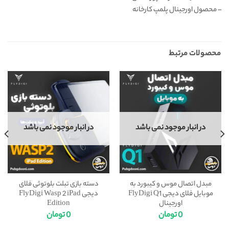
– محصول اورجینال پلمپ کارخانه
محصولات مرتبط
در انبار موجود نمی باشد
در انبار موجود نمی باشد
مبدل اتصال موس و کیبورد به
دسته بازی تبلت بلوتوثی فلای
موبایل فلای دیجی FlyDigi Q1
دیجی FlyDigi Wasp 2 iPad
اورجینال
Edition
0
تومان
0
تومان