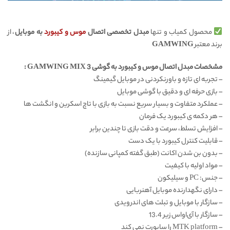
محصول کمیاب و تنها
مبدل تخصصی اتصال
موس و کیبورد
به موبایل
، از
برند معتبر
GAMWING
مشخصات مبدل اتصال موس و کیبورد به گوشی GAMWING MIX 3 :
– تجربه ای تازه و باورنکردنی در موبایل گیمینگ
– بازی حرفه ای و دقیق با گوشی موبایل
– عملکرد متفاوت و بسیار سریع نسبت به بازی با تاچ اسکرین و انگشت ها
– هر دکمه ی کیبورد یک فرمان
– افزایش تسلط، سرعت و دقت بازی تا چندین برابر
– قابلیت کنترل کیبورد با یک دست
– بدون بن شدن اکانت (طبق گفته کمپانی سازنده)
– مواد اولیه با کیفیت
– جنس: PC و سیلیکون
– دارای نگهدارنده موبایل آهنربایی
– سازگار با موبایل و تبلت های اندرویدی
– سازگار با آی‌او‌اس زیر 13.4
– MTK platform را ساپورت نمی کند