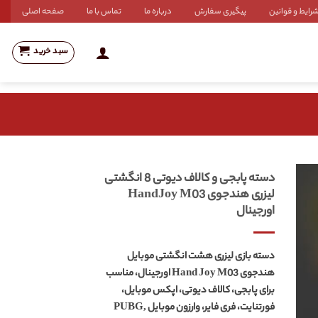
رایط و قوانین
پیگیری سفارش
درباره ما
تماس با ما
صفحه اصلی
سبد خرید
دسته پابجی و کالاف دیوتی 8 انگشتی
لیزری هندجوی HandJoy M03
اورجینال
دسته بازی لیزری هشت انگشتی موبایل
هندجوی Hand Joy M03 اورجینال، مناسب
برای پابجی، کالاف دیوتی، اپکس موبایل،
فورتنایت، فری فایر، وارزون موبایل PUBG,