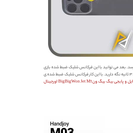
رسد. بعد می توانید با این فرکانس شلیک ضبط شده بازی
کنید. زمانی که خواستید ماشه ی لیزری را ریست کنید و به حالت اولیه برگردانید، کافیست هر دو دکمه (افزایش و کاهش) را به طور هم زمان برای ۳ ثانیه نگه دارید. با این کار فرکانس شلیک ضبط شده ی
بیگ بیگ ون BigBigWon Jet M1 اورجینال