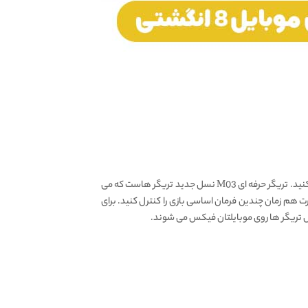
دسته بازی M03، شامل شش عدد دکمه است. هر سمت ۳ عدد دکمه قرار دارد که می توانید با آن ها در هر سمت ۳ فرمان دلخواهتان را کنترل کنید. تریگر حرفه ای M03 نسل جدید تریگر هاست که می
 هم زمان چندین فرمان اساسی بازی را کنترل کنید. برای
کل تریگر ها روی موبایلتان فیکس می شوند.