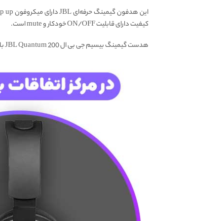
کیفیت دارای قابلیت ON/OFF خودکار و mute است.
هدست گیمینگ بیسیم جی بی ال JBL Quantum 200 با قابلیت Sonic Spatial Sound واقع در Windows 10 و صدای Surround در Xbox One سازگار است.