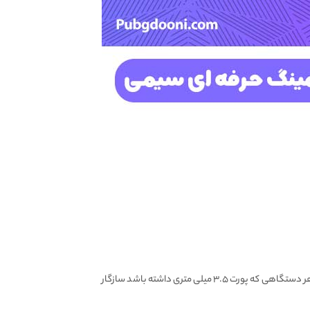
، از طریق جک ۳.۵ میلی متری با Play Station، Xbox، PC، Nintendo، موبایل و هر دستگاهی که پورت ۳.۵ میلی متری داشته باشد سازگار