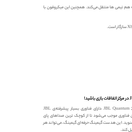
 را با وضوح بی نظیری به هم تیمی ها منتقل می‌کند. همچنین این میکروفون با
هدست گیمینگ بیسیم جی بی ال JBL Quantum 200 دارای فناوری بسیار پیشرفته‌ی JBL
QuantumSOU است. این فناوری موجب می‌شود تا از کوچک ترین صداهای پای
بشنوید. این هدست گیمینگ حرفه‌ای گیمینگ، می‌تواند هر
ل کند.