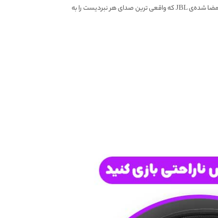
با کمک درایور های ۵۰ میلی متری، صدای امضا شده‌ی JBL که واقعی ترین صدای هر نبردیست را به