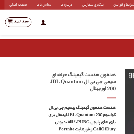
رایط و قوانین
پیگیری سفارش
درباره ما
تماس با ما
صفحه اصلی
سبد خرید
هدفون هدست گیمینگ حرفه ای
سیمی جی بی ال JBL Quantum
200 اورجینال
هدست هدفون گیمینگ بیسیم جی بی ال
کوانتوم JBL Quantum 200 ایده‌آل برای
بازی های پابجی PUBG، کالاف دیوتی
CallOfDuty و فورتنایت Fortnite