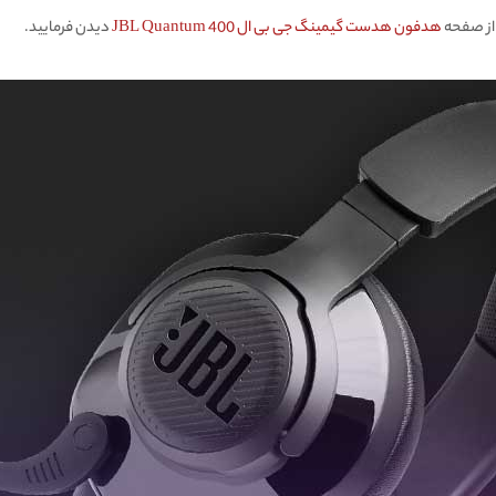
از صفحه
هدفون هدست گیمینگ جی بی ال JBL Quantum 400
دیدن فرمایید.