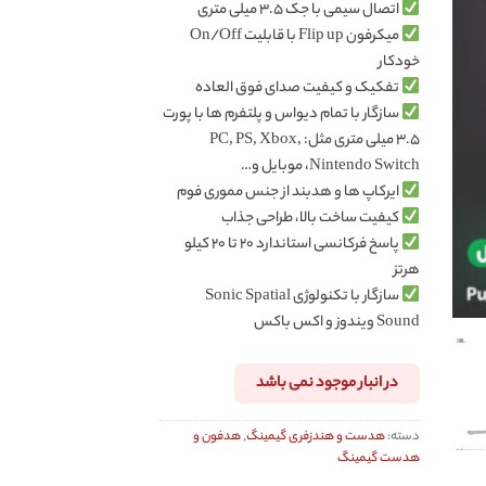
اتصال سیمی با جک ۳.۵ میلی متری
میکرفون Flip up با قابلیت On/Off
خودکار
تفکیک و کیفیت صدای فوق العاده
سازگار با تمام دیواس و پلتفرم ها با پورت
۳.۵ میلی متری مثل: PC, PS, Xbox,
Nintendo Switch، موبایل و…
ایرکاپ ها و هدبند از جنس مموری فوم
کیفیت ساخت بالا، طراحی جذاب
پاسخ فرکانسی استاندارد ۲۰ تا ۲۰ کیلو
هرتز
سازگار با تکنولوژی Sonic Spatial
Sound ویندوز و اکس باکس
در انبار موجود نمی باشد
دسته:
هدست و هندزفری گیمینگ
,
هدفون و
هدست گیمینگ