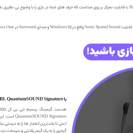
این هدفون گیمینگ حرفه‌ای JBL دارای میکروفون flip up با قابلیت تمرکز بر روی صداست که حرف های شما در بازی
با JBL QuantumSOUND Signature در مرکز اتفاقات بازی باشید!
ND Signature
انمی تا بلندترین انفجار ها را به درستی 
گیمری را به یک گیمر رقابتی و سرسخت تبدی