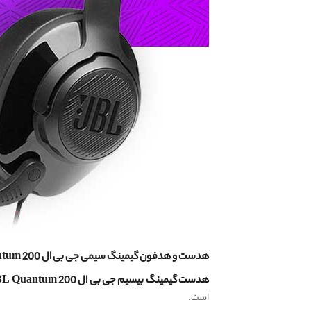
هدست و هدفون گیمینگ سیمی جی بی ال JBL Quantum 200 ، دور گوشی به همراه میکروفون، سازگار با تمام دیوایس‌ها
هدست گیمینگ بیسیم جی بی ال JBL Quantum 200
است.