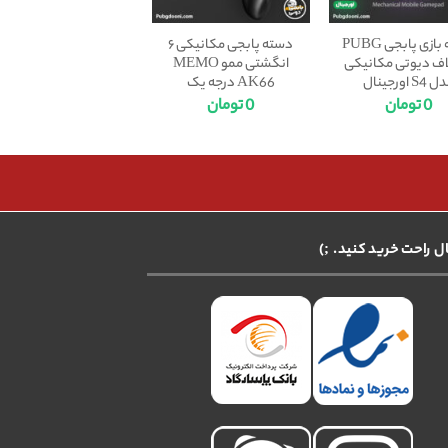
دسته بازی پابجی PUBG
دسته پابجی مکانیکی ۶
لاف دیوتی مکانیکی
انگشتی ممو MEMO
S4 اورجینال
AK66 درجه یک
0
تومان
0
تومان
ال راحت خرید کنید. ;)