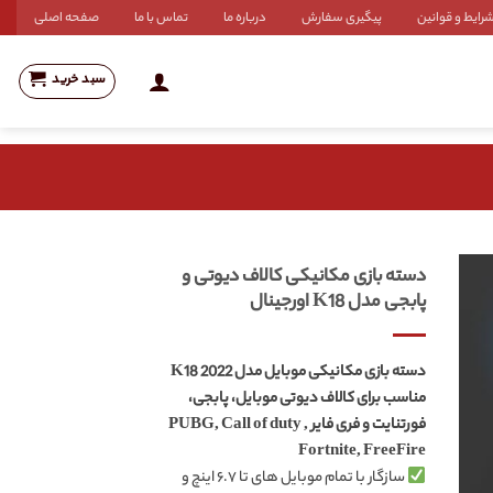
رایط و قوانین
پیگیری سفارش
درباره ما
تماس با ما
صفحه اصلی
سبد خرید
دسته بازی مکانیکی کالاف دیوتی و
پابجی مدل K18 اورجینال
دسته بازی مکانیکی موبایل مدل K18 2022
مناسب برای کالاف دیوتی موبایل، پابجی،
فورتنایت و فری فایر PUBG, Call of duty ,
Fortnite, FreeFire
سازگار با تمام موبایل های تا ۶.۷ اینچ و