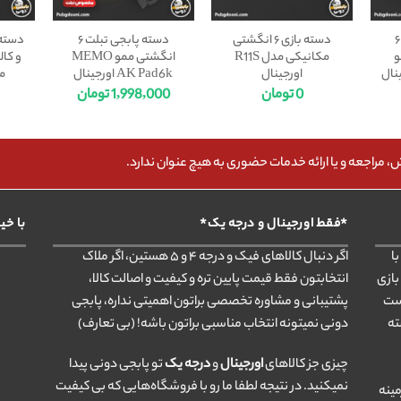
دسته بازی موبایل ۶
دسته بازی ۶ انگشتی
دسته پابجی تبلت ۶
و
مکانیکی مدل R11S
انگشتی ممو MEMO
و کا
اورجینال
AK Pad6k اورجینال
مدل 
0
تومان
1,998,000
تومان
مراجعه و یا ارائه خدمات حضوری به هیچ عنوان ندارد.
*فقط اورجینال و درجه یک*
با خی
ا
اگر دنبال کالاهای فیک و درجه ۴ و ۵ هستین، اگر ملاک
بازی
انتخابتون فقط قیمت پایین تره و کیفیت و اصالت کالا،
ست
پشتیبانی و مشاوره تخصصی براتون اهمیتی نداره، پابجی
ته
دونی نمیتونه انتخاب مناسبی براتون باشه! (بی تعارف)
چیزی جز کالاهای
اورجینال
و
درجه یک
تو پابجی دونی پیدا
نمیکنید. در نتیجه لطفا ما رو با فروشگاه‌هایی که بی کیفیت
مینه