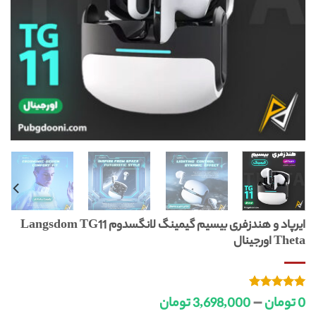
ایرپاد و هندزفری بیسیم گیمینگ لانگسدوم Langsdom TG11
Theta اورجینال
–
1
امتیازدهی
0
تومان
3,698,000
تومان
از 5
5.00