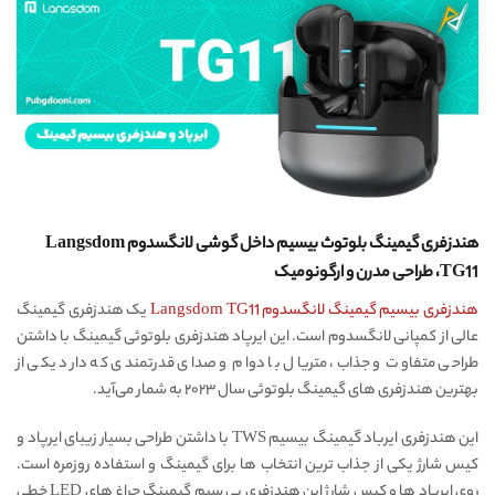
هندزفری گیمینگ بلوتوث بیسیم داخل گوشی لانگسدوم Langsdom
TG11، طراحی مدرن و ارگونومیک
هندزفری بیسیم گیمینگ لانگسدوم Langsdom TG11
یک هندزفری گیمینگ
عالی از کمپانی لانگسدوم است. این ایرپاد هندزفری بلوتوثی گیمینگ با داشتن
طراحی متفاوت و جذاب، متریال با دوام و صدای قدرتمندی که دارد یکی از
بهترین هندزفری های گیمینگ بلوتوثی سال ۲۰۲۳ به شمار می‌‌آید.
این هندزفری ایرباد گیمینگ بیسیم TWS با داشتن طراحی بسیار زیبای ایرپاد و
کیس شارژ یکی از جذاب ترین انتخاب ها برای گیمینگ و استفاده روزمره است.
روی ایرپاد ها و کیس شارژ این هندزفری بی سیم گیمینگ چراغ های LED خطی