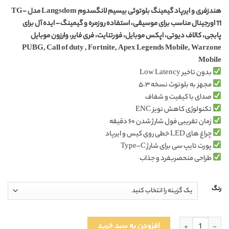
در
هندزفری و ایرپاد گیمینگ بلوتوثی بیسیم لانگسدوم Langsdom مدل TG-
امتیازدهی
11
مشتری
اورجینال مناسب برای موسیقی، استفاده روزمره و گیمینگ – ایده آل برای
پابجی، کالاف دیوتی، اپکس موبایل، فورتنایت، فری فایر، وارزون موبایل
PUBG, Call of duty , Fortnite, Apex Legends Mobile, Warzone
Mobile
بدون تاخیر Low Latency
مجهز به بلوتوث نسخه ۵.۳
صدای با کیفیت و شفاف
تکنولوژی کاهش نویز ENC
زمان تقریبی فول شارژ‌ شدن ۶۰ دقیقه
چراغ های LED خطی روی کیس و ایرپاد
پورت تایپ سی برای شارژ Type-C
طراحی منحصربفرد و جذاب
رنگ
ایرپاد و هندزفری بیسیم گیمینگ لانگسدوم Langsdom TG11 Theta اورجینال عدد
افزودن به سبد خرید