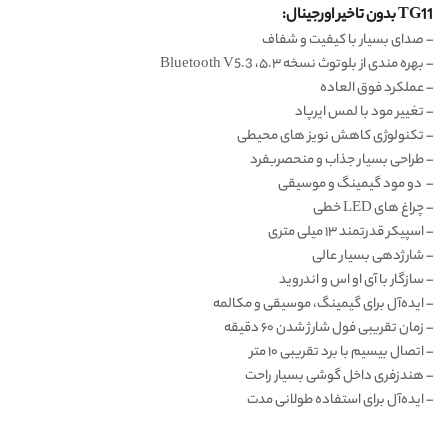
TG11 بدون تاخیر اورجینال:
– صدای بسیار با کیفیت و شفاف
– بهره مندی از بلوتوث نسخه ۵.۳، Bluetooth V5.3
– عملکرد فوق العاده
– تغییر مود با لمس ایرپاد
– تکنولوژی کاهش نویز های محیطی
– طراحی بسیار جذاب و منحصربفرد
– دو مود گیمینگ و موسیقی
– چراغ های LED خطی
– اسپیکر قدرتمند ۱۳ میلی متری
– شارژدهی بسیار عالی
– سازگار با آی او اس و اندروید
– ایده‌‌آل برای گیمینگ، موسیقی و مکالمه
– زمان تقریبی فول شارژ شدن ۶۰ دقیقه
– اتصال بیسیم با برد تقریبی ۱۰ متر
– هندزفری داخل گوشی بسیار راحت
– ایده‌‌آل برای استفاده طولانی مدت