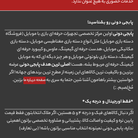
خدمات حضوری به هیچ عنوان ندارد.
پابجی دونی رو بشناسید!
پابجی دونی
اولین مرکز تخصصی تجهیزات حرفه ای بازی با موبایل (فروشگاه
دسته بازی موبایل) مثل انواع دسته بازی مغناطیسی موبایل، دسته بازی
مکانیکی موبایل، هدست حرفه ای گیمینگ، ماوس و کیبورد حرفه ای
گیمینگ، دسته بازی بلوتوثی موبایل و هر چیز دیگه ای که به موبایل
گیمینگ حرفه ای مربوط بشه، هست!
اصلی ترین هدف پابجی دونی
عرضه
برترین و باکیفیت ترین کالاهای این زمینه از مطرح ترین برندهای جهانه! اگر
خواستین بیشتر باهامون آشنا شین حتما یه سری به
بزنین.
صفحه درباره ما
مُخ‌لِصیم. ;)
*فقط اورجینال و درجه یک*
اگر دنبال کالاهای فیک و درجه ۴ و ۵ هستین، اگر ملاک انتخابتون فقط قیمت
پایین تره و کیفیت و اصالت کالا، پشتیبانی و مشاوره تخصصی براتون اهمیتی
نداره، پابجی دونی نمیتونه انتخاب مناسبی براتون باشه! (بی تعارف)