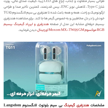
طراحی بسیار متفاوت و جذاب، چراغ های LED زیبا، کیفیت صدای عالی، پورت
شارژ Type C، کاهش نویز ENC، بیس قدرتمند، کمترین تأخیر صدا و طراحی
ارگونومیک و راحت، همه و همه باعث شده تا هنزفری بی سیم لانگسدوم TG10
خودش را در دل مخاطبین و به خصوص گیمر ها جا کند. برای مشاهده هندزفری
بیسیم حرفه‌ای مشابه این مدل از صفحه
هندزفری و ایرپاد گیمینگ بیسیم
RGB موکسوم Moxom MX-TW05 GM اورجینال
دیدن فرمایید.
مشخصات
هندزفری گیمینگ
بی سیم بلوتوث لانگسدوم Langsdom