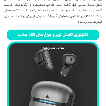
شکل بسیار زیبایی قرار گرفته است. طراحی منحربفرد و ارگونومیک، قابلیت
کاهش نویز های محیطی،پورت شارژ Type C و داشتن ۲ مود گیمینگ/موسیقی
باعث شده تا این هندزفری بلوتوثی گیمینگ، به یکی از بهترین انتخاب ها برای
گیمر ها تبدیل شود.