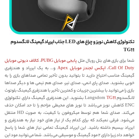
تکنولوژی کاهش نویز و چراغ های LED جذاب ایرپاد گیمینگ لانگسدوم
TG11
شما برای بازی های بتل رویال مثل
پابجی موبایل PUBG
،
کالاف دیوتی موبایل
Call Of Duty
،
اپکس لجندز موبایل Apex
و… به یک ایرپاد و هندزفری
گیمینگ مناسب احتیاج دارید تا بتوانید بدون تأخیر تمامی صداهای بازی را به
خوبی بشنوید. صدای پای انمی، صدای تیر، صدای هم تیمی ها و دیگر صداها
بازی را می‌توانید با بیشترین جزییات و کمترین تأخیر با هندزفری گیمینگ بلوتوث
لانگسدوم Langsdom
TG11
بشنوید. این هندزفری گیمینگ دارای تکنولوژی
ENC کاهش نویز می‌باشد تا نویز های محیطی مزاحم را تا حد امکان حذف
می‌کند. صدای شما هم توسط میکروفون با کیفیت، به صورت HD منتقل
می‌شود. فرقی نمیکند که برای کدام یک از نیاز های خود نیاز به هندزفری و
ایرپاد بیسیم داشته باشید. این ایرپاد گیمینگ تمامی نیاز های شما را پاسخ
خواهد داد زیرا دارای ۲ مود گیمینگ و موسیقی می‌باشد. شما می‌توانید مود این