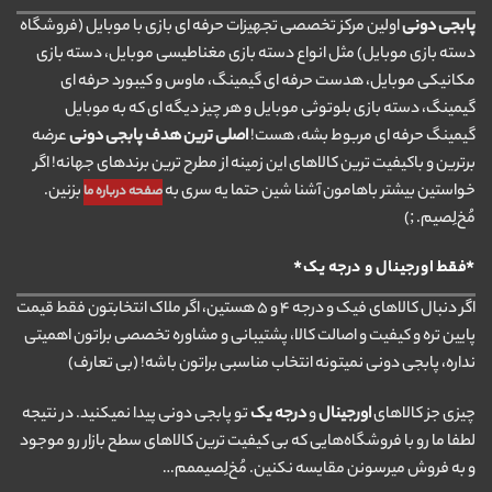
پابجی دونی
اولین مرکز تخصصی تجهیزات حرفه ای بازی با موبایل (فروشگاه
دسته بازی موبایل) مثل انواع دسته بازی مغناطیسی موبایل، دسته بازی
مکانیکی موبایل، هدست حرفه ای گیمینگ، ماوس و کیبورد حرفه ای
گیمینگ، دسته بازی بلوتوثی موبایل و هر چیز دیگه ای که به موبایل
گیمینگ حرفه ای مربوط بشه، هست!
اصلی ترین هدف پابجی دونی
عرضه
برترین و باکیفیت ترین کالاهای این زمینه از مطرح ترین برندهای جهانه! اگر
خواستین بیشتر باهامون آشنا شین حتما یه سری به
بزنین.
صفحه درباره ما
مُخ‌لِصیم. ;)
*فقط اورجینال و درجه یک*
اگر دنبال کالاهای فیک و درجه ۴ و ۵ هستین، اگر ملاک انتخابتون فقط قیمت
پایین تره و کیفیت و اصالت کالا، پشتیبانی و مشاوره تخصصی براتون اهمیتی
نداره، پابجی دونی نمیتونه انتخاب مناسبی براتون باشه! (بی تعارف)
چیزی جز کالاهای
اورجینال
و
درجه یک
تو پابجی دونی پیدا نمیکنید. در نتیجه
لطفا ما رو با فروشگاه‌هایی که بی کیفیت ترین کالاهای سطح بازار رو موجود
و به فروش میرسونن مقایسه نکنین. مُخ‌لِصیممم…