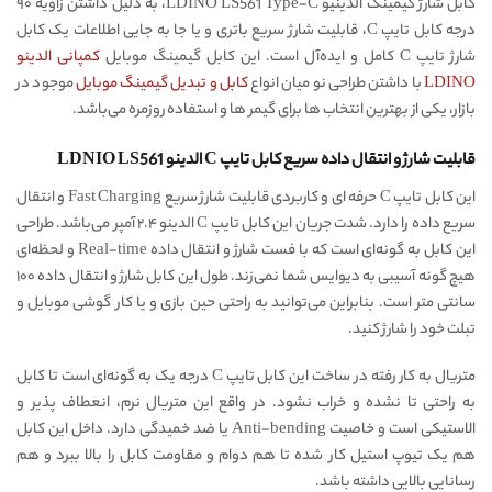
کابل شارژ گیمینگ الدینیو LDINO LS561 Type-C، به دلیل داشتن زاویه ۹۰
درجه کابل تایپ C، قابلیت شارژ سریع باتری و یا جا به جایی اطلاعات یک کابل
شارژ تایپ C کامل و ایده‌‌آل است. این کابل گیمینگ موبایل
کمپانی الدینو
LDINO
با داشتن طراحی نو میان انواع
کابل و تبدیل گیمینگ موبایل
موجود در
بازار، یکی از بهترین انتخاب ها برای گیمر ها و استفاده روزمره می‌باشد.
قابلیت شارژ و انتقال داده سریع کابل تایپ C الدینو LDNIO LS561
این کابل تایپ C حرفه ای و کاربردی قابلیت شارژ سریع Fast Charging و انتقال
سریع داده را دارد. شدت جریان این کابل تایپ C الدینو ۲.۴ آمپر می‌باشد. طراحی
این کابل به گونه‌ای است که با فست شارژ و انتقال داده Real-time و لحظه‌ای
هیچ گونه آسیبی به دیوایس شما نمی‌زند. طول این کابل شارژ و انتقال داده ۱۰۰
سانتی متر است. بنابراین می‌توانید به راحتی حین بازی و یا کار گوشی موبایل و
تبلت خود را شارژ کنید.
متریال به کار رفته در ساخت این کابل تایپ C درجه یک به گونه‌ای است تا کابل
به راحتی تا نشده و خراب نشود. در واقع این متریال نرم، انعطاف پذیر و
الاستیکی است و خاصیت Anti-bending یا ضد خمیدگی دارد. داخل این کابل
هم یک تیوپ استیل کار شده تا هم دوام و مقاومت کابل را بالا ببرد و هم
رسانایی بالایی داشته باشد.