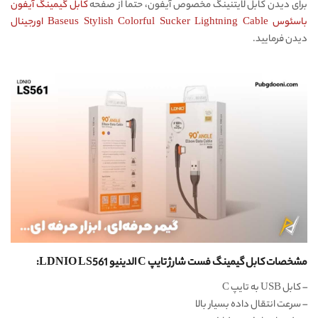
برای دیدن کابل لایتنینگ مخصوص آیفون، حتما از صفحه
کابل گیمینگ آیفون
باسئوس Baseus Stylish Colorful Sucker Lightning Cable اورجینال
دیدن فرمایید.
مشخصات کابل گیمینگ فست شارژ تایپ C الدینیو LDNIO LS561:
– کابل USB به تایپ C
– سرعت انتقال داده بسیار بالا