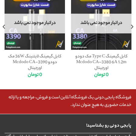
در انبار موجود نمی باشد
در انبار موجود نمی باشد
کابل گیمینگ Type C مک دودو
کابل گیمینگ لایتنینگ 36W مک
Mcdodo CA-3380 6A 1.2m
دودو Mcdodo CA-3390
اورجینال
اورجینال
0
تومان
0
تومان
فروشگاه پابجی دونی یک فروشگاه آنلاین است و فروش، مراجعه و یا ارائه
خدمات حضوری به هیچ عنوان ندارد.
پابجی دونی رو بشناسید!