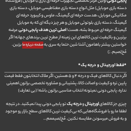
پابجی دونی
اولین مرکز تخصصی تجهیزات حرفه ای بازی با موبایل (فروشگاه
دسته بازی موبایل) مثل انواع دسته بازی مغناطیسی موبایل، دسته بازی
مکانیکی موبایل، هدست حرفه ای گیمینگ، ماوس و کیبورد حرفه ای
گیمینگ، دسته بازی بلوتوثی موبایل و هر چیز دیگه ای که به موبایل
گیمینگ حرفه ای مربوط بشه، هست!
اصلی ترین هدف پابجی دونی
عرضه
برترین و باکیفیت ترین کالاهای این زمینه از مطرح ترین برندهای جهانه! اگر
خواستین بیشتر باهامون آشنا شین حتما یه سری به
بزنین.
صفحه درباره ما
مُخ‌لِصیم. ;)
*فقط اورجینال و درجه یک*
اگر دنبال کالاهای فیک و درجه ۴ و ۵ هستین، اگر ملاک انتخابتون فقط قیمت
پایین تره و کیفیت و اصالت کالا، پشتیبانی و مشاوره تخصصی براتون اهمیتی
نداره، پابجی دونی نمیتونه انتخاب مناسبی براتون باشه! (بی تعارف)
چیزی جز کالاهای
اورجینال
و
درجه یک
تو پابجی دونی پیدا نمیکنید. در نتیجه
لطفا ما رو با فروشگاه‌هایی که بی کیفیت ترین کالاهای سطح بازار رو موجود
و به فروش میرسونن مقایسه نکنین. مُخ‌لِصیممم…