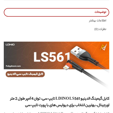
توضیحات
اطلاعات بیشتر
نظرات (0)
کابل گیمینگ الدینیو LDINO LS561 تایپ سی، توان 4 آمپر طول 2 متر
اورجینال، بهترین انتخاب برای دیوایس های با پورت تایپ سی