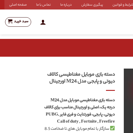
رایط و قوانین
پیگیری سفارش
درباره ما
تماس با ما
صفحه اصلی
سبد خرید
دسته بازی موبایل مغناطیسی کالاف
دیوتی و پابجی مدل M24 اورجینال
دسته بازی مغناطیسی موبایل مدل M24
درجه یک، اصلی و اورجینال مناسب برای کالاف
دیوتی، پابجی، فورتنایت و فری فایر PUBG,
Call of duty , Fortnite , Freefire
سازگار با تمام موبایل های تا ضخامت 8.5