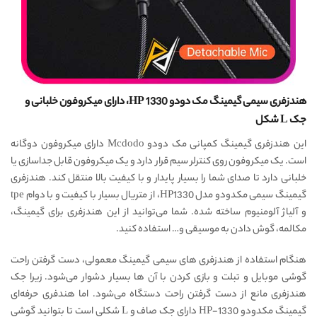
هندزفری سیمی گیمینگ مک دودو HP 1330، دارای میکروفون خلبانی و
جک L شکل
این هندزفری گیمینگ کمپانی مک دودو Mcdodo دارای میکروفون دوگانه
است. یک میکروفون روی کنترلر سیم قرار دارد و یک میکروفون قابل جداسازی یا
خلبانی دارد تا صدای شما را بسیار پایدار و با کیفیت بالا منتقل کند. هندزفری
گیمینگ سیمی مکدودو مدل HP1330، از متریال بسیار با کیفیت و با دوام tpe
و آلیاژ آلومنیوم ساخته شده. شما می‌توانید از این هندزفری برای گیمینگ،
مکالمه، گوش دادن به موسیقی و… استفاده کنید.
هنگام استفاده از هندزفری های سیمی گیمینگ معمولی، دست گرفتن راحت
گوشی موبایل و تبلت و بازی کردن با آن ها بسیار دشوار می‌شود. زیرا جک
هندزفری مانع از دست گرفتن راحت دستگاه می‌شود. اما هندفری حرفه‌ای
گیمینگ مکدودو HP-1330 دارای جک صاف و L شکلی است تا بتوانید گوشی