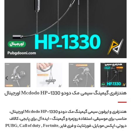
هندزفری گیمینگ سیمی مک دودو Mcdodo HP-1330 اورجینال
هندزفری و ایرفون سیمی گیمینگ مک دودو Mcdodo HP-1330 اورجینال،
مناسب برای موسیقی، استفاده روزمره و گیمینگ – ایده آل برای پابجی، کالاف
دیوتی، اپکس موبایل، فورتنایت و فری فایر PUBG, Call of duty , Fortnite,