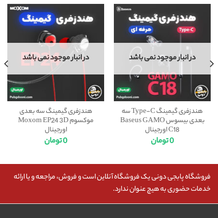
در انبار موجود نمی باشد
در انبار موجود نمی باشد
هندزفری گیمینگ Type-C سه
هندزفری گیمینگ سه بعدی
بعدی بیسوس Baseus GAMO
موکسوم Moxom EP24 3D
C18 اورجینال
اورجینال
0
تومان
0
تومان
فروشگاه پابجی دونی یک فروشگاه آنلاین است و فروش، مراجعه و یا ارائه
خدمات حضوری به هیچ عنوان ندارد.