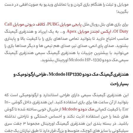
موبایل و تبلت را هنگام بازی کردن و یا تماشای ویدیو به صورت افقی در دست
بگیرید!
برای بازی های بتل رویال مثل
پابجی موبایل PUBG
،
کالاف دیوتی موبایل Call
Of Duty
،
اپکس لجندز موبایل Apex
و… به یک ایرپاد و هندزفری گیمینگ
مناسب احتیاج دارید تا بتوانید تمامی صداهای بازی را با کیفیت بالا و پایداری
بشنوید. صدای پای انمی، صدای تیر، صدای هم تیمی ها و دیگر صداها بازی را
می‌توانید با بیشترین جزییات با هندزفری گیمینگ سیمی هندزفری گیمینگ
سیمی مک دودو Mcdodo HP-1330 اورجینال بشنوید.
هندزفری گیمینگ مک دودو Mcdodo HP1330 ، طراحی ارگونومیک و
بسیار راحت
این هندزفری گیمینگ سیمی دارای طراحی استاندارد و ارگونومیکی است که
بتوانید از آن ساعت ها برای بازی استفاده کنید. این هندزفری داخل گوشی In-
Ear با کیفیت کمپانی
مک دودو Mcdodo
از متریال خوبی ساخته شده تا گوش
های شما را حین استفاده اذیت نکند و احساس خستگی و ناراحتی نداشته
باشید. در بسته بندی این هندزفری گیمینگ اورجینال مجموعا ۳ جفت سری
سیلیکونی با سایز های کوچک، متوسط و بزرگ قرار دارد تا طبق نیازتان یک جفت