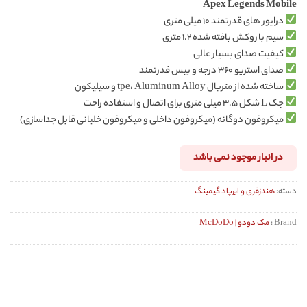
Apex Legends Mobile
درایور های قدرتمند ۱۰ میلی متری
سیم با روکش بافته شده ۱.۲ متری
کیفیت صدای بسیار عالی
صدای استریو ۳۶۰ درجه و بیس قدرتمند
ساخته شده از متریال tpe، Aluminum Alloy و سیلیکون
جک L شکل ۳.۵ میلی متری برای اتصال و استفاده راحت
میکروفون دوگانه (میکروفون داخلی و میکروفون خلبانی قابل جداسازی)
در انبار موجود نمی باشد
دسته:
هندزفری و ایرپاد گیمینگ
Brand :
مک دودو | McDoDo