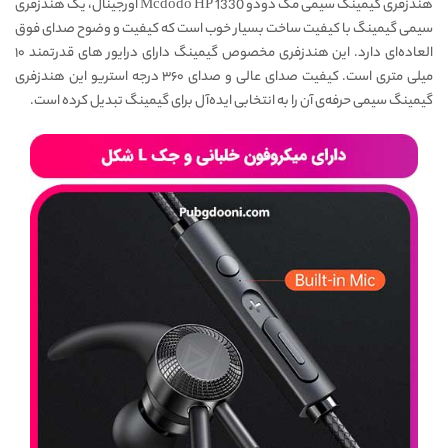
هندزفری گیمینگ سیمی مک دودو Mcdodo HP 1330 اورجینال، یک هندزفری
سیمی گیمینگ با کیفیت ساخت بسیار خوب است که کیفیت و وضوح صدای فوق
العاده‌ای دارد. این هندزفری مخصوص گیمینگ دارای درایور های قدرتمند ۱۰
میلی متری است. کیفیت صدای عالی و صدای ۳۶۰ درجه استریو این هندزفری
گیمینگ سیمی حرفه‌ی آن را به انتخابی ایده‌‌آل برای گیمینگ تبدیل کرده است.