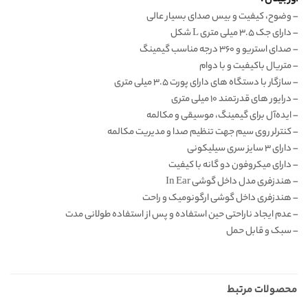
– وضوح، کیفیت و بیس صدای بسیار عالی
– دارای جک ۳.۵ میلی متری L شکل
– صدای استریو و ۳۶۰ درجه مناسب گیمینگ
– متریال باکیفیت و با دوام
– سازگار با دستگاه های دارای پورت ۳.۵ میلی متری
– درایور های قدرتمند ۱۰ میلی متری
– ایده‌‌آل برای گیمینگ، موسیقی و مکالمه
– کنترلر روی سیم جهت تنظیم صدا و مدیریت مکالمه
– دارای ۳ سایز سری سیلیکونی
– دارای میکروفون دو گانه با کیفیت
– هندزفری مدل داخل گوشی In Ear
– هندزفری داخل گوشی ارگونومیک و راحت
– عدم ایجاد ناراحتی حین استفاده و پس از استفاده طولانی مدت
– سبک و قابل حمل
محصولات مرتبط