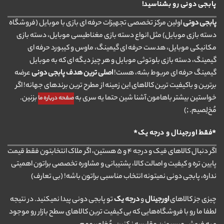
پابجی دونی رو بشناسید!
پابجی دونی
اولین مرکز تخصصی تجهیزات حرفه ای بازی با موبایل (فروشگاه
دسته بازی موبایل) مثل انواع دسته بازی مغناطیسی موبایل، دسته بازی
مکانیکی موبایل، هدست حرفه ای گیمینگ، ماوس و کیبورد حرفه ای
گیمینگ، دسته بازی بلوتوثی موبایل و هر چیز دیگه ای که به موبایل
گیمینگ حرفه ای مربوط بشه، هست!
اصلی ترین هدف پابجی دونی
عرضه
برترین و باکیفیت ترین کالاهای این زمینه از مطرح ترین برندهای جهانه! اگر
خواستین بیشتر باهامون آشنا شین حتما یه سری به
بزنین.
صفحه درباره ما
مُخ‌لِصیم. ;)
*فقط اورجینال و درجه یک*
اگر دنبال کالاهای فیک و درجه ۴ و ۵ هستین، اگر ملاک انتخابتون فقط قیمت
پایین تره و کیفیت و اصالت کالا، پشتیبانی و مشاوره تخصصی براتون اهمیتی
نداره، پابجی دونی نمیتونه انتخاب مناسبی براتون باشه! (بی تعارف)
چیزی جز کالاهای
اورجینال
و
درجه یک
تو پابجی دونی پیدا نمیکنید. در نتیجه
لطفا ما رو با فروشگاه‌هایی که بی کیفیت ترین کالاهای سطح بازار رو موجود