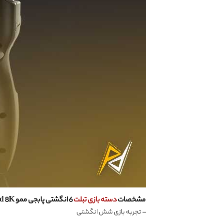
مشخصات
دسته بازی تبلت
6 انگشتی پابجی ممو Memo AK Pad 8K:
– تجربه بازی شش انگشتی