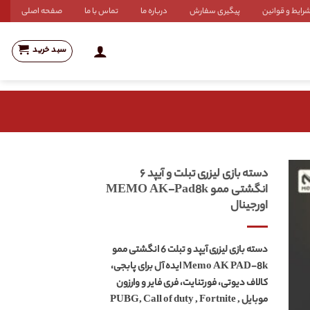
رایط و قوانین
پیگیری سفارش
درباره ما
تماس با ما
صفحه اصلی
سبد خرید
دسته بازی لیزری تبلت و آیپد ۶
انگشتی ممو MEMO AK-Pad8k
اورجینال
دسته بازی لیزری آیپد و تبلت 6 انگشتی ممو
Memo AK PAD-8k ایده آل برای پابجی،
کالاف دیوتی، فورتنایت، فری فایر و وارزون
موبایل PUBG, Call of duty , Fortnite ,