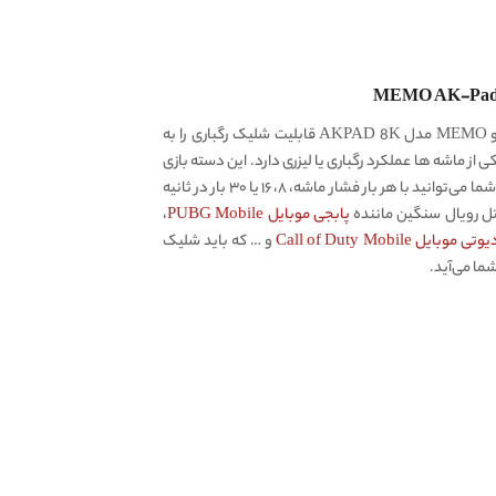
دسته بازی مخصوص تبلت برند معتبر ممو MEMO مدل AKPAD 8K قابلیت شلیک رگباری را به
 از ماشه ها عملکرد رگباری یا لیزری دارد. این دسته بازی
لیزری دارای ۳ حالت شلیک رگباری می‌باشد. شما می‌توانید با هر بار فشار ماشه، ۸، ۱۶ یا ۳۰ بار در ثانیه
تل رویال سنگین ماننده
پابجی موبایل PUBG Mobile
،
وبایل Call of Duty Mobile
و … که باید شلیک
ما می‌آید.