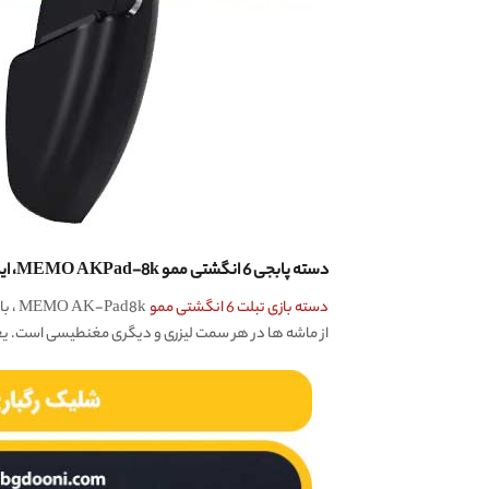
دسته پابجی 6 انگشتی ممو MEMO AKPad-8k، ایده‌‌آل برای آیپد و تبلت
دسته بازی تبلت 6 انگشتی ممو
از ماشه ها در هر سمت لیزری و دیگری مغنطیسی است. یعنی این دسته بازی مجموعا ۲ 