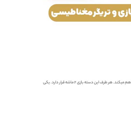
MEMO AK-Pad8k ، با طراحی منحصر به فرد و استاندارد، امکان بازی با ۶ انگشت را برای آیپد و تبلت پلیر ها فراهم میکند. هر طرف این دسته بازی ۲ ماشه قرار دارد. یکی