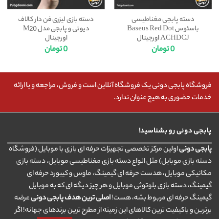
دسته پابجی مغناطیسی
دسته بازی لیزری فن دار کالاف
باسئوس Baseus Red Dot
دیوتی و پابجی مدل M20
ACHDCJ اورجینال
اورجینال
0
تومان
0
تومان
فروشگاه پابجی دونی یک فروشگاه آنلاین است و فروش، مراجعه و یا ارائه
خدمات حضوری به هیچ عنوان ندارد.
پابجی دونی رو بشناسید!
پابجی دونی
اولین مرکز تخصصی تجهیزات حرفه ای بازی با موبایل (فروشگاه
دسته بازی موبایل) مثل انواع دسته بازی مغناطیسی موبایل، دسته بازی
مکانیکی موبایل، هدست حرفه ای گیمینگ، ماوس و کیبورد حرفه ای
گیمینگ، دسته بازی بلوتوثی موبایل و هر چیز دیگه ای که به موبایل
گیمینگ حرفه ای مربوط بشه، هست!
اصلی ترین هدف پابجی دونی
عرضه
برترین و باکیفیت ترین کالاهای این زمینه از مطرح ترین برندهای جهانه! اگر