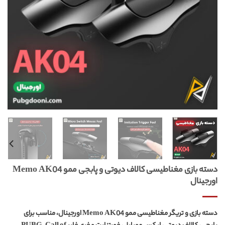
دسته بازی مغناطیسی کالاف دیوتی و پابجی ممو Memo AK04
اورجینال
دسته بازی و تریگر مغناطیسی ممو Memo AK04 اورجینال، مناسب برای