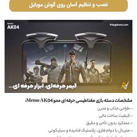
مشخصات دسته بازی مغناطیسی حرفه ای ممو Memo AK04:
– طراحی جذاب و مدرن
– کیفیت ساخت عالی
– عملکرد بدون تأخیر و دقیق
– متریال با دوام فلزی، پلاستیک فشرده و سیلیکونی