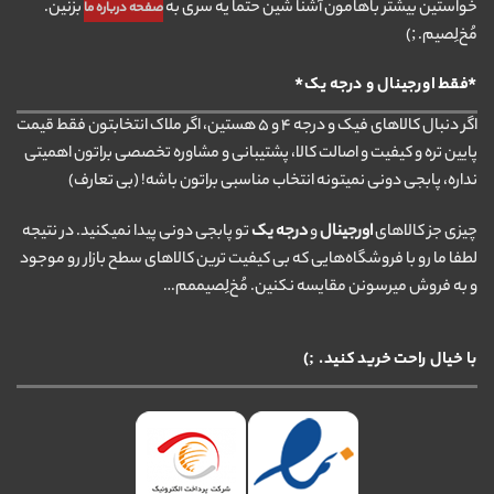
خواستین بیشتر باهامون آشنا شین حتما یه سری به
بزنین.
صفحه درباره ما
مُخ‌لِصیم. ;)
*فقط اورجینال و درجه یک*
اگر دنبال کالاهای فیک و درجه ۴ و ۵ هستین، اگر ملاک انتخابتون فقط قیمت
پایین تره و کیفیت و اصالت کالا، پشتیبانی و مشاوره تخصصی براتون اهمیتی
نداره، پابجی دونی نمیتونه انتخاب مناسبی براتون باشه! (بی تعارف)
چیزی جز کالاهای
اورجینال
و
درجه یک
تو پابجی دونی پیدا نمیکنید. در نتیجه
لطفا ما رو با فروشگاه‌هایی که بی کیفیت ترین کالاهای سطح بازار رو موجود
و به فروش میرسونن مقایسه نکنین. مُخ‌لِصیممم…
با خیال راحت خرید کنید. ;)