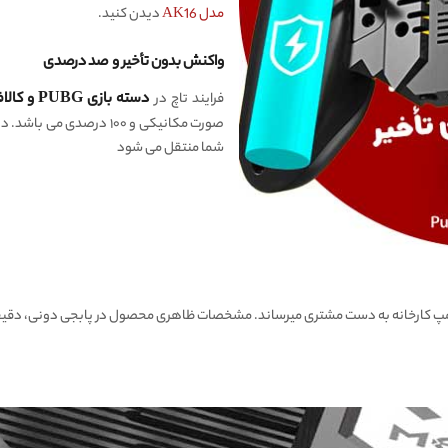
مدل AK16
دیدن کنید.
واکنش بدون تأخیر و صد درصدی
فرایند تاچ در
دسته بازی PUBG و کالاف دیوتی 6 انگشتی فن دار ممو MEMO AK77
صورت مکانیکی و ۱۰۰ درصد
شما منتقل می شود
لمپ کارخانه به دست مشتری میرساند. مشخصات ظاهری محصول در پابجی دونی، دقیقا 