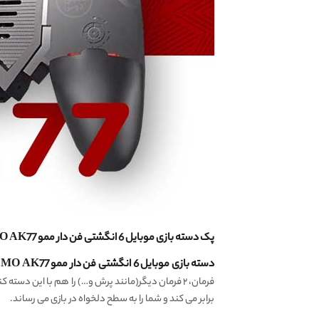
پک دسته بازی موبایل 6 انگشتی فن دار ممو MEMO AK77 اصل و اورجینال به همراه یک جفت کاور عرق گیر انگشتی گیمینگ درجه یک شرکتی Wasp Feelers
دسته بازی موبایل 6 انگشتی فن دار ممو MEMO AK77
برابر می کند و شما را به سطح دلخواه در بازی می رساند.