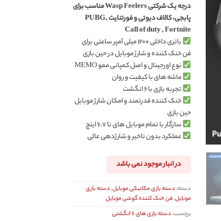
درجه یک شرکتی Wasp Feelers مناسب برای
مشتری
پابجی، کالاف دیوتی و فورتنایت PUBG,
Call of duty , Fortnite
باتری داخلی ۱۲۰۰ میلی آمپر ساعتی برای
فن خنک کننده و شارژ موبایل در حین بازی
نوع اورجینال و اصل کمپانی ممو MEMO
ماشه های با کیفیت و روان
تجربه بازی با ۶ انگشت
خنک کننده قدرتمند و امکان شارژ موبایل
حین بازی
سازگار با تمام موبایل های تا ۶.۷ اینچ
عملکرد بدون تاخیر و شارژدهی عالی
در انبار موجود نمی باشد
دسته:
دسته بازی مکانیکی موبایل
,
دسته بازی
موبایل
,
فن خنک کننده گوشی موبایل
برچسب:
دسته بازی های ۶ انگشتی