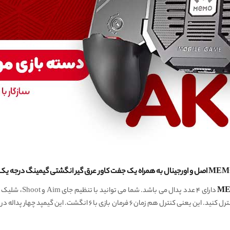
دارای ۴ عدد پدال
فرمان، ۲ فرمان دیگر(مانند پرش و…) را هم با این دسته کنترل کنید. این ی