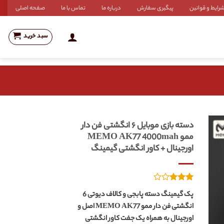
رایط و قوانین
پیگیری سفارش
درباره ما
تماس با ما
صفحه اصلی
سبد خرید
دسته بازی موبایل ۶ انگشتی فن دار
ممو MEMO AK77 4000mah
اورجینال + کاور انگشتی گیمینگ
1
امتیازدهی
پک گیمینگ دسته پابجی و کالاف دیوتی 6
3.00
انگشتی فن دار ممو MEMO AK77 اصل و
از 5
در
اورجینال به همراه یک جفت کاور انگشتی
امتیازدهی