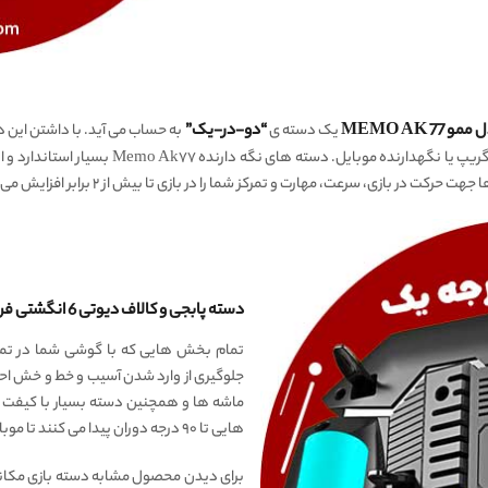
یک دسته ی
“دو-در-یک”
روی ۶ فرمان به طور همزمان،‌ هم تریگر بازی داری
بازی، سرعت،‌ مهارت و تمرکز شما را در بازی تا بیش از ۲ برابر افزایش می دهد.
دسته پابجی و کالاف دیوتی 6 انگشتی فن دار ممو MEMO AK 77 ، متریال درجه یک!
تمام بخش هایی که با گوشی شما در ت
جلوگیری از وارد شدن آسیب و خط و خش احت
ماشه ها و همچنین دسته بسیار با کیفت می
هایی تا ۹۰ درجه دوران پیدا می کنند تا موبایل به راحتی درون دسته بنشیند.
برای دیدن محصول مشابه دسته بازی مکانیکی ممو AK۷۷، ا