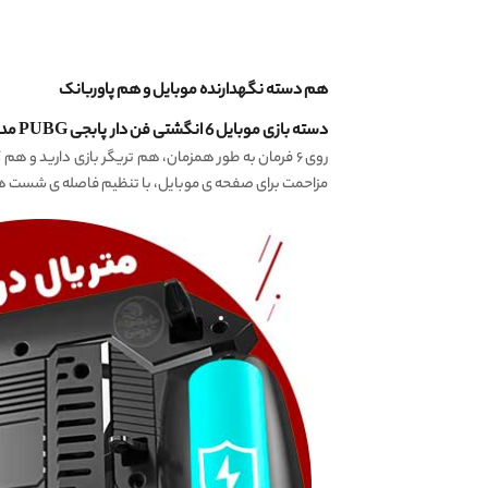
هم دسته نگهدارنده موبایل و هم پاوربانک
دسته بازی موبایل 6 انگشتی فن دار پابجی PUBG مدل ممو MEMO AK 77
مزاحمت برای صفحه ی موبایل، با تنظیم فاصله ی شست ها جهت حرکت در 