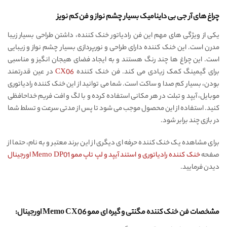
چراغ های آر جی بی داینامیک بسیار چشم نواز و فن کم نویز
یکی از ویژگی های مهم این فن رادیاتور خنک کننده، داشتن طراحی بسیار زیبا
مدرن است. این خنک کننده دارای طراحی و نورپردازی بسیار چشم نواز و زیبایی
است. این چراغ ها چند رنگ هستند و به ایجاد فضای هیجان انگیز و مناسبی
برای گیمینگ کمک زیادی می کند. فن خنک کننده
CX06
در عین قدرتمند
بودن، بسیار کم صدا و ساکت است. شما می توانید از این خنک کننده رادیاتوری
موبایل، آیپد و تبلت در هر مکانی استفاده کرده و با لگ و افت فریم خداحافظی
کنید. استفاده از این محصول موجب می شود تا پس از مدتی سرعت و تسلط شما
در بازی چند برابر شود.
برای مشاهده یک خنک کننده حرفه ای دیگری از این برند معتبر و به نام، حتما از
صفحه
خنک کننده رادیاتوری و استند آیپد و لپ تاپ ممو Memo DP01 اورجینال
دیدن فرمایید.
مشخصات فن خنک کننده مگنتی و گیره ای ممو Memo CX06 اورجینال: