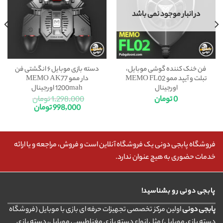
در انبار موجود نمی باشد
فن خنک کننده گوشی موبایل،
دسته بازی موبایل ۶ انگشتی فن
تبلت و آیپد ممو MEMO FL02
دار ممو MEMO AK77
اورجینال
1200mah اورجینال
0
تومان
1,298,000
تومان
998,000
تومان
فروشگاه پابجی دونی یک فروشگاه آنلاین است و فروش، مراجعه و یا ارائه
خدمات حضوری به هیچ عنوان ندارد.
پابجی دونی رو بشناسید!
پابجی دونی
اولین مرکز تخصصی تجهیزات حرفه ای بازی با موبایل (فروشگاه
دسته بازی موبایل) مثل انواع دسته بازی مغناطیسی موبایل، دسته بازی