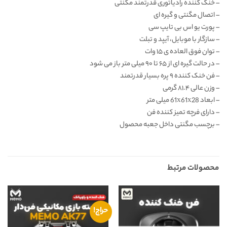
– خنک کننده رادیاتوری قدرتمند مگنتی
– اتصال مگنتی و گیره ای
– پورت یو اس بی تایپ سی
– سازگار با موبایل، آیپد و تبلت
– توان فوق العاده ی ۱۵ وات
– در حالت گیره ای از ۶۵ تا ۹۰ میلی متر باز می شود
– فن خنک کننده ۹ پره بسیار قدرتمند
– وزن عالی ۸۱.۴ گرمی
– ابعاد 61x61x28 میلی متر
– دارای فرچه تمیز کننده فن
– برچسب مگنتی داخل جعبه محصول
محصولات مرتبط
حراج!