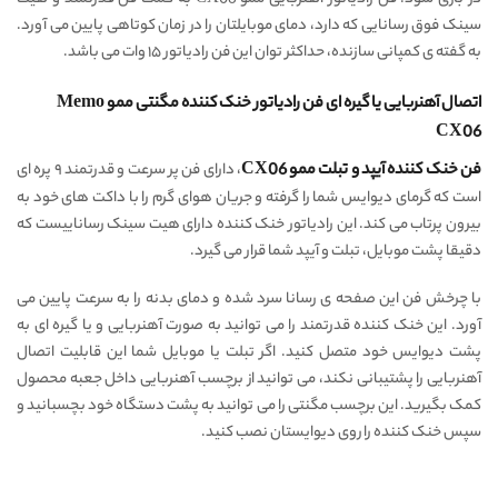
سینک فوق رسانایی که دارد، دمای موبایلتان را در زمان کوتاهی پایین می آورد.
به گفته ی کمپانی سازنده، حداکثر توان این فن رادیاتور ۱۵ وات می باشد.
اتصال آهنربایی یا گیره ای فن رادیاتور خنک کننده مگنتی ممو Memo
CX06
فن خنک کننده آیپد و تبلت ممو CX06
، دارای فن پر سرعت و قدرتمند ۹ پره ای
است که گرمای دیوایس شما را گرفته و جریان هوای گرم را با داکت های خود به
بیرون پرتاب می کند. این رادیاتور خنک کننده دارای هیت سینک رساناییست که
دقیقا پشت موبایل، تبلت و آیپد شما قرار می گیرد.
با چرخش فن این صفحه ی رسانا سرد شده و دمای بدنه را به سرعت پایین می
آورد. این خنک کننده قدرتمند را می توانید به صورت آهنربایی و یا گیره ای به
پشت دیوایس خود متصل کنید. اگر تبلت یا موبایل شما این قابلیت اتصال
آهنربایی را پشتیبانی نکند، می توانید از برچسب آهنربایی داخل جعبه محصول
کمک بگیرید. این برچسب مگنتی را می توانید به پشت دستگاه خود بچسبانید و
سپس خنک کننده را روی دیوایستان نصب کنید.