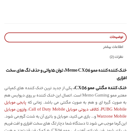
توضیحات
اطلاعات بیشتر
نظرات (2)
خنک کننده کننده ممو Memo CX06، توان ۱۵ واتی و حذف لگ های سخت
افزاری
خنک کننده مگنتی ممو CX06،
یکی از جدید ترین خنک کننده های کمپانی
معتبر ممو Memo Gaming است. اتصال این خنک کننده بر روی دیوایس هم
به صورت گیره ای و هم به صورت مگنتی می باشد. زمانی که
پابجی موبایل
PUBG Mobile
،
کالاف دیوتی موبایل Call of Duty Mobile
،
وارزون موبایل
Warzone Mobile
و… بازی می کنید، موبایل و باتری آن به شدت گرم می شود.
این گرما موجب می شود تا دستگاه شما دچار لگ های سخت افزاری و افت فریم
در بازی شود. فن رادیاتور آهنربایی ممو CX06 به کمک فن قدرتمند و هیت