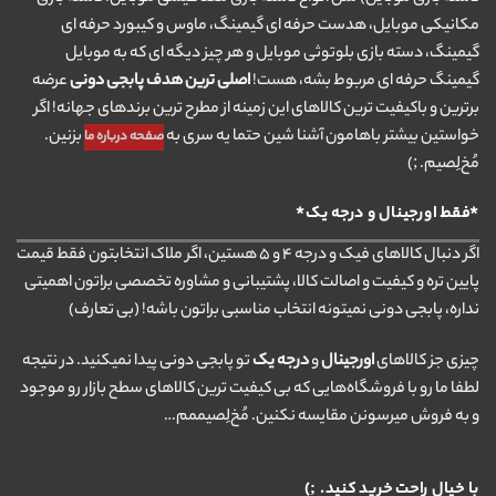
مکانیکی موبایل، هدست حرفه ای گیمینگ، ماوس و کیبورد حرفه ای
گیمینگ، دسته بازی بلوتوثی موبایل و هر چیز دیگه ای که به موبایل
گیمینگ حرفه ای مربوط بشه، هست!
اصلی ترین هدف پابجی دونی
عرضه
برترین و باکیفیت ترین کالاهای این زمینه از مطرح ترین برندهای جهانه! اگر
خواستین بیشتر باهامون آشنا شین حتما یه سری به
بزنین.
صفحه درباره ما
مُخ‌لِصیم. ;)
*فقط اورجینال و درجه یک*
اگر دنبال کالاهای فیک و درجه ۴ و ۵ هستین، اگر ملاک انتخابتون فقط قیمت
پایین تره و کیفیت و اصالت کالا، پشتیبانی و مشاوره تخصصی براتون اهمیتی
نداره، پابجی دونی نمیتونه انتخاب مناسبی براتون باشه! (بی تعارف)
چیزی جز کالاهای
اورجینال
و
درجه یک
تو پابجی دونی پیدا نمیکنید. در نتیجه
لطفا ما رو با فروشگاه‌هایی که بی کیفیت ترین کالاهای سطح بازار رو موجود
و به فروش میرسونن مقایسه نکنین. مُخ‌لِصیممم…
با خیال راحت خرید کنید. ;)