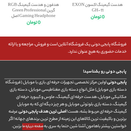
هدست گیمینگ اکسون EXON
هدفون و هدست گیمینگ RGB
GH-11
گرین Green Professional
Gaming Headphone اصل
0
تومان
0
تومان
فروشگاه پابجی دونی یک فروشگاه آنلاین است و فروش، مراجعه و یا ارائه
خدمات حضوری به هیچ عنوان ندارد.
پابجی دونی رو بشناسید!
پابجی دونی
اولین مرکز تخصصی تجهیزات حرفه ای بازی با موبایل (فروشگاه
دسته بازی موبایل) مثل انواع دسته بازی مغناطیسی موبایل، دسته بازی
مکانیکی موبایل، هدست حرفه ای گیمینگ، ماوس و کیبورد حرفه ای
گیمینگ، دسته بازی بلوتوثی موبایل و هر چیز دیگه ای که به موبایل
گیمینگ حرفه ای مربوط بشه، هست!
اصلی ترین هدف پابجی دونی
عرضه
برترین و باکیفیت ترین کالاهای این زمینه از مطرح ترین برندهای جهانه! اگر
خواستین بیشتر باهامون آشنا شین حتما یه سری به
بزنین.
صفحه درباره ما