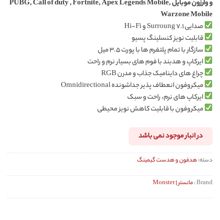
و وارزون موبایل PUBG, Call of duty , Fortnite, Apex Legends Mobile,
Warzone Mobile
صدایی ۷.۱ Surroung و Hi-Fi
قابلیت نویز کنسلینگ پسیو
سازگار با تمام پلتفرم ها با پورت ۳.۵ میل
ایرکاپ و هدبند با فوم های بسیار نرم و راحت
چراغ های داینامیک جذاب و مدرن RGB
میکروفون انعطاف پذیر جداشونده Omnidirectional
ایرکاپ های نرم، راحت و سبک
میکروفون با قابلیت کاهش نویز محیطی
در انبار موجود نمی باشد
دسته:
هدفون و هدست گیمینگ
Brand :
مانستر | Monster