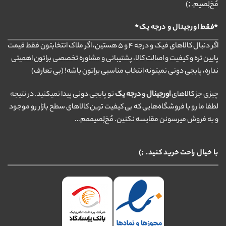
مُخ‌لِصیم. ;)
*فقط اورجینال و درجه یک*
اگر دنبال کالاهای فیک و درجه ۴ و ۵ هستین، اگر ملاک انتخابتون فقط قیمت
پایین تره و کیفیت و اصالت کالا، پشتیبانی و مشاوره تخصصی براتون اهمیتی
نداره، پابجی دونی نمیتونه انتخاب مناسبی براتون باشه! (بی تعارف)
چیزی جز کالاهای
اورجینال
و
درجه یک
تو پابجی دونی پیدا نمیکنید. در نتیجه
لطفا ما رو با فروشگاه‌هایی که بی کیفیت ترین کالاهای سطح بازار رو موجود
و به فروش میرسونن مقایسه نکنین. مُخ‌لِصیممم…
با خیال راحت خرید کنید. ;)