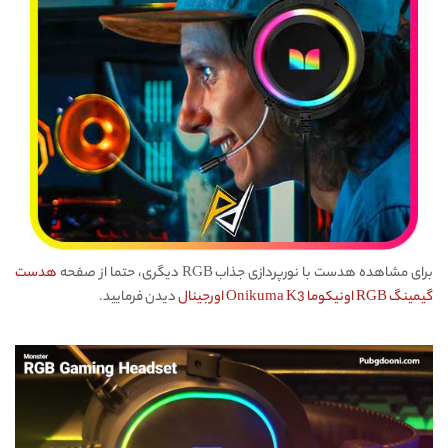
برای مشاهده هدست با نورپردازی جذاب RGB دیگری، حتما از صفحه
هدست
گیمینگ RGB اونیکوما Onikuma K3 اورجینال
دیدن فرمایید.