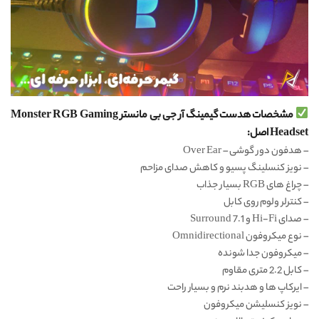
مشخصات هدست گیمینگ آر جی بی مانستر Monster RGB Gaming
Headset اصل:
– هدفون دور گوشی – Over Ear
– نویز کنسلینگ پسیو و کاهش صدای مزاحم
– چراغ های RGB بسیار جذاب
– کنترلر ولوم روی کابل
– صدای Hi-Fi و Surround 7.1
– نوع میکروفون Omnidirectional
– میکروفون جدا شونده
– کابل 2.2 متری مقاوم
– ایرکاپ ها و هدبند نرم و بسیار راحت
– نویز کنسلیشن میکروفون