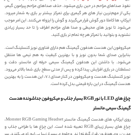
نفوذ صداهای مزاحم در حین بازی میشود. حذف صداهای مزاحم پیرامون گیمر،
یکی از مهم‌ترین نیاز های هر گیمری برای تمرکز بیشتر بر بازی به شمار میرود.
ایرکاپ ها کاملا دور گوش قرار می‌گیرند و گوش را ایزوله می‌کنند. این امر موجب
می‌شود تا نویز های محیطی و صدا های مزاحم اطراف را تا حد بسیار زیادی
نشنوید و بتوانید با تمرکز هر چه تمام تر بازی کنید.
میکروفون این هدست هدفون گیمینگ هم دارای فناوری نویز کنسلینگ است.
بنابراین صدای شما بدون نویز و با بهترین کیفیت به هم تیمی ها منتقل
می‌‌شود. با داشتن این هدفون گیمینگ سیمی حرفه ای مانستر، دقت و
تسلطتان در بازی افزایش پیدا کرده و پس از مدتی سطح بازی شما بالاتر می‌رود.
نویز کنسلینگ هدست و میکروفون در کنار صدای ۷.۱، این هدست را به بهترین
هدست گیمینگ در این بازه قیمتی بدل کرده است.
چراغ های LED با نور RGB بسیار جذاب و میکروفون جداشونده هدست
گیمینگ سیمی مانستر
روی ایرکاپ های هدست گیمینگ مانستر Monster RGB Gaming Headset،
چراغ های بسیار زیبای RGB تعبیه شده ‌است. این چراغ ها با طراحی جذاب و
مدرن روی هدفون قرار گرفته اند و جلوه‌ی بسیار زیبایی ایجاد می‌کنند. سر