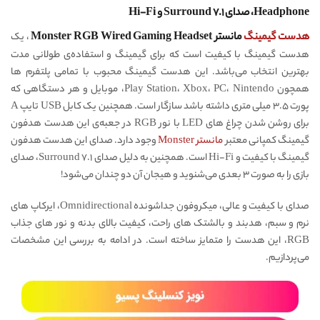
Headphone، صدای ۷.۱ Surround و Hi-Fi
هدست گیمینگ
مانستر Monster RGB Wired Gaming Headset
، یک
هدست گیمینگ با کیفیت است که برای گیمینگ و استفاده‌ی طولانی مدت
بهترین انتخاب می‌باشد. این هدست گیمینگ محبوب با تمامی پلتفرم ها
همچون Play Station، Xbox، PC، Nintendo، موبایل و هر دستگاهی که
پورت ۳.۵ میلی متری داشته باشد سازگار است. همچنین یک کابل USB تایپ A
برای روشن شدن چراغ های LED با نور RGB در جعبه‌ی این هدست هدفون
گیمینگ کمپانی معتبر
مانستر Monster
وجود دارد. صدای این هدست هدفون
گیمینگ با کیفیت و Hi-Fi است. همچنین به دلیل صدای ۷.۱ Surround، صدای
بازی را به صورت ۳ بعدی می‌شنوید و هیجان آن دو چندان می‌شود!
صدای با کیفیت و عالی، میکروفون جداشونده Omnidirectional، ایرکاپ های
نرم و سبم، هدبند و بالشتک های راحت، کیفیت بالای بدنه و نور های جذاب
RGB، این هدست را متمایز ساخته است. در ادامه به بررسی این مشخصات
می‌پردازیم.