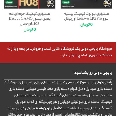
هندزفری بلوتوث گیمینگ بیسیم
هندزفری گیمینگ حرفه ای سه
لنوو Lenovo LP3 Pro اورجینال
بعدی بیسوز Baseus GAMO
H08 اورجینال
0
تومان
0
تومان
فروشگاه پابجی دونی یک فروشگاه آنلاین است و فروش، مراجعه و یا ارائه
خدمات حضوری به هیچ عنوان ندارد.
پابجی دونی رو بشناسید!
پابجی دونی
اولین مرکز تخصصی تجهیزات حرفه ای بازی با موبایل (فروشگاه
دسته بازی موبایل) مثل انواع دسته بازی مغناطیسی موبایل، دسته بازی
مکانیکی موبایل، هدست حرفه ای گیمینگ، ماوس و کیبورد حرفه ای
گیمینگ، دسته بازی بلوتوثی موبایل و هر چیز دیگه ای که به موبایل
گیمینگ حرفه ای مربوط بشه، هست!
اصلی ترین هدف پابجی دونی
عرضه
برترین و باکیفیت ترین کالاهای این زمینه از مطرح ترین برندهای جهانه! اگر