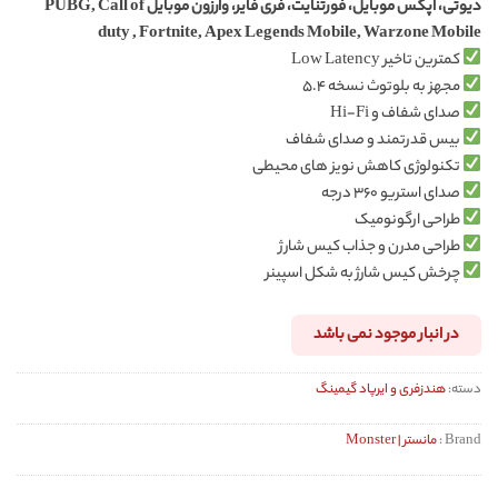
دیوتی، اپکس موبایل، فورتنایت، فری فایر، وارزون موبایل PUBG, Call of
duty , Fortnite, Apex Legends Mobile, Warzone Mobile
کمترین تاخیر Low Latency
مجهز به بلوتوث نسخه ۵.۴
صدای شفاف و Hi-Fi
بیس قدرتمند و صدای شفاف
تکنولوژی کاهش نویز های محیطی
صدای استریو ۳۶۰ درجه
طراحی ارگونومیک
طراحی مدرن و جذاب کیس شارژ
چرخش کیس شارژ به شکل اسپینر
در انبار موجود نمی باشد
دسته:
هندزفری و ایرپاد گیمینگ
Brand :
مانستر | Monster