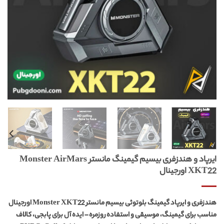
ایرپاد و هندزفری بیسیم گیمینگ مانستر Monster AirMars
XKT22 اورجینال
هندزفری و ایرپاد گیمینگ بلوتوثی بیسیم مانستر Monster XKT22 اورجینال
مناسب برای گیمینگ، موسیقی و استفاده روزمره – ایده آل برای پابجی، کالاف