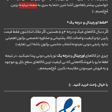
خواستین بیشتر باهامون آشنا شین حتما یه سری به
بزنین.
صفحه درباره ما
مُخ‌لِصیم. ;)
*فقط اورجینال و درجه یک*
اگر دنبال کالاهای فیک و درجه ۴ و ۵ هستین، اگر ملاک انتخابتون فقط قیمت
پایین تره و کیفیت و اصالت کالا، پشتیبانی و مشاوره تخصصی براتون اهمیتی
نداره، پابجی دونی نمیتونه انتخاب مناسبی براتون باشه! (بی تعارف)
چیزی جز کالاهای
اورجینال
و
درجه یک
تو پابجی دونی پیدا نمیکنید. در نتیجه
لطفا ما رو با فروشگاه‌هایی که بی کیفیت ترین کالاهای سطح بازار رو موجود
و به فروش میرسونن مقایسه نکنین. مُخ‌لِصیممم…
با خیال راحت خرید کنید. ;)