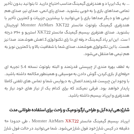
… به یک ایرپاد و هندزفری گیمینگ مناسب احتیاج دارید تا بتوانید بدون تأخیر
تمامی صداهای بازی را به خوبی بشنوید. صدای پای انمی، صدای تیر، صدای هم
تیمی ها و دیگر صداها بازی را می‌توانید با بیشترین جزییات و کمترین تأخیر با
هندزفری گیمینگ بلوتوث مانستر Monster AirMars XKT22 اورجینال
بشنوید. صدای هنزفری بیسیم گیمینگ مانستر XKT22 استریو و ۳۶۰ درجه
است. این ایرپاد گیمینگ حرفه ای دارای تکنولوژی کاهش هوشمند صدا نیز
هست. با این تکنولوژی هوشمند، صدای شما با شفافیت بالا و با کمترین نویز به
هم تیمی ها منتقل می‌شود.
به لطف بهره مندی از چیپستی قدرتمند و البته بلوتوث نسخه 5.4 تجربه ای
حرفه‌ای از بازی کردن، گوش دادن به موسیقی و همینطور مکالمه داشته باشید.
با وجود این چیپست قدرتمند اتصال به دیوایس شما و تماس های تلفنی کاملا
پایدار خواهد بود. فرقی نمیکند که برای کدام یک از نیاز های خود نیاز به
هندزفری و ایرپاد بیسیم داشته باشید.
شارژدهی ایده آبل و طراحی ارگونومیک و راحت برای استفاده طولانی مدت
ایرباد بیسیم گیمینگ مانستر Monster AirMars
XKT22
، طی حدودا ۹۰
دقیقه در کیس شارژ خود فول شارژ می‌شود. شما می‌توانید در حالت فول شارژ