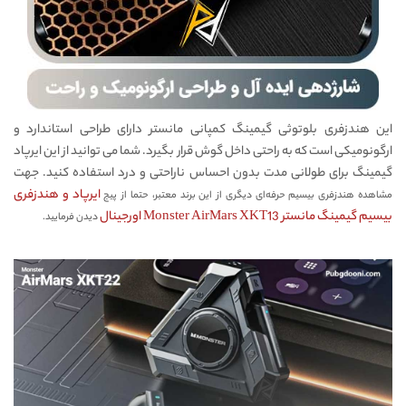
این هندزفری بلوتوثی گیمینگ کمپانی مانستر دارای طراحی استاندارد و
ارگونومیکی است که به راحتی داخل گوش قرار بگیرد. شما می توانید از این ایرپاد
گیمینگ برای طولانی مدت بدون احساس ناراحتی و درد استفاده کنید. جهت
ایرپاد و هندزفری
مشاهده هندزفری بیسیم حرفه‌ای دیگری از این برند معتبر، حتما از پیج
بیسیم گیمینگ مانستر Monster AirMars XKT13 اورجینال
دیدن فرمایید.