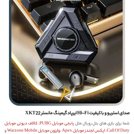
صدای استریو و با کیفیت Hi-Fi ایرپاد گیمینگ مانستر XKT22
شما برای بازی های بتل رویال مثل
پابجی موبایل PUBG
،
کالاف دیوتی موبایل
Call Of Duty
،
اپکس لجندز موبایل Apex
،
وارزون موبایل Warzone Mobile
و