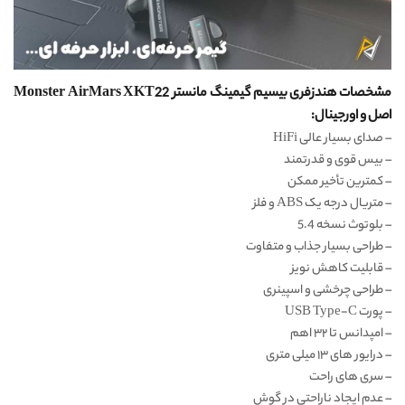
مشخصات هندزفری بیسیم گیمینگ مانستر Monster AirMars XKT22
اصل و اورجینال:
– صدای بسیار عالی HiFi
– بیس قوی و قدرتمند
– کمترین تأخیر ممکن
– متریال درجه یک ABS و فلز
– بلوتوث نسخه 5.4
– طراحی بسیار جذاب و متفاوت
– قابلیت کاهش نویز
– طراحی چرخشی و اسپینری
– پورت USB Type-C
– امپدانس تا ۳۲ اهم
– درایور های ۱۳ میلی متری
– سری های راحت
– عدم ایجاد ناراحتی در گوش