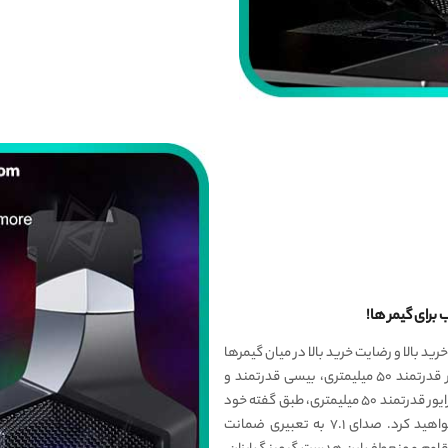
ید بالا و رضایت خرید بالا در میان گیمرها
شهرت دارد. این هدست گیمینگ به لطف داشتن درایور قدرتمند ۵۰ میلیمتری، بیسی قدرتمند و
صدایی رسا را به گیمر ارائه میکند. به لطف بهره مندی از درایور قدرتمند ۵۰ میلیمتری، طبق گفته خود
کمپانی سازنده، صدایی ۷.۱ را از این هدفون دریافت خواهید کرد. صدای ۷.۱ به تعبیری ضمانت