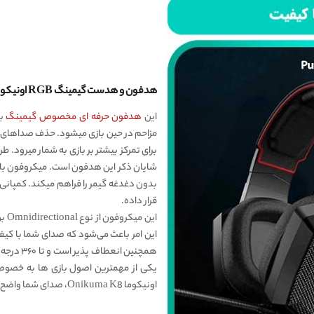
هدفون و هدست گیمینگ RGB اونیکوما K8، ایرکاپ و بدنه‌ی با کیفیت
این
هدفون حرفه ای مخصوص گیمینگ
با
مزاحم در حین بازی میشود. حذف صداهای مز
برای تمرکز بیشتر بر بازی به شمار میرود. ط
شایان ذکر این هدفون است. میکروفون با ک
بدون دغدغه گیمر را فراهم میکند. کمپانی 
قرار داده.
این
این امر باعث می‌شود که صدای شما با کیف
همچنین ا
یکی از مهمترین اصول بازی ها به خصوص
اونیکوما Onikuma K8، صدای شما واضح، با کمترین نویز و بدون تأخیر به گوش دیگران می‌رسد.