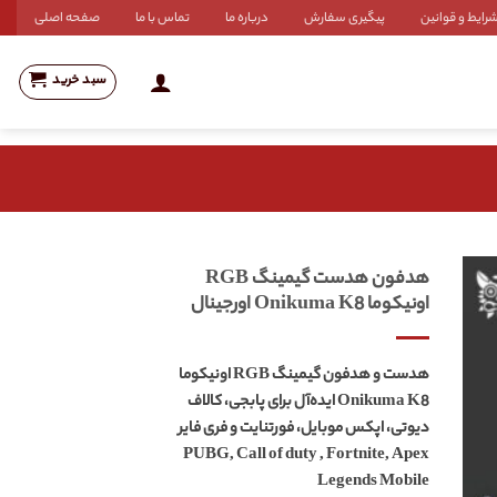
رایط و قوانین
پیگیری سفارش
درباره ما
تماس با ما
صفحه اصلی
سبد خرید
هدفون هدست گیمینگ RGB
اونیکوما Onikuma K8 اورجینال
هدست و هدفون گیمینگ RGB اونیکوما
Onikuma K8 ایده‌آل برای پابجی، کالاف
دیوتی، اپکس موبایل، فورتنایت و فری فایر
PUBG, Call of duty , Fortnite, Apex
Legends Mobile