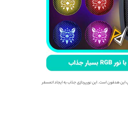
ین هدست هدفون گیمیگ برند معتبر اونیکوما را با دیگر هدست ها متمایز کرده،، نورپردازی چشم نواز RGB روی کاپ این هدفون است. این نورپردازی جذاب به ایجاد اتمسفر