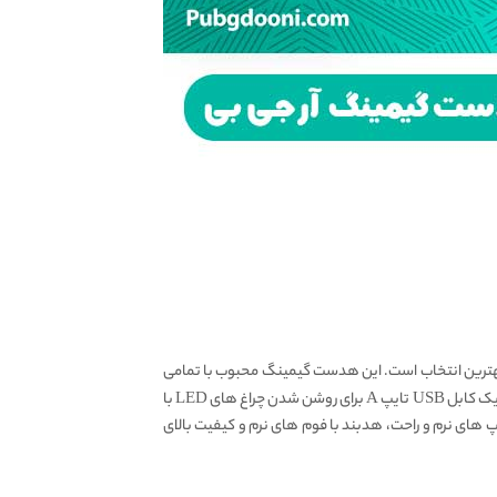
هترین انتخاب است. این هدست گیمینگ محبوب با تمامی
پلتفرم ها همچون Play Station، Xbox، PC، Nintendo، موبایل و هر دستگاهی که پورت ۳.۵ میلی متری داشته باشد سازگار است. همچنین یک کابل USB تایپ A برای روشن شدن چراغ های LED با
ی این هدست هدفون گیمینگ ارزان حرفه ای وجود دارد. صدای با کیفیت، میکروفون انعطاف پذیر Omnidirectional، ایرکاپ های نرم و راحت، هدبند با فوم های نرم و کیفیت بالای