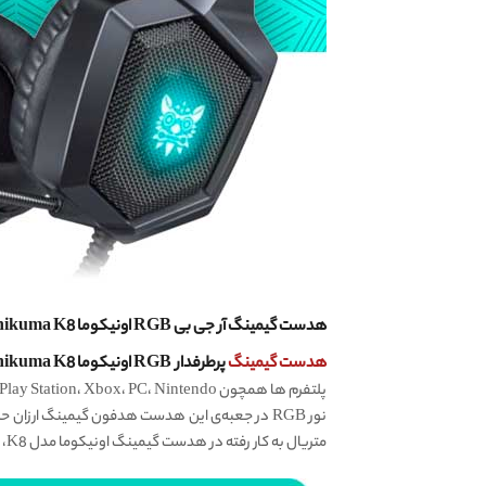
هدست گیمینگ آر جی بی RGB اونیکوما Onikuma K8، ایده‌آل برای استفاده طولانی مدت
هدست گیمینگ
پرطرفدار RGB اونیکوما Onikuma K8
متریال به کار رفته در هدست گیمینگ اونیکوما مدل K8، بخشی از ویژگی های متمایز کننده‌ی این هدست گیمینگ فوق العاده می‌باشد.