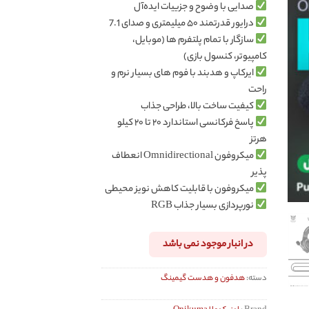
صدایی با وضوح و جزییات ایده‌‌آل
درایور قدرتمند ۵۰ میلیمتری و صدای 7.1
سازگار با تمام پلتفرم ها (موبایل،
کامپیوتر، کنسول بازی)
ایرکاپ و هدبند با فوم های بسیار نرم و
راحت
کیفیت ساخت بالا، طراحی جذاب
پاسخ فرکانسی استاندارد ۲۰ تا ۲۰ کیلو
هرتز
میکروفون Omnidirectional انعطاف
پذیر
میکروفون با قابلیت کاهش نویز محیطی
نورپردازی بسیار جذاب RGB
در انبار موجود نمی باشد
دسته:
هدفون و هدست گیمینگ