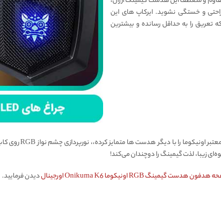
ست. هدبند مقاوم و منعطف این هدست گیمینگ ارزان،
احتی و خستگی نشوید. ایرکاپ های این
ه تعریق را به حداقل رسانده و بیشترین
یکی از ویژگی هایی که ا
ای زیبا، لذت گیمینگ را دوچندان می‌کند!
نگ RGB اونیکوما Onikuma K6 اورجینال
دیدن فرمایید.