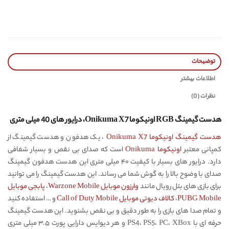
توضیحات
اطلاعات بیشتر
نظرات (0)
هدست گیمینگ RGB اونیکوما Onikuma X7، درایور های 40 میلی متری
هدست گیمینگ اونیکوما Onikuma X7
، یک هدفون و هدست گیمینگ از
کمپانی معتبر
اونیکوما Onikuma
است که صدای بی نقص و بسیار شفافی
دارد. درایور های بسیار با کیفیت ۴۰ میلی متری این هدست هدفون گیمینگ
صدای با وضوح بالا را به گوش شما می رساند. این هدست گیمینگ را می توانید
برای بازی های بتل رویال مانند
وارزون موبایل Warzone Mobile
،
پابجی موبایل
PUBG Mobile
،
کالاف دیوتی موبایل Call of Duty Mobile
و … استفاده کنید
و تمام صدا های بازی را به طور دقیق و بی نقص بشنوید. این هدست گیمینگ
حرفه ای با PS4، PS5، PC، XBox و هر دیوایس دارایی پورت ۳.۵ میلی متری