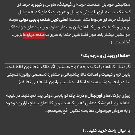
مکانیکی موبایل، هدست حرفه ای گیمینگ، ماوس و کیبورد حرفه ای
گیمینگ، دسته بازی بلوتوثی موبایل و هر چیز دیگه ای که به موبایل
گیمینگ حرفه ای مربوط بشه، هست!
اصلی ترین هدف پابجی دونی
عرضه
برترین و باکیفیت ترین کالاهای این زمینه از مطرح ترین برندهای جهانه! اگر
خواستین بیشتر باهامون آشنا شین حتما یه سری به
بزنین.
صفحه درباره ما
مُخ‌لِصیم. ;)
*فقط اورجینال و درجه یک*
اگر دنبال کالاهای فیک و درجه ۴ و ۵ هستین، اگر ملاک انتخابتون فقط قیمت
پایین تره و کیفیت و اصالت کالا، پشتیبانی و مشاوره تخصصی براتون اهمیتی
نداره، پابجی دونی نمیتونه انتخاب مناسبی براتون باشه! (بی تعارف)
چیزی جز کالاهای
اورجینال
و
درجه یک
تو پابجی دونی پیدا نمیکنید. در نتیجه
لطفا ما رو با فروشگاه‌هایی که بی کیفیت ترین کالاهای سطح بازار رو موجود
و به فروش میرسونن مقایسه نکنین. مُخ‌لِصیممم…
با خیال راحت خرید کنید. ;)