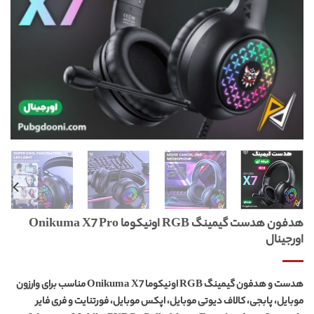
هدفون هدست گیمینگ RGB اونیکوما Onikuma X7 Pro
اورجینال
هدست و هدفون گیمینگ RGB اونیکوما Onikuma X7 مناسب برای وارزون
موبایل، پابجی، کالاف دیوتی موبایل، اپکس موبایل، فورتنایت و فری فایر