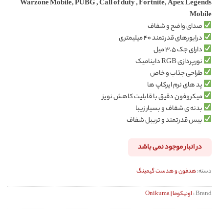
Warzone Mobile, PUBG , Call of duty , Fortnite, Apex Legends
Mobile
صدای واضح و شفاف
درایورهای قدرتمند ۴۰ میلیمتری
دارای جک ۳.۵ میل
نورپردازی RGB داینامیک
طراحی جذاب و خاص
پد های نرم ایرکاپ ها
میکروفون دقیق با قابلیت کاهش نویز
بدنه ی شفاف و بسیار زیبا
بیس قدرتمند و تریبل شفاف
در انبار موجود نمی باشد
دسته:
هدفون و هدست گیمینگ
Brand :
اونیکوما | Onikuma