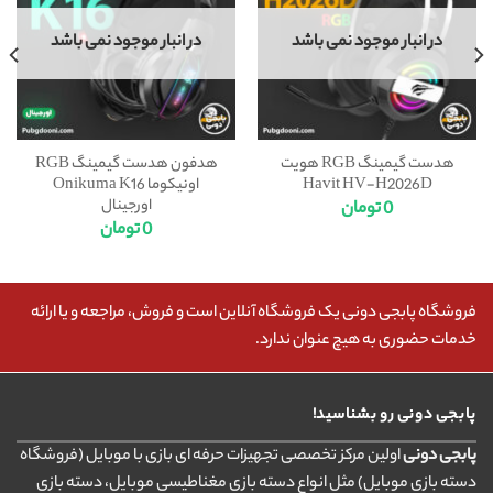
در انبار موجود نمی باشد
در انبار موجود نمی باشد
هدست گیمینگ RGB هویت
هدفون هدست گیمینگ RGB
Havit HV-H2026D
اونیکوما Onikuma K16
اورجینال
0
تومان
0
تومان
فروشگاه پابجی دونی یک فروشگاه آنلاین است و فروش، مراجعه و یا ارائه
خدمات حضوری به هیچ عنوان ندارد.
پابجی دونی رو بشناسید!
پابجی دونی
اولین مرکز تخصصی تجهیزات حرفه ای بازی با موبایل (فروشگاه
دسته بازی موبایل) مثل انواع دسته بازی مغناطیسی موبایل، دسته بازی