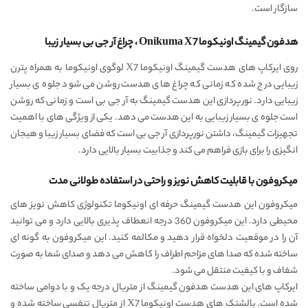
سازگار است.
هدفون گیمینگ اونیکوما Onikuma X7 ، چراغ آر جی بی بسیار زیبا
روی ایرکاپ های هدست گیمینگ اونیکوما X7 لوگوی اونیکوما به همراه پترن
زیبایی درج شده که زمانی که چراغ های هدست روشن می شود جلوه ی بسیار
زیبایی دارد. نورپردازی این هدست گیمینگ به آر جی بی است و زمانی که روشن
است جلوه ی بسیار زیبایی به این هدست می دهد. یکی از ویژگی های با اهمیت
تجهیزات گیمینگ، داشتن نورپردازی آر جی بی است که فضای بسیار زیبا و هیجان
انگیزی را برای بازی فراهم می کند و جذابیت بسیار بالایی دارد.
میکروفون با قابلیت کاهش نویز و راحتی در استفاده طولانی مدت
میکروفون این هدست گیمینگ حرفه ای اونیکوما تکنولوژی کاهش نویز های
محیطی دارد. این میکروفون 360 درجه انعطاف پذیری بالایی دارد و می توانید
آن را در موقعیت دلخواه قرار دهید و مکالمه کنید. این میکروفون به گونه ای
ساخته شده که صدا های مزاحم اطراف را کاهش می دهد و صدای شما به صورت
شفاف و با کیفیت منتقل می شود.
ایرکاپ های این هدست هدفون گیمینگ از متریال درجه یک و با دوامی ساخته
شده است. بالشتک های هدست اونیکوما X7 از متریال تنفسی ساخته شده و