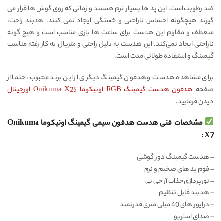
ضد رطوبت است. این پد ها بسیار نرم هستند و زمانی که روی گوش ها قرار می
گیرند هیچگونه احساس ناراحتی و خستگی ایجاد نمی کنند. هدبند راحت،
منعطف و مقاوم این هدست برای ساعت ها بازی مناسب است و هیچ گونه
ناراحتی ایجاد نمی‌کند. این هدست به دلیل راحتی و متریال به کار رفته مناسب
گیمینگ و استفاده طولانی مدت است.
برای مشاهده هدست و هدفون گیمینگ دیگری از این برند محبوب، حتما از
صفحه
هدفون هدست گیمینگ RGB اونیکوما Onikuma X26 اورجینال
دیدن فرمایید.
مشخصات فنی هدست هدفون سیمی گیمینگ اونیکوما Onikuma
X7 :
– هدست گیمینگ دور گوشی
– فوم پد های ضخیم و نرم
– نورپردازی جذاب آر جی بی
– هدبند قابل تنظیم
– درایور های 40 میلی متری قدرتمند
– صدای استریو