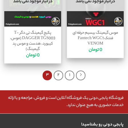
در انبار موجود نمی باشد
در انبار موجود نمی باشد
موس گیمینگ بیسیم حرفه ای
پکیج گیمینگ تی دگر T-
فنتک Fantech WGC1
DAGGER TGS003 (موس،
VENOM
کیبورد، هدست و موس پد
گیمینگ)
0
تومان
0
تومان
۳
۲
۱
فروشگاه پابجی دونی یک فروشگاه آنلاین است و فروش، مراجعه و یا ارائه
خدمات حضوری به هیچ عنوان ندارد.
پابجی دونی رو بشناسید!