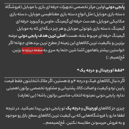
پابجی دونی
اولین مرکز تخصصی تجهیزات حرفه ای بازی با موبایل (فروشگاه
دسته بازی موبایل) مثل انواع دسته بازی مغناطیسی موبایل، دسته بازی
مکانیکی موبایل، هدست حرفه ای گیمینگ، ماوس و کیبورد حرفه ای
گیمینگ، دسته بازی بلوتوثی موبایل و هر چیز دیگه ای که به موبایل
گیمینگ حرفه ای مربوط بشه، هست!
اصلی ترین هدف پابجی دونی
عرضه
برترین و باکیفیت ترین کالاهای این زمینه از مطرح ترین برندهای جهانه! اگر
خواستین بیشتر باهامون آشنا شین حتما یه سری به
بزنین.
صفحه درباره ما
مُخ‌لِصیم. ;)
*فقط اورجینال و درجه یک*
اگر دنبال کالاهای فیک و درجه ۴ و ۵ هستین، اگر ملاک انتخابتون فقط قیمت
پایین تره و کیفیت و اصالت کالا، پشتیبانی و مشاوره تخصصی براتون اهمیتی
نداره، پابجی دونی نمیتونه انتخاب مناسبی براتون باشه! (بی تعارف)
چیزی جز کالاهای
اورجینال
و
درجه یک
تو پابجی دونی پیدا نمیکنید. در نتیجه
لطفا ما رو با فروشگاه‌هایی که بی کیفیت ترین کالاهای سطح بازار رو موجود
و به فروش میرسونن مقایسه نکنین. مُخ‌لِصیممم…