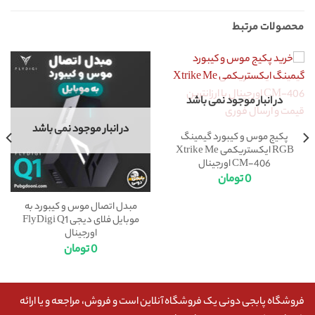
محصولات مرتبط
در انبار موجود نمی باشد
در انبار موجود نمی باشد
پکیج موس و کیبورد گیمینگ
RGB ایکستریکمی Xtrike Me
CM-406 اورجینال
0
تومان
مبدل اتصال موس و کیبورد به
موبایل فلای دیجی FlyDigi Q1
اورجینال
0
تومان
فروشگاه پابجی دونی یک فروشگاه آنلاین است و فروش، مراجعه و یا ارائه