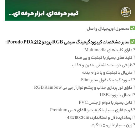
محصول اوریجینال و اصل
سایر مشخصات کیبورد گیمینگ سیمی RGB پرودو Porodo PDX212 :
?
دارای کلید های Multimedia
?
کلید های بسیار با کیفیت و بی صدا
?
طراحی دوست داشتنی، مدرن و جذاب
?
متریال باکیفیت و با دوام بدنه
?
کیبورد گیمینگ فول سایز Slim
?
دارای نور پردازی جذاب و چشم نواز آر جی بی RGB Rainbow
?
اتصال با پورت USB
?
کابل بسیار با دوام از جنس PVC
?
فریم فلزی بسیار با کیفیت و القای حس Premium
?
ابعاد ایده آل و استاندارد: 43x18x3cm
?
وزن بسیار عالی، ۹۶۵ گرم