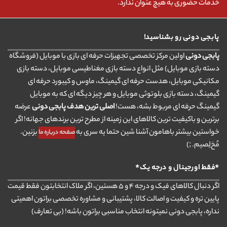
خدمات حضوری به هیچ عنوان ندارد.
پابجی دونی رو بشناسید!
پابجی دونی
اولین مرکز تخصصی تجهیزات حرفه ای بازی با موبایل (فروشگاه
دسته بازی موبایل) مثل انواع دسته بازی مغناطیسی موبایل، دسته بازی
مکانیکی موبایل، هدست حرفه ای گیمینگ، ماوس و کیبورد حرفه ای
گیمینگ، دسته بازی بلوتوثی موبایل و هر چیز دیگه ای که به موبایل
گیمینگ حرفه ای مربوط بشه، هست!
اصلی ترین هدف پابجی دونی
عرضه
برترین و باکیفیت ترین کالاهای این زمینه از مطرح ترین برندهای جهانه! اگر
خواستین بیشتر باهامون آشنا شین حتما یه سری به
بزنین.
صفحه درباره ما
مُخ‌لِصیم. ;)
*فقط اورجینال و درجه یک*
اگر دنبال کالاهای فیک و درجه ۴ و ۵ هستین، اگر ملاک انتخابتون فقط قیمت
پایین تره و کیفیت و اصالت کالا، پشتیبانی و مشاوره تخصصی براتون اهمیتی
نداره، پابجی دونی نمیتونه انتخاب مناسبی براتون باشه! (بی تعارف)