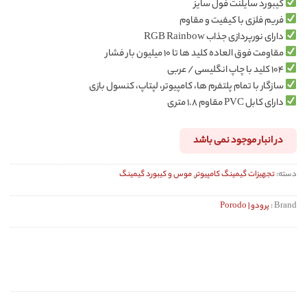
کیبورد سایلنت فول سایز
فریم فلزی با کیفیت و مقاوم
دارای نورپردازی جذاب RGB Rainbow
مقاومت فوق العاده کلید ها تا ۱۰ میلیون بار فشار
۱۰۴ کلید با چاپ انگلیسی / عربی
سازگار با تمام پلتفرم ها، کامپیوتر، لپتاپ، کنسول بازی
دارای کابل PVC مقاوم ۱.۸ متری
در انبار موجود نمی باشد
دسته:
تجهیزات گیمینگ کامپیوتر
,
موس و کیبورد گیمینگ
Brand :
پرودو | Porodo