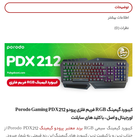
توضیحات
اطلاعات بیشتر
نظرات (0)
کیبورد گیمینگ RGB فریم فلزی پرودو Porodo Gaming PDX212
اورجینال و اصل ، با کلید های سایلنت
کیبورد گیمینگ سیمی RGB
برند معتبر پرودو گیمینگ
Porodo PDX212 از
جذاب ترین و با کیفیت ترین کیبورد های گیمینگ این رنج قیمتی به شمار میرود.