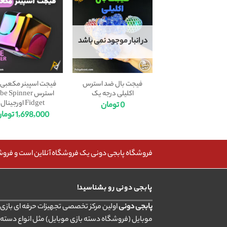
در انبار موجود نمی باشد
فیجت بال ضد استرس
فیجت اسپینر مکعبی
اکلیلی درجه یک
استرس e Spinner
Fidget اورجینال
0
تومان
1,698,000
توما
فروشگاه پابجی دونی یک فروشگاه آنلاین است و فروش، 
پابجی دونی رو بشناسید!
پابجی دونی
اولین مرکز تخصصی تجهیزات حرفه ای بازی ب
موبایل (فروشگاه دسته بازی موبایل) مثل انواع دسته 