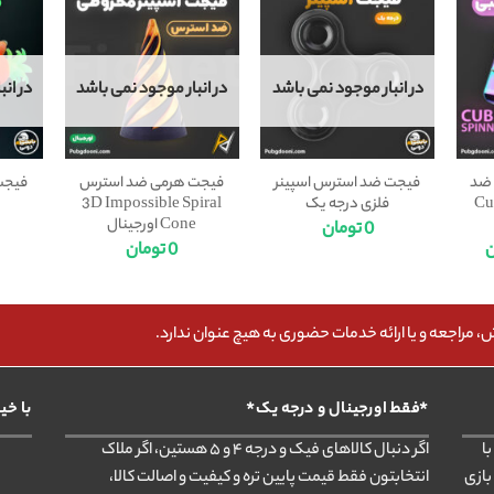
در انبار موجود نمی باشد
در انبار موجود نمی باشد
در ان
 ضد
فیجت ضد استرس اسپینر
فیجت هرمی ضد استرس
فیجت
Cub
فلزی درجه یک
3D Impossible Spiral
Cone اورجینال
0
تومان
ن
0
تومان
مراجعه و یا ارائه خدمات حضوری به هیچ عنوان ندارد.
*فقط اورجینال و درجه یک*
با خی
ا
اگر دنبال کالاهای فیک و درجه ۴ و ۵ هستین، اگر ملاک
بازی
انتخابتون فقط قیمت پایین تره و کیفیت و اصالت کالا،