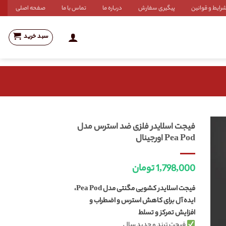
رایط و قوانین
پیگیری سفارش
درباره ما
تماس با ما
صفحه اصلی
سبد خرید
فیجت اسلایدر فلزی ضد استرس مدل
Pea Pod اورجینال
1,798,000
تومان
فیجت اسلایدر کشویی مگنتی مدل Pea Pod،
ایده آل برای کاهش استرس و اضطراب و
افزایش تمرکز و تسلط
فیجت ترند و جدید سال