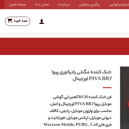
رایط و قوانین
پیگیری سفارش
درباره ما
تماس با ما
صفحه اصلی
سبد خرید
خنک کننده مگنتی رادیاتوری پیوا
PIVA BR7 اورجینال
فن خنک کننده RGB آهنربایی گوشی
موبایل پیوا PIVA BR7 اورجینال و اصل،
مناسب برای وارزون موبایل، پابجی، کالاف
دیوتی موبایل، اپکس موبایل، فورتنایت و
فری فایر Warzone Mobile, PUBG , Call