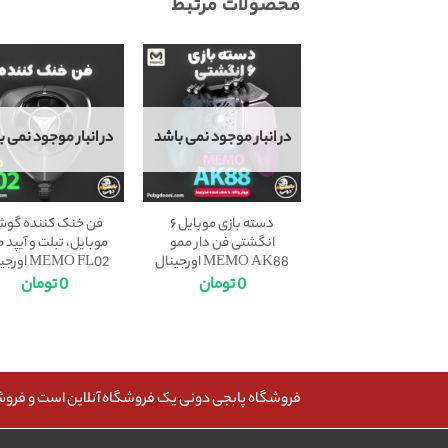
محصولات مرتبط
در انبار موجود نمی باشد
در انبار موجود نمی ب
دسته بازی موبایل ۶
فن خنک کننده گو
انگشتی فن دار ممو
موبایل، تبلت و آیپد 
MEMO AK88 اورجینال
MEMO FL02 اورجینال
0
تومان
0
تومان
فروشگاه پابجی دونی یک فروشگاه آنلاین است و فروش، 