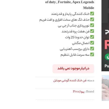
of duty , Fortnite, Apex Legends
Mobile
خنک کنندگی پایدار و قدرتمند
حذف لگ های سخت افزاری و افت فریم
نورپردازی جذاب آر جی بی
فن هفت پره قدرتمند
توان حدودا 25 وات
انصال مگنتی
دارای برچسب آهنربایی
سه سرعت قابل تنظیم
در انبار موجود نمی باشد
دسته:
فن خنک کننده گوشی موبایل
Brand :
پیوا | Piva