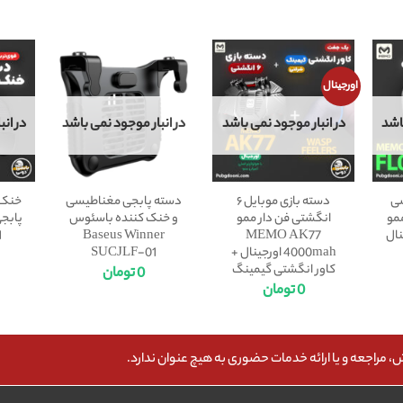
اورجینال
اشد
در انبار موجود نمی باشد
در انبار موجود نمی باشد
در ان
شی
دسته بازی موبایل ۶
دسته پابجی مغناطیسی
خنک 
ممو
انگشتی فن دار ممو
و خنک کننده باسئوس
1
Baseus Winner
MEMO AK77
4000mah اورجینال +
SUCJLF-01
کاور انگشتی گیمینگ
0
تومان
0
تومان
مراجعه و یا ارائه خدمات حضوری به هیچ عنوان ندارد.