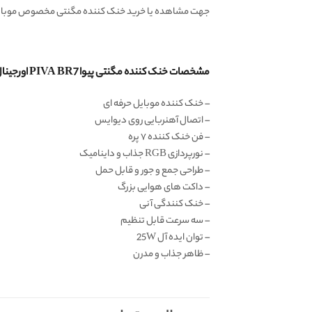
جهت مشاهده یا خرید خنک کننده مگنتی مخصوص موبایل 
مشخصات خنک کننده مگنتی پیوا PIVA BR7 اورجینال:
– خنک کننده موبایل حرفه ای
– اتصال آهنربایی روی دیوایس
– فن خنک کننده ۷ پره
– نورپردازی RGB جذاب و داینامیک
– طراحی جمع و جور و قابل حمل
– داکت های هوایی بزرگ
– خنک کنندگی آنی
– سه سرعت قابل تنظیم
– توان ایده آل 25W
– ظاهر جذاب و مدرن