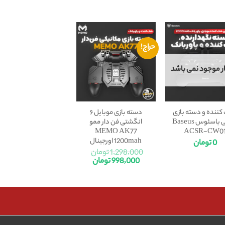
حراج!
بار موجود نمی باشد
کننده و دسته بازی
دسته بازی موبایل ۶
پابجی باسئوس Baseus
انگشتی فن دار ممو
MEMO AK77
ACSR-CW0
1200mah اورجینال
0
تومان
1,298,000
تومان
998,000
تومان