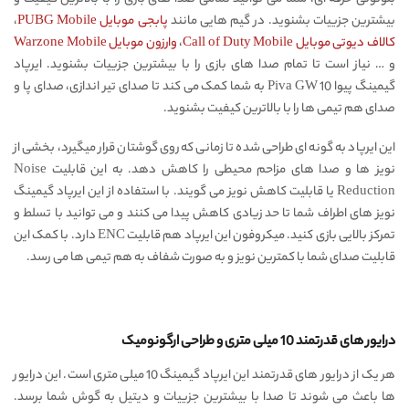
بیشترین جزییات بشنوید. در گیم هایی مانند
پابجی موبایل PUBG Mobile
،
کالاف دیوتی موبایل Call of Duty Mobile
،
وارزون موبایل Warzone Mobile
و … نیاز است تا تمام صدا های بازی را با بیشترین جزییات بشنوید. ایرپاد
گیمینگ پیوا Piva GW 10 به شما کمک می کند تا صدای تیر اندازی، صدای پا و
صدای هم تیمی ها را با بالاترین کیفیت بشنوید.
این ایرپاد به گونه ای طراحی شده تا زمانی که روی گوشتان قرار میگیرد،‌ بخشی از
نویز ها و صدا های مزاحم محیطی را کاهش دهد. به این قابلیت Noise
Reduction یا قابلیت کاهش نویز می گویند. با استفاده از این ایرپاد گیمینگ
نویز های اطراف شما تا حد زیادی کاهش پیدا می کنند و می توانید با تسلط و
تمرکز بالایی بازی کنید. میکروفون این ایرپاد هم قابلیت ENC دارد. با کمک این
قابلیت صدای شما با کمترین نویز و به صورت شفاف به هم تیمی ها می رسد.
درایور های قدرتمند 10 میلی متری و طراحی ارگونومیک
هر یک از درایور های قدرتمند این ایرپاد گیمینگ 10 میلی متری است. این درایور
ها باعث می شوند تا صدا با بیشترین جزییات و دیتیل به گوش شما برسد.