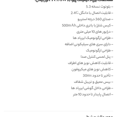
مشخصات ایرپاد گیمینگ پیوا PIVA GW10 اورجینال:
– بلوتوث نسخه 5.3
– قابلیت اتصال با دانگل 2.4G
– صدای 360 درجه استریو
– کیس شارژ با باتری داخلی 500mAh
– درایور های 10 میلی متری
– طراحی ارگونومیک ایرپاد ها
– دارای سری های سیلیکونی اضافه
– طراحی ارگونومیک
– پنل لمسی کنترل صدا
– قابلیت کاهش نویز های اطراف
– کاهش نویز های میکروفون
– تأخیر تا حدود 30ms
– بیس عمیق و تریبل شفاف
– طراحی داخل گوشی ایرپاد ها
– اتصال پایدار تا حدود 10 متر