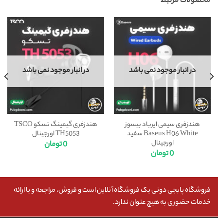
محصولات مرتبط
در انبار موجود نمی باشد
در انبار موجود نمی باشد
هندزفری سیمی ایرباد بیسوز
هندزفری گیمینگ تسکو TSCO
Baseus H06 White سفید
TH5053 اورجینال
اورجینال
0
تومان
0
تومان
فروشگاه پابجی دونی یک فروشگاه آنلاین است و فروش، مراجعه و یا ارائه
خدمات حضوری به هیچ عنوان ندارد.