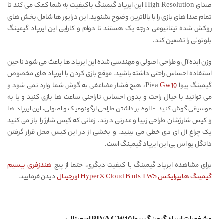
صدای High Resolution این ایرپاد گیمینگ با کیفیت به شما کمک می کند تا
تمام صدا های بازی را با بالاترین وضوح بشنوید. این درایور ها شامل بخش های
روکش شده تیتانیومی درجه یک هستند تا دوام و کارایی این ایرپاد گیمینگ
بلوتوثی را تضمین کند.
وزن ایده آل و طراحی اصولی و مهندسی شده این ایرپاد ها باعث می شود تا حین
استفاده احساس راحتی داشته باشید. موقع بازی کردن با ایرپاد های مخصوص
گیمینگ پیوا Piva
Gw10
، هیچ فشار مضاعفی به گوش شما وارد نمی شود و
می توانید با خیال راحت و بدون احساس ناراحتی ساعت ها بازی کنید و یا به
موسیقی گوش کنید. علاوه بر داشتن طراحی ارگونومیک و اصولی، این ایرپاد ها
و کیس شارژشان طراحی زیبا و مدرنی دارند. زمانی که کیس شارژ را باز می کنید
یک چراغ ال ای دی خطی می بینید. و بخشی از در این کیس محل قرار گرفتن
دانگل یو اس بی این ایرپاد گیمینگ است.
برای مشاهده ایرپاد گیمینگ با کیفیت دیگری، حتما از پیج
هندزفری بیسیم
گیمینگ هایپرایکس HyperX Cloud Buds TWS اورجینال
دیدن فرمایید.