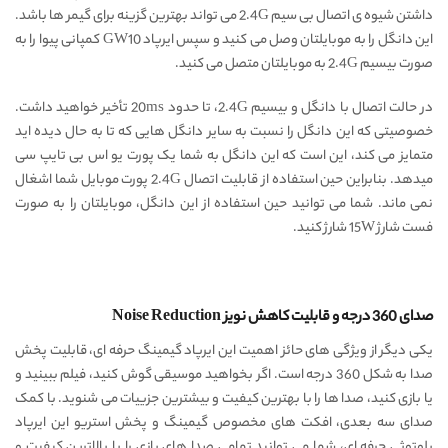
داشتن شیوه ی اتصال بی سیم 2.4G می تواند بهترین گزینه برای گیمر ها باشد.
این دانگل را به موبایلتان وصل می کنید و سپس ایرپاد GW10 کمپانی پیوا را به
صورت بیسیم 2.4G به موبایلتان متصل می کنید.
در حالت اتصال با دانگل و بیسیم 2.4G، تا حدود 20ms تأخیر خواهید داشت.
خصوصیتی که این دانگل را نسبت به سایر دانگل هایی که تا به حال دیده اید
متمایز می کند، این است که این دانگل به شما یک پورت یو اس بی تایپ سی
میدهد. بنابراین حین استفاده از قابلیت اتصال 2.4G پورت موبایل شما اشغال
نمی ماند. شما می توانید حین استفاده از این دانگل، موبایلتان را به صورت
فست شارژ 15W شارژ کنید.
صدای 360 درجه و قابلیت کاهش نویز Noise Reduction
یکی دیگر از ویژگی های حائز اهمیت این ایرپاد گیمینگ حرفه ای،‌ قابلیت پخش
صدا به شکل 360 درجه است. اگر بخواهید موسیقی گوش کنید، فیلم ببینید و
یا بازی کنید،‌ صدا ها را با بهترین کیفیت و بیشترین جزییات می شنوید. با کمک
صدای سه بعدی، افکت های مخصوص گیمینگ و پخش استریو این ایرپاد
بلوتوثی حرفه ای، شما می توانید تمامی صدا های بازی را با بالاترین کیفیت و