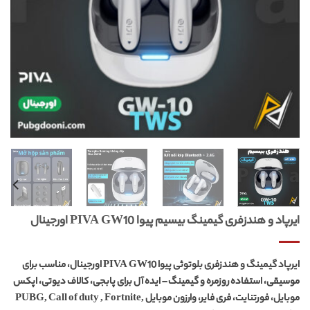
ایرپاد و هندزفری گیمینگ بیسیم پیوا PIVA GW10 اورجینال
ایرپاد گیمینگ و هندزفری بلوتوثی پیوا PIVA GW10 اورجینال، مناسب برای
موسیقی، استفاده روزمره و گیمینگ – ایده آل برای پابجی، کالاف دیوتی، اپکس
موبایل، فورتنایت، فری فایر، وارزون موبایل PUBG, Call of duty , Fortnite,