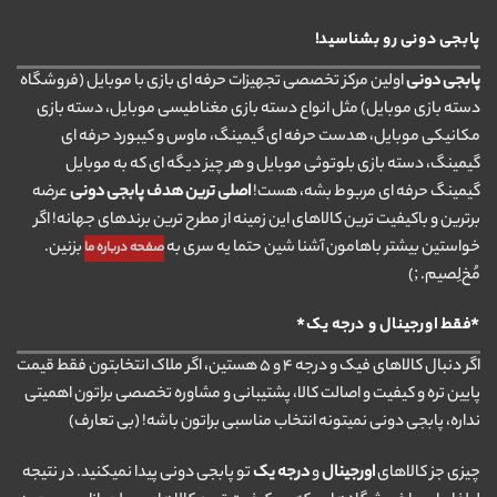
پابجی دونی رو بشناسید!
پابجی دونی
اولین مرکز تخصصی تجهیزات حرفه ای بازی با موبایل (فروشگاه
دسته بازی موبایل) مثل انواع دسته بازی مغناطیسی موبایل، دسته بازی
مکانیکی موبایل، هدست حرفه ای گیمینگ، ماوس و کیبورد حرفه ای
گیمینگ، دسته بازی بلوتوثی موبایل و هر چیز دیگه ای که به موبایل
گیمینگ حرفه ای مربوط بشه، هست!
اصلی ترین هدف پابجی دونی
عرضه
برترین و باکیفیت ترین کالاهای این زمینه از مطرح ترین برندهای جهانه! اگر
خواستین بیشتر باهامون آشنا شین حتما یه سری به
بزنین.
صفحه درباره ما
مُخ‌لِصیم. ;)
*فقط اورجینال و درجه یک*
اگر دنبال کالاهای فیک و درجه ۴ و ۵ هستین، اگر ملاک انتخابتون فقط قیمت
پایین تره و کیفیت و اصالت کالا، پشتیبانی و مشاوره تخصصی براتون اهمیتی
نداره، پابجی دونی نمیتونه انتخاب مناسبی براتون باشه! (بی تعارف)
چیزی جز کالاهای
اورجینال
و
درجه یک
تو پابجی دونی پیدا نمیکنید. در نتیجه