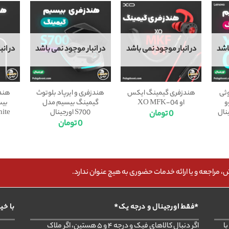
اشد
در انبار موجود نمی باشد
در انبار موجود نمی باشد
در ان
وثی
هندزفری گیمینگ ایکس
هندزفری و ایرپاد بلوتوث
هندز
و
او XO MFK-04
گیمینگ بیسیم مدل
S700 اورجینال
White سفید 
0
تومان
0
تومان
مراجعه و یا ارائه خدمات حضوری به هیچ عنوان ندارد.
*فقط اورجینال و درجه یک*
با خی
ا
اگر دنبال کالاهای فیک و درجه ۴ و ۵ هستین، اگر ملاک