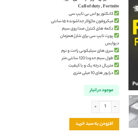
Call of duty , Fortnite
کانکتور یو اس بی تایپ سی
میکروفون ماژولار جداشونده ۱۵ سانتی
دکمه های کنترل صدا روی سیم
پورت تایپ سی برای شارژ همزمان
دیوایس
سری های سیلیکونی راحت و نرم
طول سیم حدودا 120 سانتی متر
متریال درجه یک و با کیفیت
درایور های 10 میلی متری
موجود در انبار
هندزفری گیمینگ Type-C پلکستون Plextone RX5 Refire اورجینال عدد
افزودن به سبد خرید