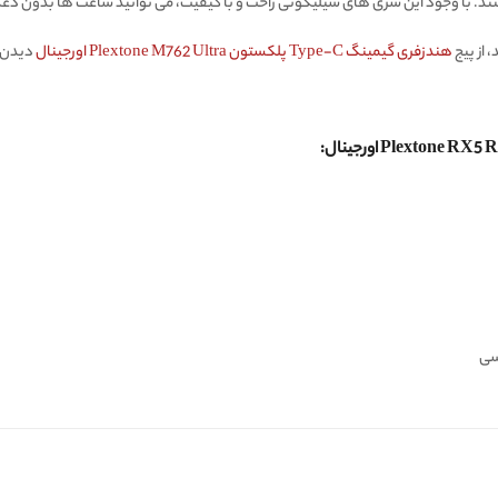
د. با وجود این سری های سیلیکونی راحت و با کیفیت، می توانید ساعت ها بدون دغدغه
 از پیج
هندزفری گیمینگ Type-C پلکستون Plextone M762 Ultra اورجینال
دیدن 
سی