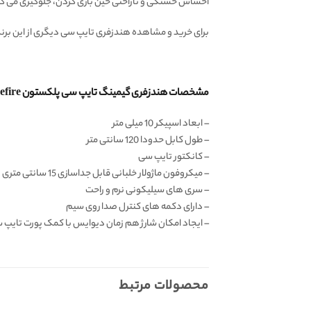
احساس خستگی و ناراحتی حین بازی کردن،‌ جلوگیری می کنن
برای خرید و مشاهده هندزفری تایپ سی دیگری از این برند،
مشخصات هندزفری گیمینگ تایپ سی پلکستون Plextone RX5 Refire اورجینال:
– ابعاد اسپیکر 10 میلی متر
– طول کابل حدودا 120 سانتی متر
– کانکتور تایپ سی
– میکروفون ماژولار خلبانی قابل جداسازی 15 سانتی متری
– سری های سیلیکونی نرم و راحت
– دارای دکمه های کنترل صدا روی سیم
– ایجاد امکان شارژ هم زمان دیوایس با کمک پورت تایپ 
محصولات مرتبط