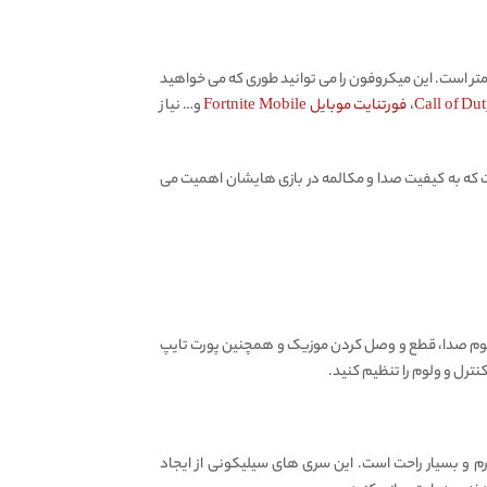
لکستون RX3 Pro Type-C دارای میکروفون جداشونده خلبانی است. طول این میکروفون ماژولار خلبانی، ۱۵ سانتی متر است. این میکروفون را می توانید طوری که می خواهید
،
فورتنایت موبایل Fortnite Mobile
و… نیاز
 پلکستون Plextone RX5 Refire بهترین گزینه برای گیمر هاییست که به کیفیت صدا و مکالمه در بازی هایشان اهمیت می
وم صدا، قطع و وصل کردن موزیک و همچنین پورت تایپ
ترل و ولوم را تنظیم کنید.
 گیمینگ، نرم و بسیار راحت است. این سری های سیلیکونی از ایجاد