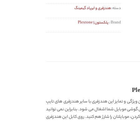
دسته:
هندزفری و ایرپاد گیمینگ
Brand :
پلکستون | Plextone
ژگی و تمایز این هندزفری با سایر هندزفری های تایپ
گوشی موبایل شما اشغال می شود. بنابراین نمی توانید
استفاده از هندزفری سیمی گیمینگ پلکستون Plextone RX5 Refire می توانید حین بازی کردن، موبایلتان را شارژ هم کنید. روی کابل این هندزفری