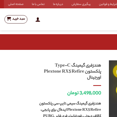
رایط و قوانین
پیگیری سفارش
درباره ما
تماس با ما
صفحه اصلی
سبد خرید
هندزفری گیمینگ Type-C
پلکستون Plextone RX5 Refire
اورجینال
3,498,000
تومان
هندزفری گیمینگ سیمی تایپ سی پلکستون
Plextone RX5 Refire ایده‌آل برای پابجی،
کالاف دیوتی، فورتنایت، فری فایر PUBG,