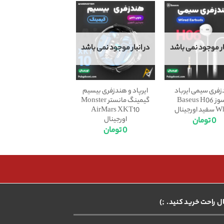
بار موجود نمی باشد
در انبار موجود نمی باشد
فری سیمی ایرباد
ایرپاد و هندزفری بیسیم
بیسوز Baseus H06
گیمینگ مانستر Monster
اورجینال
AirMars XKT10
اورجینال
0
تومان
0
تومان
ال راحت خرید کنید. ;)