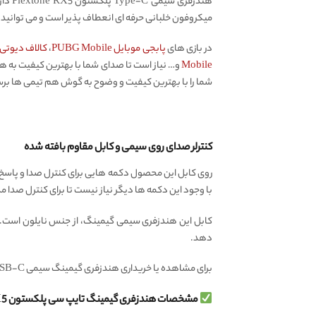
هندز
میکروفون خلبانی حرفه ای انعطاف پذیر است و می توانید آن را 
در بازی های
پابجی موبایل PUBG Mobile
،
کالاف دیوتی موبایل obile
Mobile
و… نیاز است تا صدای شما با بهترین کیفیت به هم
شما را با بهترین کیفیت و وضوح به گوش هم تیمی ها برس
کنترلر صدای روی سیمی و کابل مقاوم بافته شده
با وجود این دکمه ها دیگر نیاز نیست تا برای کنترل صدا م
کابل این هندزفری سیمی گیمینگ، از جنس نایلون است. روک
دهد.
برای مشاهده یا خریداری هندزفری گیمینگ سیمی USB-C با کیفیت دیگری از این برند، حتما از صفحه
مشخصات هندزفری گیمینگ تایپ سی پلکستون Plextone RX5 اورجینال: