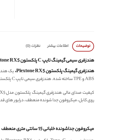
توضیحات
اطلاعات بیشتر
نظرات (0)
هندزفری سیمی گیمینگ تایپ C پلکستون Plextone RX5
هندزفری گیمینگ پلکستون Plextone RX5،
یک هندزف
ABS و TPE ساخته شده. هندزفری سیمی تایپ C پلکستون Plextone RX5 با تمامی دیوایس های دارای پورت USB Type-C سازگار است.
روی کابل، میکروفون جدا شونده منعطف، درایور های قدرتمند ۱۰ میلی متری و کابل با کیفیت ۱۲۰ سانتی از ویژگی های مهم این هنزفری گیمینگ سیم
میکروفون جداشونده خلبانی 15 سانتی متری منعطف