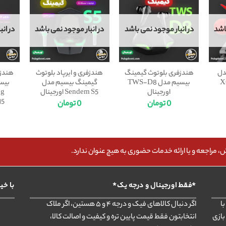
اشد
در انبار موجود نمی باشد
در انبار موجود نمی باشد
در ان
دل
هندزفری بلوتوث گیمینگ
هندزفری و ایرپاد بلوتوث
هندزف
X
بیسیم مدل TWS-D8
گیمینگ بیسیم مدل
بیس
اورجینال
Sendem S5 اورجینال
ng
415
0
تومان
0
تومان
مراجعه و یا ارائه خدمات حضوری به هیچ عنوان ندارد.
*فقط اورجینال و درجه یک*
با خی
ا
اگر دنبال کالاهای فیک و درجه ۴ و ۵ هستین، اگر ملاک
بازی
انتخابتون فقط قیمت پایین تره و کیفیت و اصالت کالا،