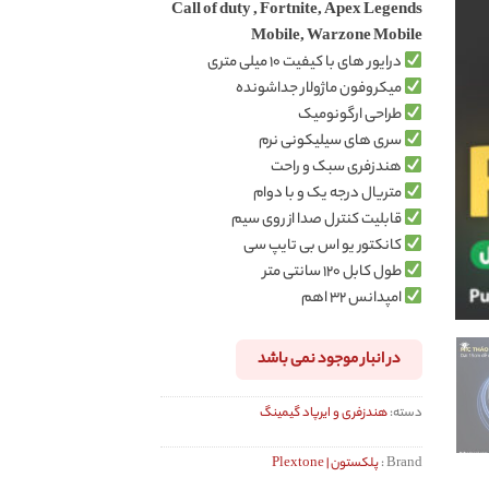
Call of duty , Fortnite, Apex Legends
Mobile, Warzone Mobile
درایور های با کیفیت ۱۰ میلی متری
میکروفون ماژولار جداشونده
طراحی ارگونومیک
سری های سیلیکونی نرم
هندزفری سبک و راحت
متریال درجه یک و با دوام
قابلیت کنترل صدا از روی سیم
کانکتور یو اس بی تایپ سی
طول کابل ۱۲۰ سانتی متر
امپدانس ۳۲ اهم
در انبار موجود نمی باشد
دسته:
هندزفری و ایرپاد گیمینگ
Brand :
پلکستون | Plextone