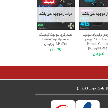
بار موجود نمی باشد
در انبار موجود نمی باشد
ری و ایرپاد بلوتوث
هندزفری بلوتوث گیمینگ
یم گیمینگ پرودو
بیسیم لنوو Lenovo
Porodo Gami
LP3 Pro اورجینال
PDX اورجینال
0
تومان
0
تومان
ال راحت خرید کنید. ;)