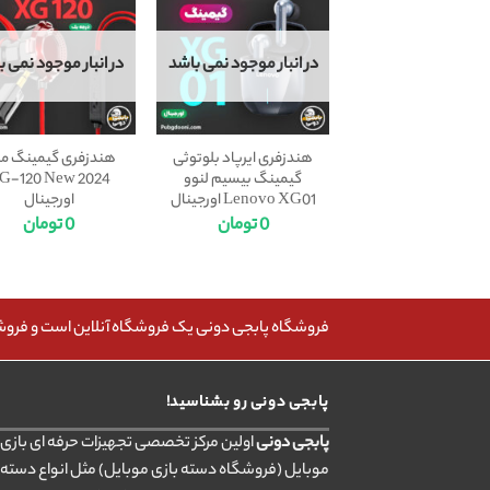
در انبار موجود نمی باشد
در انبار موجود نمی ب
هندزفری ایرپاد بلوتوثی
هندزفری گیمینگ م
گیمینگ بیسیم لنوو
G-120 New 2024
Lenovo XG01 اورجینال
اورجینال
0
تومان
0
تومان
فروشگاه پابجی دونی یک فروشگاه آنلاین است و فروش، 
پابجی دونی رو بشناسید!
پابجی دونی
اولین مرکز تخصصی تجهیزات حرفه ای بازی ب
موبایل (فروشگاه دسته بازی موبایل) مثل انواع دسته 