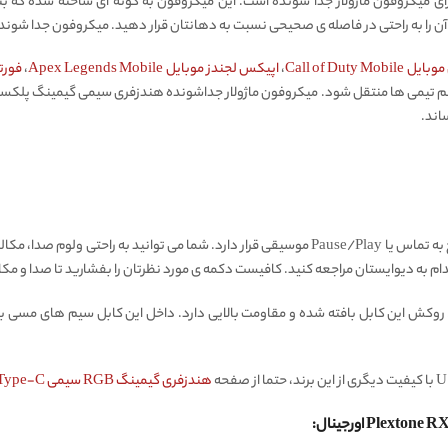
فری سیمی Type-C پلکستون Plextone RX5 دارای میکروفون ماژولار جدا شونده است. این میکروفون به گونه ای س
به راحتی در فاصله ی صحیحی نسبت به دهانتان قرار دهید. میکروفون جدا شونده این هندزفری گ
Call of Duty M
،
اپیکس لجندز موبایل Apex Legends Mobile
،
فورتنایت
 تیمی ها منتقل شود. میکروفون ماژولار جداشونده هندزفری سیمی گیمینگ پلکستون tone
اند.
روی کابل این محصول دکمه هایی برای کنترل صدا و پاسخ به تماس یا Pause/Play موسیقی قرار دارد. 
دام به دیوایستان مراجعه کنید. کافیست دکمه ی مورد نظرتان را بفشارید تا صدا و مکا
ش این کابل بافته شده و مقاومت بالایی دارد. داخل این کابل سیم های مسی بسیار 
هندزفری گیمینگ RGB سیمی Type-C پلکستون Plextone RX3 Plus اورجینال