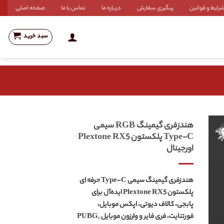
رایط و قوانین
پیگیری سفارش
درباره ما
تماس با ما
صفحه اصلی
سبد خرید
هندزفری گیمینگ RGB سیمی
Type-C پلکستون Plextone RX5
اورجینال
هندزفری گیمینگ سیمی Type-C حرفه ای
پلکستون Plextone RX5 ایده‌آل برای
پابجی، کالاف دیوتی، اپکس موبایل،
فورتنایت، فری فایر و وارزون موبایل PUBG,