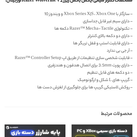
مشخصات کنترلر سیمی ایکس باکس ریزر Razer Wolverine V2 اورجینال:
– سازگار با Xbox Series X|S ، Xbox One و ویندوز 10
– دارای سیم غیر قابل جداسازی
– تکنولوژی Razer™ Mecha-Tactile دکمه ها
– دارای دو دکمه بالای کنترلر
– دارای قابلیت استپ و قفل تریگر ها
– آر جی بی ندارد
– قابلیت شخصی سازی تنظیمات از طریق اپ Razer™ Controller Setup
– دارای پورت 3.5mm برای اتصال هدفون و هندزفری
– دو دکمه های قابل تنظیم
– گریپ های L شکل و ارگونومیک
– روکش لاستیکی گریپ ها برای جلوگیری از لغزش دست ها
محصولات مرتبط