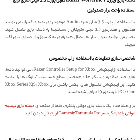
دسته بازی ریزر Razer Wolverine V2، دارای پورت 3.5 میلی متری برای
استفاده راحت تر از هندزفری
با استفاده از پورت 3.5 میلی‌ متری Audio موجود روی بدنه ی کنترلر، می‌ توانید
هدفون و هندزفری 3.5 میلی متریتان را مستقیما به دسته بازی متصل کنید.
یعنی می توانید بدون نیاز به اتصال هندزفری به کنسول، از صدای بازی لذت
ببرید.
شخصی سازی تنظیمات با استفاده از اپ مخصوص
با استفاده از اپلیکیشن Razer Controller Setup for Xbox، می‌ توانید دکمه‌
های چند منظوره و تریگر ها و همچنین سطح حساسیت آنالوگ‌ ها را تنظیم
کنید. این اپلیکیشن کنسول های ایکس باکس برای Xbox Series X|S، Xbox
One و PC با ویندوز 10 طراحی شده است.
برای مشاهده یک دسته بازی مولتی پلتفرم، حتما از صفحه ی
دسته بازی بیسیم
مولتی پلتفرم گیمسر Gamesir Tarantula Pro اورجینال
دیدن کنید.