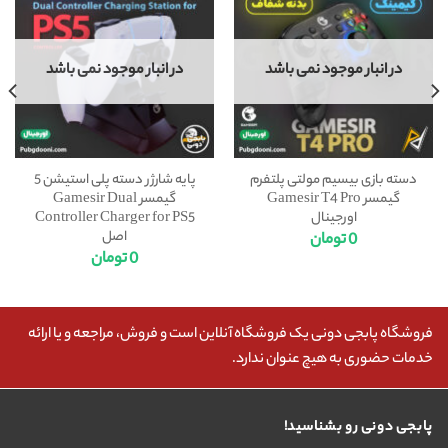
در انبار موجود نمی باشد
در انبار موجود نمی باشد
دسته بازی بیسیم مولتی پلتفرم
پایه شارژر دسته پلی استیشن 5
گیمسر Gamesir T4 Pro
گیمسر Gamesir Dual
اورجینال
Controller Charger for PS5
اصل
0
تومان
0
تومان
فروشگاه پابجی دونی یک فروشگاه آنلاین است و فروش، مراجعه و یا ارائه
خدمات حضوری به هیچ عنوان ندارد.
پابجی دونی رو بشناسید!