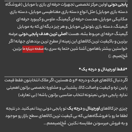
پابجی دونی
اولین مرکز تخصصی تجهیزات حرفه ای بازی با موبایل (فروشگاه
دسته بازی موبایل) مثل انواع دسته بازی مغناطیسی موبایل، دسته بازی
مکانیکی موبایل، هدست حرفه ای گیمینگ، ماوس و کیبورد حرفه ای
گیمینگ، دسته بازی بلوتوثی موبایل و هر چیز دیگه ای که به موبایل
گیمینگ حرفه ای مربوط بشه، هست!
اصلی ترین هدف پابجی دونی
عرضه
برترین و باکیفیت ترین کالاهای این زمینه از مطرح ترین برندهای جهانه! اگر
خواستین بیشتر باهامون آشنا شین حتما یه سری به
بزنین.
صفحه درباره ما
مُخ‌لِصیم. ;)
*فقط اورجینال و درجه یک*
اگر دنبال کالاهای فیک و درجه ۴ و ۵ هستین، اگر ملاک انتخابتون فقط قیمت
پایین تره و کیفیت و اصالت کالا، پشتیبانی و مشاوره تخصصی براتون اهمیتی
نداره، پابجی دونی نمیتونه انتخاب مناسبی براتون باشه! (بی تعارف)
چیزی جز کالاهای
اورجینال
و
درجه یک
تو پابجی دونی پیدا نمیکنید. در نتیجه
لطفا ما رو با فروشگاه‌هایی که بی کیفیت ترین کالاهای سطح بازار رو موجود
و به فروش میرسونن مقایسه نکنین. مُخ‌لِصیممم…