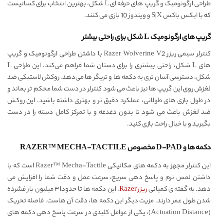
طراحی ارگونومیک و گریپ های حرفه ای L شکل، بهترین انتخاب برای کسانیست
که با ایکس باکس S|X و ویندوز 10 بازی می کنند.
گریپ های ارگونومیک L شکل برای راحتی بیشتر
کنترلر سیمی ریزر Razer Wolverine V2 با داشتن طراحی ارگونومیک و گریپ
های L شکل، راحتی بیشتری را برای دستان شما فراهم می‌کند. این طراحی L
شکل، دسترسی آسان‌ تری به دکمه‌ ها و تریگر ها می‌دهد. روکش لاستیکی ضد
لغزش روی این گریپ ها نیز باعث می‌ شود کنترلر در دست شما محکم تر بماند و
در طول بازی‌ های طولانی، عملکرد دقیق تر و بهتری داشته باشید. این روکش
ضد لغزش باعث می شود تا بدون دغدغه و با تمرکز کامل دسته را در دست
بگیرید و با خیال راحت بازی کنید.
دکمه ها و D-PAD مخصوص RAZER™ MECHA-TACTILE
این کنترلر مجهز به دکمه‌ های مکانیکی Razer™ Mecha-Tactile است که با
داشتن لمس نرم و پاسخ دهی سریع، سرعت عمل و دقت شما را افزایش می
دهد. به گفته ی کمپانی
ریزر Razer
، این دکمه‌ ها تا حدودا ۳ میلیون بار فشرده
شدن طول عمر دارند. مزیت دیگر این دکمه ها، دقت آن هاست. فاصله تحریک
(Actuation Distance)، یکی از عوامل کلیدی در سرعت پاسخ‌ دهی دکمه‌ های