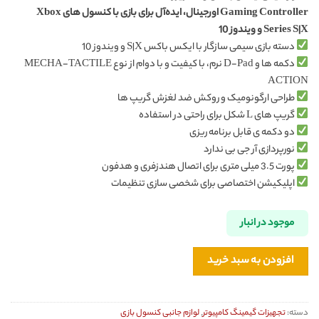
Gaming Controller اورجینال، ایده‌آل برای بازی با کنسول های Xbox
Series S|X و ویندوز 10
دسته بازی سیمی سازگار با ایکس باکس S|X و ویندوز 10
دکمه ها و D-Pad نرم، با کیفیت و با دوام از نوع MECHA-TACTILE
ACTION
طراحی ارگونومیک و روکش ضد لغزش گریپ ها
گریپ های L شکل برای راحتی در استفاده
دو دکمه ی قابل برنامه ریزی
نورپردازی آر جی بی ندارد
پورت 3.5 میلی متری برای اتصال هندزفری و هدفون
اپلیکیشن اختصاصی برای شخصی سازی تنظیمات
موجود در انبار
افزودن به سبد خرید
دسته:
تجهیزات گیمینگ کامپیوتر
,
لوازم جانبی کنسول بازی