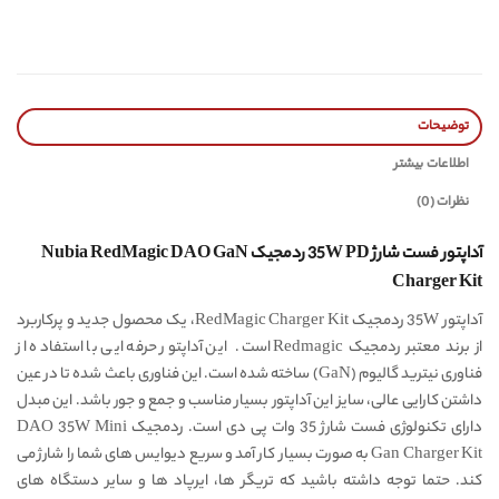
توضیحات
اطلاعات بیشتر
نظرات (0)
آداپتور فست شارژ 35W PD ردمجیک Nubia RedMagic DAO GaN
Charger Kit
آداپتور 35W ردمجیک RedMagic Charger Kit، یک محصول جدید و پرکاربرد
از برند معتبر ردمجیک Redmagic است. این آداپتور حرفه ایی با استفاده از
فناوری نیترید گالیوم (GaN) ساخته شده است. این فناوری باعث شده تا در عین
داشتن کارایی عالی، سایز این آداپتور بسیار مناسب و جمع و جور باشد. این مبدل
دارای تکنولوژی فست شارژ 35 وات پی دی است. ردمجیک DAO 35W Mini
Gan Charger Kit به صورت بسیار کار آمد و سریع دیوایس های شما را شارژ می
کند. حتما توجه داشته باشید که تریگر ها، ایرپاد ها و سایر دستگاه های