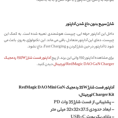
بتوانید به راحتی این آداپتور را با خود حمل و جا به جا کنید.
شارژ سریع بدون داغ شدن آداپتور
داخل این آداپتور حرفه ایی، چیپست هوشمندی تعبیه شده است. به کمک این
چیپست، دمای این آداپتور متعادل باقی می ماند. این تکنولوژی به روز، باعث می
شود تا آداپتور در حین شارژ کردن و Fast Charging، داغ نشود.
برای مشاهده آداپتور 150 واتی این برند، از پیج
آداپتور فست شارژ 150W ردمجیک
RedMagic DAO GaN Charger اورجینال
دیدن کنید.
آداپتور فست شارژ 35W ردمجیک RedMagic DAO Mini GaN
Charger Kit اورجینال:
– پشتیبانی از فست شارژ 35 وات PD
– ابعاد حدودی 32x32x37.5 میلی متر
– دارای یک پورت USB-C