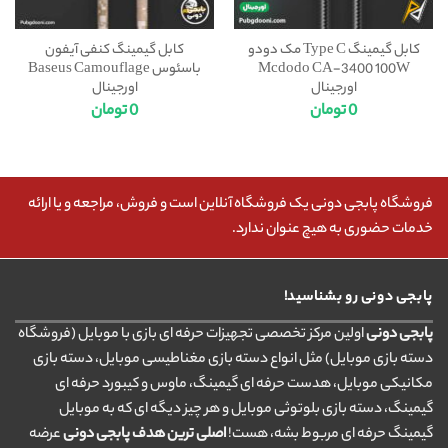
کابل گیمینگ Type C مک دودو
کابل گیمینگ کنفی آیفون
Mcdodo CA-3400 100W
باسئوس Baseus Camouflage
اورجینال
اورجینال
0
تومان
0
تومان
فروشگاه پابجی دونی یک فروشگاه آنلاین است و فروش، مراجعه و یا ارائه
خدمات حضوری به هیچ عنوان ندارد.
پابجی دونی رو بشناسید!
پابجی دونی
اولین مرکز تخصصی تجهیزات حرفه ای بازی با موبایل (فروشگاه
دسته بازی موبایل) مثل انواع دسته بازی مغناطیسی موبایل، دسته بازی
مکانیکی موبایل، هدست حرفه ای گیمینگ، ماوس و کیبورد حرفه ای
گیمینگ، دسته بازی بلوتوثی موبایل و هر چیز دیگه ای که به موبایل
گیمینگ حرفه ای مربوط بشه، هست!
اصلی ترین هدف پابجی دونی
عرضه