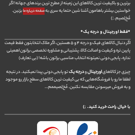
برترین و باکیفیت ترین کالاهای این زمینه از مطرح ترین برندهای جهانه! اگر
خواستین بیشتر باهامون آشنا شین حتما یه سری به
بزنین.
صفحه درباره ما
مُخ‌لِصیم. ;)
*فقط اورجینال و درجه یک*
اگر دنبال کالاهای فیک و درجه ۴ و ۵ هستین، اگر ملاک انتخابتون فقط قیمت
پایین تره و کیفیت و اصالت کالا، پشتیبانی و مشاوره تخصصی براتون اهمیتی
نداره، پابجی دونی نمیتونه انتخاب مناسبی براتون باشه! (بی تعارف)
چیزی جز کالاهای
اورجینال
و
درجه یک
تو پابجی دونی پیدا نمیکنید. در نتیجه
لطفا ما رو با فروشگاه‌هایی که بی کیفیت ترین کالاهای سطح بازار رو موجود
و به فروش میرسونن مقایسه نکنین. مُخ‌لِصیممم…
با خیال راحت خرید کنید. ;)