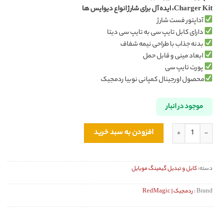
Charger Kit، ایده آل برای شارژ انواع دیوایس ها
آداپتور فست شارژ
دارای کابل تایپ سی به تایپ سی دیتا
بدنه جذاب با طراحی نیمه شفاف
ابعاد مینی و قابل حمل
پورت تایپ سی
محصول اورجینال کمپانی نوبیا ردمجیک
موجود در انبار
آداپتور فست شارژ 35W ردمجیک RedMagic DAO Mini GaN Charger Kit اورجینال عدد
افزودن به سبد خرید
دسته:
کابل و تبدیل گیمینگ موبایل
Brand :
ردمجیک | RedMagic