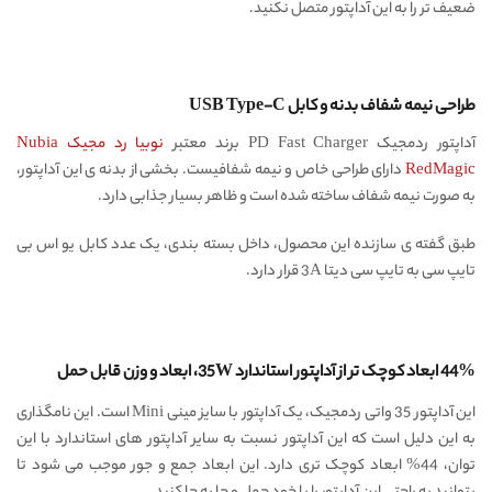
ضعیف تر را به این آداپتور متصل نکنید.
طراحی نیمه شفاف بدنه و کابل USB Type-C
آداپتور ردمجیک PD Fast Charger برند معتبر
نوبیا رد مجیک Nubia
RedMagic
دارای طراحی خاص و نیمه شفافیست. بخشی از بدنه ی این آداپتور،
به صورت نیمه شفاف ساخته شده است و ظاهر بسیار جذابی دارد.
طبق گفته ی سازنده این محصول، داخل بسته بندی، یک عدد کابل یو اس بی
تایپ سی به تایپ سی دیتا 3A قرار دارد.
44% ابعاد کوچک تر از آداپتور استاندارد 35W، ابعاد و وزن قابل حمل
این آداپتور 35 واتی ردمجیک، یک آداپتور با سایز مینی Mini است. این نامگذاری
به این دلیل است که این آداپتور نسبت به سایر آداپتور های استاندارد با این
توان، 44% ابعاد کوچک تری دارد. این ابعاد جمع و جور موجب می شود تا