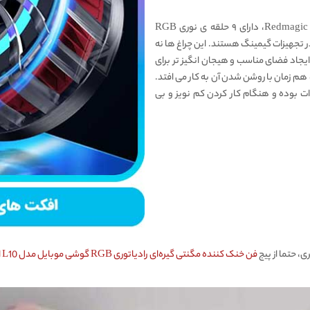
، دارای ۹ حلقه ی نوری RGB
 تجهیزات گیمینگ هستند. این چراغ ها نه
ایجاد فضای مناسب و هیجان انگیز تر برای
ی این خنک کننده هم زمان با روشن شدن آن به کار می افتد.
ین لازم به ذکر است که توان این خنک کننده ۲۷ وات بوده و هنگام کار کردن کم نویز و بی
، حتما از پیج
فن خنک کننده مگنتی گیره‌ای رادیاتوری RGB گوشی موبایل مدل L10 اورجینال