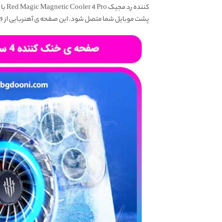
کننده
رد مجیک Red Magic Magnetic Cooler 4 Pro با کاهش پایدار دمای موبایل شما، از سلامت باتری و موبایلتان محافظت می‌کند. طراحی این خنک کننده به گونه ای است
پشت موبایل شما متصل شود. این صفحه ی آهنربایی از ۱۶ آهنربای قوی تشکیل شده تا به خوبی به بدنه موبایل شما بچسبد.