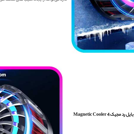
خنک کننده مگنتی موبایل رد مجیک Magnetic Cooler 4