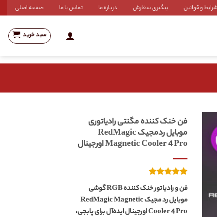
رایط و قوانین
پیگیری سفارش
درباره ما
تماس با ما
صفحه اصلی
سبد خرید
فن خنک کننده مگنتی رادیاتوری
موبایل ردمجیک RedMagic
Magnetic Cooler 4 Pro اورجینال
2
امتیازدهی
فن و رادیاتور خنک کننده RGB گوشی
از 5
5.00
موبایل رد مجیک RedMagic Magnetic
در
امتیازدهی
Cooler 4 Pro اورجینال ایده‌‌آل
برای پابجی،
مشتری