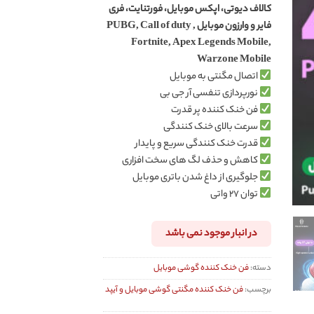
کالاف دیوتی، اپکس موبایل، فورتنایت، فری
فایر و وارزون موبایل PUBG, Call of duty ,
Fortnite, Apex Legends Mobile,
Warzone Mobile
اتصال مگنتی به موبایل
نورپردازی تنفسی آر جی بی
فن خنک کننده پر قدرت
سرعت بالای خنک کنندگی
قدرت خنک کنندگی سریع و پایدار
کاهش و حذف لگ های سخت افزاری
جلوگیری از داغ شدن باتری موبایل
توان ۲۷ واتی
در انبار موجود نمی باشد
دسته:
فن خنک کننده گوشی موبایل
برچسب:
فن خنک کننده مگنتی گوشی موبایل و آیپد