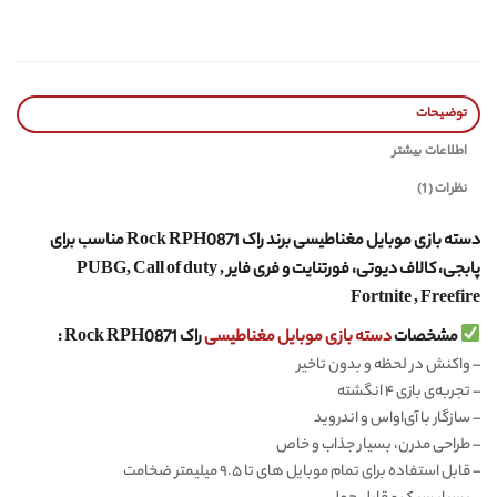
توضیحات
اطلاعات بیشتر
نظرات (1)
دسته بازی موبایل مغناطیسی برند راک Rock RPH0871 مناسب برای
پابجی، کالاف دیوتی، فورتنایت و فری فایر PUBG, Call of duty ,
Fortnite , Freefire
مشخصات
دسته بازی موبایل مغناطیسی
راک Rock RPH0871 :
–
واکنش در لحظه و بدون تاخیر
–
تجربه‌ی بازی ۴ انگشته
–
سازگار با آی‌او‌اس و اندروید
–
طراحی مدرن، بسیار جذاب و خاص
–
قابل استفاده برای تمام موبایل های تا ۹.۵ میلیمتر ضخامت