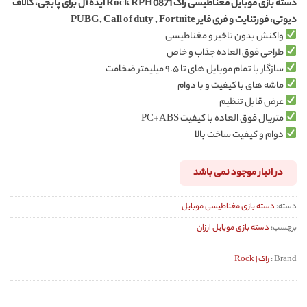
دسته بازی موبایل مغناطیسی راک Rock RPH0871 ایده آل برای پابجی، کالاف
از 5
5.00
دیوتی، فورتنایت و فری فایر PUBG, Call of duty , Fortnite
در
امتیازدهی
واکنش بدون تاخیر و مغناطیسی
مشتری
طراحی فوق العاده جذاب و خاص
سازگار با تمام موبایل های تا ۹.۵ میلیمتر ضخامت
ماشه های با کیفیت و با دوام
عرض قابل تنظیم
متریال فوق العاده با کیفیت PC+ABS
دوام و کیفیت ساخت بالا
در انبار موجود نمی باشد
دسته:
دسته بازی مغناطیسی موبایل
برچسب:
دسته بازی موبایل ارزان
Brand :
راک | Rock