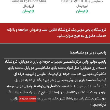
باسئوس Baseus G9 SUCJG9
Gamesir F5 Falcon Mini
اورجینال
اورجینال
0
تومان
0
تومان
فروشگاه پابجی دونی یک فروشگاه آنلاین است و فروش، مراجعه و یا ارائه
خدمات حضوری به هیچ عنوان ندارد.
پابجی دونی رو بشناسید!
پابجی دونی
اولین مرکز تخصصی تجهیزات حرفه ای بازی با موبایل (فروشگاه
دسته بازی موبایل) مثل انواع دسته بازی مغناطیسی موبایل، دسته بازی
مکانیکی موبایل، هدست حرفه ای گیمینگ، ماوس و کیبورد حرفه ای
گیمینگ، دسته بازی بلوتوثی موبایل و هر چیز دیگه ای که به موبایل
گیمینگ حرفه ای مربوط بشه، هست!
اصلی ترین هدف پابجی دونی
عرضه
برترین و باکیفیت ترین کالاهای این زمینه از مطرح ترین برندهای جهانه! اگر
خواستین بیشتر باهامون آشنا شین حتما یه سری به
بزنین.
صفحه درباره ما
مُخ‌لِصیم. ;)