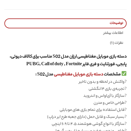
توضیحات
اطلاعات بیشتر
نظرات (1)
دسته بازی موبایل مغناطیسی ارزان مدل S02 مناسب برای کالاف دیوتی،
پابجی، فورتنایت و فری فایر PUBG, Call of duty , Fortnite
مشخصات
دسته بازی موبایل مغناطیسی
مدل S02 :
?
واکنش در لحظه و بدون تاخیر
?
تجربه‌ی بازی ۴ انگشتی
?
سازگار با آی‌او‌اس و اندروید
?
طراحی خاص و مدرن
?
قابل استفاده برای تمام بازی های موبایلی
?
بسیار سبک و قابل حمل (دارای جعبه طرح ایر دراپ)
?
سازگار با انواع گوشی هوشمند ۴.۵ تا ۶.۹ اینچی