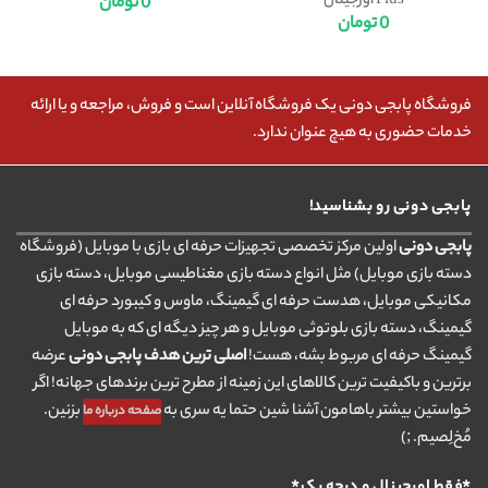
Plus اورجینال
0
تومان
0
تومان
فروشگاه پابجی دونی یک فروشگاه آنلاین است و فروش، مراجعه و یا ارائه
خدمات حضوری به هیچ عنوان ندارد.
پابجی دونی رو بشناسید!
پابجی دونی
اولین مرکز تخصصی تجهیزات حرفه ای بازی با موبایل (فروشگاه
دسته بازی موبایل) مثل انواع دسته بازی مغناطیسی موبایل، دسته بازی
مکانیکی موبایل، هدست حرفه ای گیمینگ، ماوس و کیبورد حرفه ای
گیمینگ، دسته بازی بلوتوثی موبایل و هر چیز دیگه ای که به موبایل
گیمینگ حرفه ای مربوط بشه، هست!
اصلی ترین هدف پابجی دونی
عرضه
برترین و باکیفیت ترین کالاهای این زمینه از مطرح ترین برندهای جهانه! اگر
خواستین بیشتر باهامون آشنا شین حتما یه سری به
بزنین.
صفحه درباره ما
مُخ‌لِصیم. ;)
*فقط اورجینال و درجه یک*