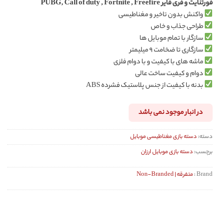
فورتنایت و فری فایر PUBG, Call of duty , Fortnite , Freefire
در
امتیازدهی
واکنش بدون تاخیر و مغناطیسی
مشتری
طراحی جذاب و خاص
سازگار با تمام موبایل ها
سازگاری تا ضخامت ۹ میلیمتر
ماشه های با کیفیت و با دوام فلزی
دوام و کیفیت ساخت عالی
بدنه با کیفیت از جنس پلاستیک فشرده ABS
در انبار موجود نمی باشد
دسته:
دسته بازی مغناطیسی موبایل
برچسب:
دسته بازی موبایل ارزان
Brand :
متفرقه | Non-Branded