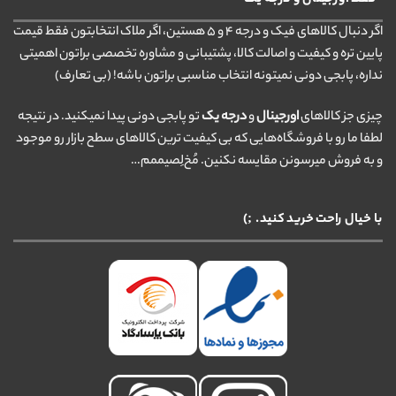
اگر دنبال کالاهای فیک و درجه ۴ و ۵ هستین، اگر ملاک انتخابتون فقط قیمت
پایین تره و کیفیت و اصالت کالا، پشتیبانی و مشاوره تخصصی براتون اهمیتی
نداره، پابجی دونی نمیتونه انتخاب مناسبی براتون باشه! (بی تعارف)
چیزی جز کالاهای
اورجینال
و
درجه یک
تو پابجی دونی پیدا نمیکنید. در نتیجه
لطفا ما رو با فروشگاه‌هایی که بی کیفیت ترین کالاهای سطح بازار رو موجود
و به فروش میرسونن مقایسه نکنین. مُخ‌لِصیممم…
با خیال راحت خرید کنید. ;)