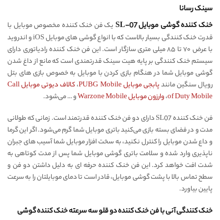
سینک رسانا
خنک کننده گوشی موبایل SL-07
یک فن خنک کننده مخصوص موبایل با
قدرت خنک کنندگی بسیار بالاست که با انواع گوشی های موبایل iOS و اندروید
با عرض ۷۰ تا ۸۵ میلی متری سازگار است. این فن خنک کننده رادیاتوری دارای
سیستم خنک کنندگی بر پایه هیت سینک قدرتمندی است که مانع از داغ شدن
گوشی موبایل شما در هنگام بازی کردن با موبایل به خصوص بازی های بتل
رویال سنگین مانند
پابجی موبایل PUBG Mobile
،
کالاف دیوتی موبایل Call
of Duty Mobile
،
وارزون موبایل Warzone Mobile
و … می‌شود.
فن خنک کننده SL07 دارای دو فن خنک کننده قدرتمند است. زمانی که طولانی
مدت و در فضای بسته بازی می‌کنید باتری موبایل شما گرم می‌شود. اگر این گرما
و داع شدن موبایل را کنترل نکنید، به سخت افزار موبایل شما آسیب های جبران
ناپذیری وارد شده و سلامت باتری گوشی موبایل شما پس از مدت کوتاهی به
شدت افت خواهد کرد. این فن خنک کننده حرفه ای به دلیل داشتن دو فن و
سطح تماس بالا با پشت گوشی موبایل، قادر است تا دمای موبایلتان را به سرعت
پایین بیاورد.
خنک کنندگی آنی با فن خنک کننده دو قلو سه سرعته خنک کننده گوشی