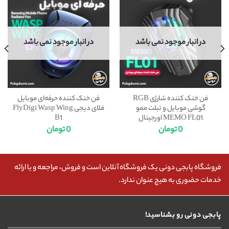
در انبار موجود نمی باشد
در انبار موجود نمی باشد
فن خنک کننده شارژی RGB
فن خنک کننده حرفه‌ای موبایل
گوشی موبایل و تبلت ممو
فلای دیجی FlyDigi Wasp Wing
MEMO FL01 اورجینال
B1
0
تومان
0
تومان
فروشگاه پابجی دونی یک فروشگاه آنلاین است و فروش، مراجعه و یا ارائه
خدمات حضوری به هیچ عنوان ندارد.
پابجی دونی رو بشناسید!