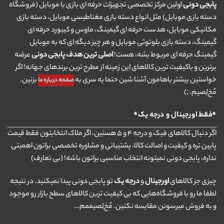
پابجی دونی
اولین مرکز تخصصی تجهیزات حرفه ای بازی با موبایل (فروشگاه
دسته بازی موبایل) مثل انواع دسته بازی مغناطیسی موبایل، دسته بازی
مکانیکی موبایل، هدست حرفه ای گیمینگ، ماوس و کیبورد حرفه ای
گیمینگ، دسته بازی بلوتوثی موبایل و هر چیز دیگه ای که به موبایل
گیمینگ حرفه ای مربوط بشه، هست!
اصلی ترین هدف پابجی دونی
عرضه
برترین و باکیفیت ترین کالاهای این زمینه از مطرح ترین برندهای جهانه! اگر
خواستین بیشتر باهامون آشنا شین حتما یه سری به
بزنین.
صفحه درباره ما
مُخ‌لِصیم. ;)
*فقط اورجینال و درجه یک*
اگر دنبال کالاهای فیک و درجه ۴ و ۵ هستین، اگر ملاک انتخابتون فقط قیمت
پایین تره و کیفیت و اصالت کالا، پشتیبانی و مشاوره تخصصی براتون اهمیتی
نداره، پابجی دونی نمیتونه انتخاب مناسبی براتون باشه! (بی تعارف)
چیزی جز کالاهای
اورجینال
و
درجه یک
تو پابجی دونی پیدا نمیکنید. در نتیجه
لطفا ما رو با فروشگاه‌هایی که بی کیفیت ترین کالاهای سطح بازار رو موجود
و به فروش میرسونن مقایسه نکنین. مُخ‌لِصیممم…