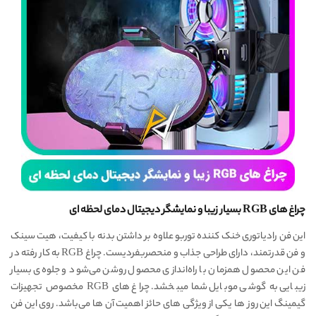
چراغ های RGB بسیار زیبا و نمایشگر دیجیتال دمای لحظه ای
این فن رادیاتوری خنک کننده توربو علاوه بر داشتن بدنه با کیفیت، هیت سینک
و فن قدرتمند، دارای طراحی جذاب و منحصربفردیست. چراغ RGB به کار رفته در
فن این محصول همزمان با راه‌اندازی محصول روشن می‌شود و جلوه‌ی بسیار
زیبایی به گوشی موبایل شما میبخشد. چراغ های RGB مخصوص تجهیزات
گیمینگ این روز ها یکی از ویژگی های حائز اهمیت آن ها می‌باشد. روی این فن